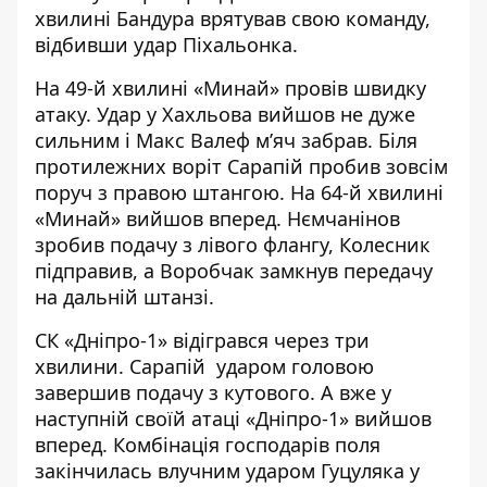
хвилині Бандура врятував свою команду,
відбивши удар Піхальонка.
На 49-й хвилині «Минай» провів швидку
атаку. Удар у Хахльова вийшов не дуже
сильним і Макс Валеф м’яч забрав. Біля
протилежних воріт Сарапій пробив зовсім
поруч з правою штангою. На 64-й хвилині
«Минай» вийшов вперед. Нємчанінов
зробив подачу з лівого флангу, Колесник
підправив, а Воробчак замкнув передачу
на дальній штанзі.
СК «Дніпро-1» відігрався через три
хвилини. Сарапій ударом головою
завершив подачу з кутового. А вже у
наступній своїй атаці «Дніпро-1» вийшов
вперед. Комбінація господарів поля
закінчилась влучним ударом Гуцуляка у