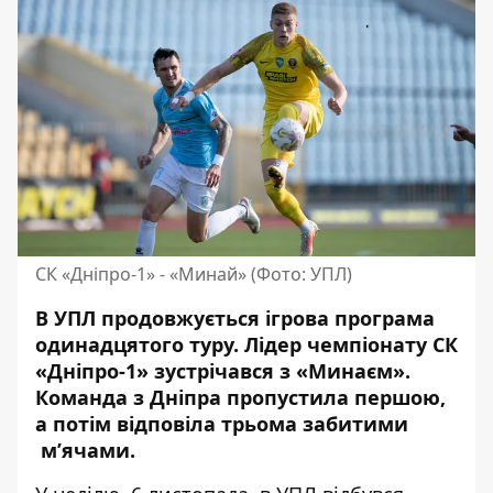
СК «Дніпро-1» - «Минай» (Фото: УПЛ)
В УПЛ продовжується ігрова програма
одинадцятого
туру
. Лідер чемпіонату
СК
«Дніпро-1» зустрічався з «Минаєм»
.
Команда з Дніпра пропустила першою,
а потім відповіла трьома забитими
м’ячами.