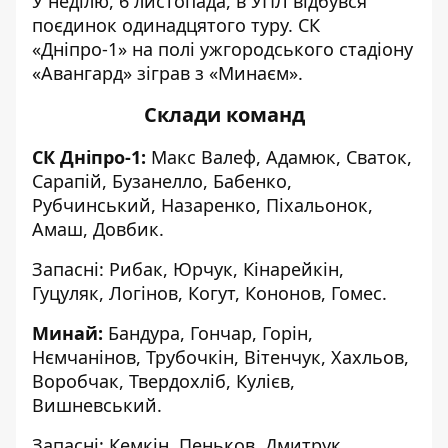
У неділю, 6 листопада, в УПЛ відбувся
поєдинок одинадцятого туру. СК
«Дніпро-1» на полі ужгородського стадіону
«Авангард» зіграв з «Минаєм».
Склади команд
СК Дніпро-1:
Макс Валеф, Адамюк, Сваток,
Сарапій, Бузанелло, Бабенко,
Рубчинський, Назаренко, Піхальонок,
Амаш, Довбик.
Запасні: Рибак, Юрчук, Кінарейкін,
Гуцуляк, Логінов, Когут, Кононов, Гомес.
Минай:
Бандура, Гончар, Горін,
Нємчанінов, Трубочкін, Вітенчук, Хахльов,
Воробчак, Твердохліб, Кулієв,
Вишневський.
Запасні: Кемкін, Пеньков, Дмитрук,