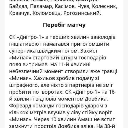
Байдал, Паламар, Касімов, Чуєв, Колесник,
Кравчук, Коломоєць, Рогозинський.
Перебіг матчу
СК «Дніпро-1» з перших хвилин заволодів
ініціативою і намагався приголомшити
суперника швидким голом. Захист
«Миная» стартовий штурм господарів
поля витримав. На 11-й хвилині
небезпечний момент створили вже гравці
«Миная». Хахльов зробив подачу зі
штрафного, але ніхто з партнерів не зміг
пробити по воротах. СК «Дніпро-1» на 16-
й хвилині відповів моментом Довбика.
Форвард команди господарів ударом з
кількох метрів влучив у ліву стійку воріт
«Миная». Через 10 хвилин Амаш не встиг
замкнути простріл Довбика зліва. На 38-й