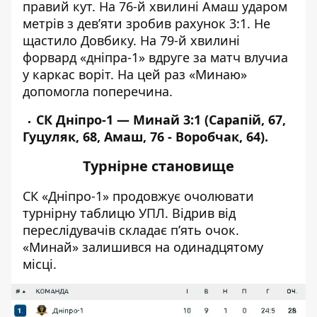
правий кут. На 76-й хвилині Амаш ударом
метрів з дев’яти зробив рахунок 3:1. Не
щастило Довбику. На 79-й хвилині
форвард «дніпра-1» вдруге за матч влучиа
у каркас воріт. На цей раз «Минаю»
допомогла поперечина.
СК Дніпро-1 — Минай 3:1 (Сарапій, 67,
Гуцуляк, 68, Амаш, 76 - Воробчак, 64).
Турнірне становище
СК «Дніпро-1» продовжує очолювати
турнірну таблицю УПЛ
. Відрив від
переслідувачів складає п’ять очок.
«Минай» залишився на одинадцятому
місці.