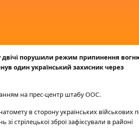
у двічі порушили режим припинення вогню
инув один український захисник через
анням на прес-центр штабу
ООС.
натомету в сторону українських військових 
 зі стрілецької зброї зафіксували в районі