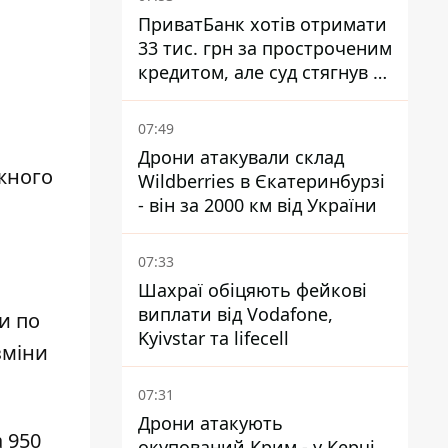
ПриватБанк хотів отримати
33 тис. грн за простроченим
кредитом, але суд стягнув з
боржниці лише 22 тис. грн
07:49
Дрони атакували склад
жного
Wildberries в Єкатеринбурзі
- він за 2000 км від України
07:33
Шахраї обіцяють фейкові
виплати від Vodafone,
и по
Kyivstar та lifecell
зміни
07:31
Дрони атакують
 950
окупований Крим - у Керчі