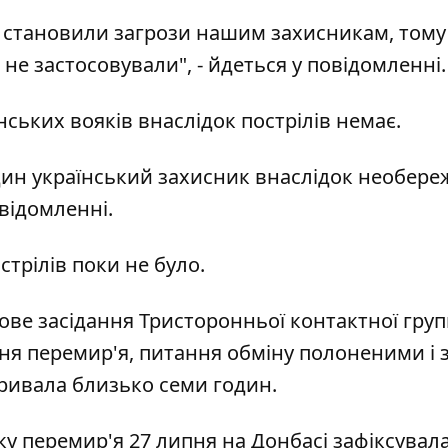
не становили загрози нашим захисникам, тому
 не застосовували", - йдеться у повідомленні.
ських вояків внаслідок пострілів немає.
дин український захисник внаслідок необере
відомленні.
стрілів поки не було.
ове засідання Тристоронньої контактної груп
я перемир'я, питання обміну полоненими і 
тривала близько семи годин.
ку перемир'я 27 липня на Донбасі зафіксувала