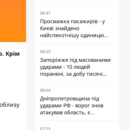
від атак
08:47
Просмажка пасажирів - у
Києві знайдено
найспекотнішу одиницю
громадського транспорту
08:25
. Крім
Запоріжжя під масованими
ударами - 10 людей
поранені, за добу тисячі
атак
08:04
Дніпропетровщина під
поблизу
ударами РФ - ворог знов
атакував область, є
руйнування та пожежі
07:53