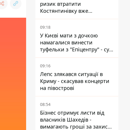
ризик втратити
Костянтинівку вже
найближчими місяцями
09:18
У Києві мати з дочкою
намагалися винести
туфельки з "Епіцентру" - суд
виніс вирок
09:16
Лепс злякався ситуації в
Криму - скасував концерти
на півострові
08:54
Бізнес отримує листи від
власників Шахедів -
вимагають гроші за захист