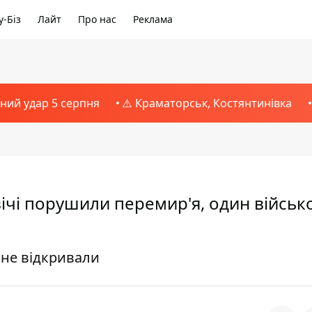
-Біз
Лайт
Про нас
Реклама
тний удар 5 серпня
⚠️ Краматорськ, Костянтинівка
вічі порушили перемир'я, один військ
ь не відкривали