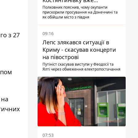
Костянтинівку вже
найближчими місяцями
Полковник пояснив, чому окупанти
прискорили просування на Донеччині та
як обійшли місто з півдня
09:16
о з 27
Лепс злякався ситуації в
Криму - скасував концерти
на півострові
Путініст скасував виступи у Феодосії та
Ялті через обмеження електропостачання
ипом
 на
ітичних
07:53