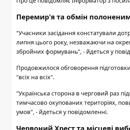
Про це повідомляє
Інформатор
з посил
Перемир'я та обмін полонени
"Учасники засідання констатували до
липня цього року, незважаючи на окрем
збройних формувань", - йдеться у пові
Продовжилося обговорення підготовки
"всіх на всіх".
"Українська сторона в черговий раз пі
тимчасово окупованих територіях, пови
умов", - йдеться у повідомленні.
Червоний Хрест та місцеві ви