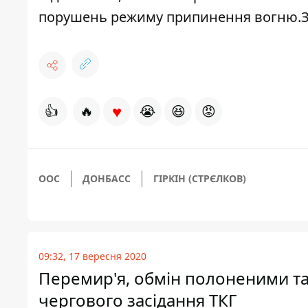
порушень режиму припинення вогню
.
♥
👍
🔥
😭
😆
😡
ООС
ДОНБАСС
ГІРКІН (СТРЄЛКОВ)
09:32, 17 вересня 2020
Перемир'я, обмін полоненими та
чергового засідання ТКГ