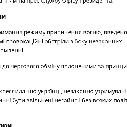
анням на прес-службу
Офісу президента.
ми
тримання режиму припинення вогню, введеног
і провокаційні обстріли з боку незаконних
домленні.
 до чергового обміну полоненими за принц
дкреслила, що українці, незаконно утримувані
нні бути звільнені негайно і без всяких пол
бори