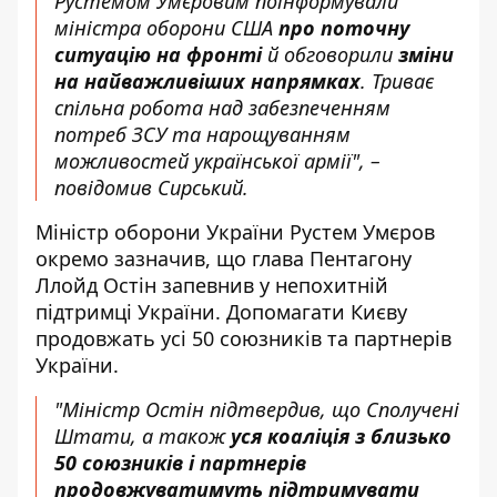
Рустемом Умєровим поінформували
міністра оборони США
про поточну
ситуацію на фронті
й обговорили
зміни
на найважливіших напрямках
. Триває
спільна робота над забезпеченням
потреб ЗСУ та нарощуванням
можливостей української армії", –
повідомив Сирський.
Міністр оборони України Рустем Умєров
окремо зазначив, що глава Пентагону
Ллойд Остін запевнив у непохитній
підтримці України. Допомагати Києву
продовжать усі 50 союзників та партнерів
України.
"Міністр Остін підтвердив, що Сполучені
Штати, а також
уся коаліція з близько
50 союзників і партнерів
продовжуватимуть підтримувати