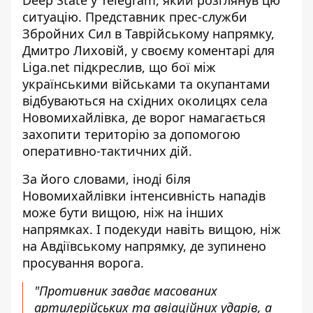
Deep State у Telegram
, який розглянув цю
ситуацію. Представник прес-служби
Збройних Сил в Таврійському напрямку,
Дмитро Лиховій, у своєму коментарі для
Liga.net підкреслив, що бої між
українськими військами та окупантами
відбуваються на східних околицях села
Новомихайлівка
, де ворог намагається
захопити територію за допомогою
оперативно-тактичних дій.
За його словами, іноді біля
Новомихайлівки інтенсивність нападів
може бути вищою, ніж на інших
напрямках. І подекуди навіть вищою, ніж
на Авдіївському напрямку, де зупинено
просування ворога.
"Противник завдає масованих
артилерійських та авіаційних ударів, а