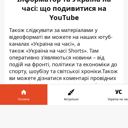
часі: що подивитися на
YouTube
Також слідкувати за матеріалами у
відеоформаті ви можете на наших ютуб-
каналах
«Україна на часі»
, а
також
«Україна на часі Shorts»
. Там
оперативно зʼявляються новини – від
подій на фронті, політики та економіки до
спорту, шоубізу та світської хроніки.Також
ви можете дізнатися коментарі провідних
експертів чи переглянути щоденні,
щотижневі та навіть щомісячні підбірки
головних новин.
Головна
Актуально
Україна на час
Раніше у відео ми обговорювали
Інформатор у
Завантажи
Запорізький напрямок, чи залишиться він
телефоні
👉
найгарячішою точкою або ж його варто