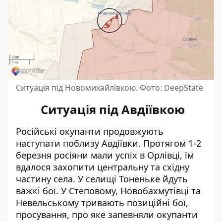
Ситуація під Новомихайлівкою. Фото: DeepState
Ситуація під Авдіївкою
Російські окупанти продовжують
наступати поблизу Авдіївки. Протягом 1-2
березня росіяни мали успіх в Орлівці, їм
вдалося захопити центральну та східну
частину села. У селищі Тоненьке йдуть
важкі бої. У Степовому, Новобахмутівці та
Невельському тривають позиційні бої,
просування, про яке запевняли окупанти