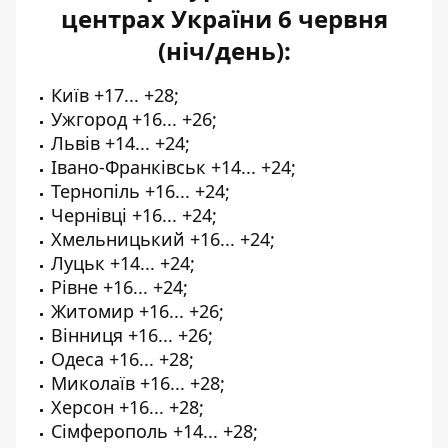
центрах України 6 червня
(ніч/день):
Київ +17... +28;
Ужгород +16... +26;
Львів +14... +24;
Івано-Франківськ +14... +24;
Тернопіль +16... +24;
Чернівці +16... +24;
Хмельницький +16... +24;
Луцьк +14... +24;
Рівне +16... +24;
Житомир +16... +26;
Вінниця +16... +26;
Одеса +16... +28;
Миколаїв +16... +28;
Херсон +16... +28;
Сімферополь +14... +28;