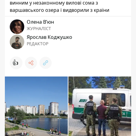
винним у незаконному вилові сома з
варшавського озера і видворили з країни
Олена Вʼюн
ЖУРНАЛІСТ
Ярослав Коджушко
РЕДАКТОР
👍