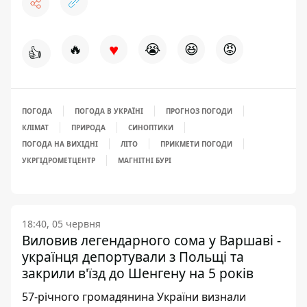
♥
🔥
😭
😆
😡
👍
ПОГОДА
ПОГОДА В УКРАЇНІ
ПРОГНОЗ ПОГОДИ
КЛІМАТ
ПРИРОДА
СИНОПТИКИ
ПОГОДА НА ВИХІДНІ
ЛІТО
ПРИКМЕТИ ПОГОДИ
УКРГІДРОМЕТЦЕНТР
МАГНІТНІ БУРІ
18:40, 05 червня
Виловив легендарного сома у Варшаві -
українця депортували з Польщі та
закрили в'їзд до Шенгену на 5 років
57-річного громадянина України визнали