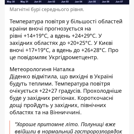
Магнітні бурі середнього рівня.
Температура повітря у більшості областей
країни вночі прогнозується на
рівні +14+19°С, а вдень +24+29°С. У
західних областях до +20+25°С. У Києві
вночі +17+19°С, а вдень до +26+28°С. Про
це
повідомляє Укргідрометцентр
.
Метеорологиня
Наталка
Діденко
відмітила, що вихідні в Україні
будуть теплими. Температура повітря
очікується +22+27 градусів. Прохолодніше
буде у західних регіонах. Короткочасні
дощі пройдуть у західних, північних
областях та на Вінниччині.
"Хороше притомне літо. Полуниці вже
ввійшли в нормальний гастророзпорядок