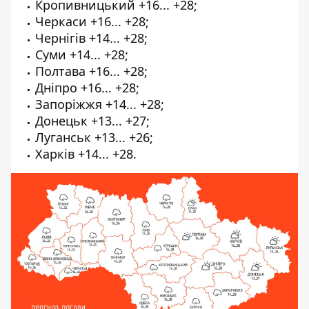
Кропивницький +16... +28;
Черкаси +16... +28;
Чернігів +14... +28;
Суми +14... +28;
Полтава +16... +28;
Дніпро +16... +28;
Запоріжжя +14... +28;
Донецьк +13... +27;
Луганськ +13... +26;
Харків +14... +28.