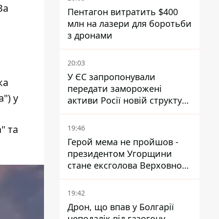
За
Пентагон витратить $400
млн на лазери для боротьби
з дронами
20:03
У ЄС запропонували
ка
передати заморожені
") у
активи Росії новій структурі
блоку
" та
19:46
Герой мема не пройшов -
президентом Угорщини
стане ексголова Верховного
Суду, якого критикував
Орбан
19:42
Дрон, що впав у Болгарії
неподалік від газогону,