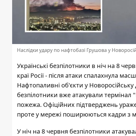
Наслідки удару по нафтобазі Грушова у Новоросі
Українські безпілотники в ніч на 8 че
краї Росії
- після атаки спалахнула мас
Нафтопаливні об'єкти у Новоросійську 
безпілотники вже атакували термінал "
пожежа. Офіційних підтверджень уражен
проте у мережі поширюються кадри з мі
У ніч на 8 червня безпілотники атакув