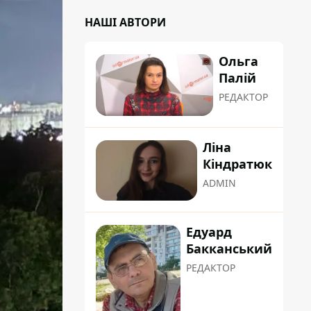
НАШІ АВТОРИ
Ольга
Палій
РЕДАКТОР
Ліна
Кіндратюк
ADMIN
Едуард
Бакканський
РЕДАКТОР