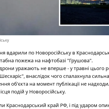
йську
рвня вдарили по Новоросійську в
Краснодарсь
штабна пожежа на нафтобазі "Грушова".
дрони уражають не вперше - у травні цього р
Шесхаріс", внаслідок чого спалахнула сильн
ня об'єкта на момент публікації не надходи
сця подій у Новоросійську.
али Краснодарський край РФ, і під ударом оп