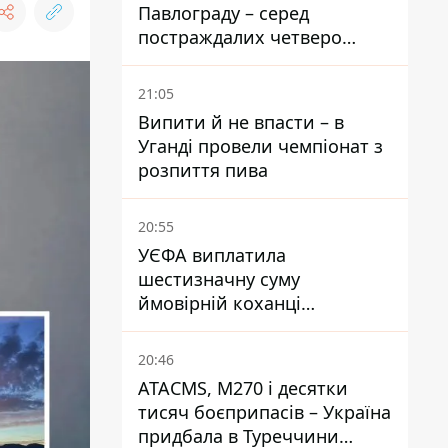
Павлограду – серед
постраждалих четверо
дітей, найменшій — три
місяці
21:05
Випити й не впасти – в
Уганді провели чемпіонат з
розпиття пива
20:55
УЄФА виплатила
шестизначну суму
ймовірній коханці
Інфантіно - The Telegraph
20:46
ATACMS, M270 і десятки
тисяч боєприпасів – Україна
придбала в Туреччини