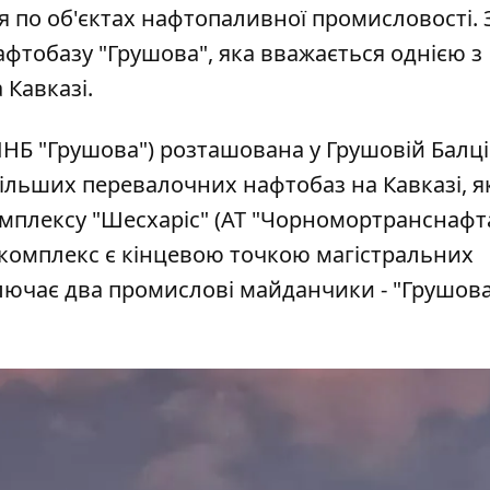
я по об'єктах нафтопаливної промисловості. 
фтобазу "Грушова", яка вважається однією з
Кавказі.
НБ "Грушова") розташована у Грушовій Балці
ільших перевалочних нафтобаз на Кавказі, я
мплексу "Шесхаріс" (АТ "Чорномортранснафта
 комплекс є кінцевою точкою магістральних
лючає два промислові майданчики - "Грушова