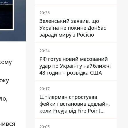
потужний пакет озброєння
20:36
Зеленський заявив, що
Україна не покине Донбас
заради миру з Росією
20:24
РФ готує новий масований
кому
удар по Україні у найближчі
48 годин – розвідка США
оку
а
20:17
Штілерман спростував
ло,
фейки і встановив дедлайн,
коли Freyja від Fire Point
повноцінно запрацює проти
инився
балістики
20:05