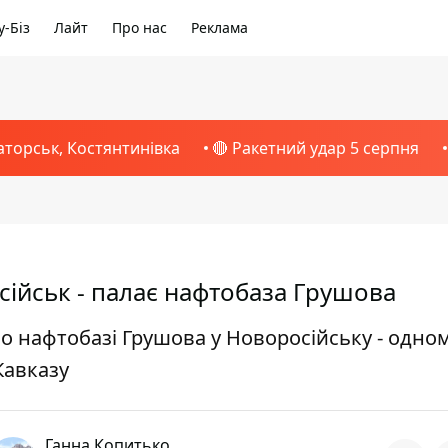
-Біз
Лайт
Про нас
Реклама
аторськ, Костянтинівка
🔴 Ракетний удар 5 серпня
ійськ - палає нафтобаза Грушова
о нафтобазі Грушова у Новоросійську - одном
Кавказу
Ганна Копитько