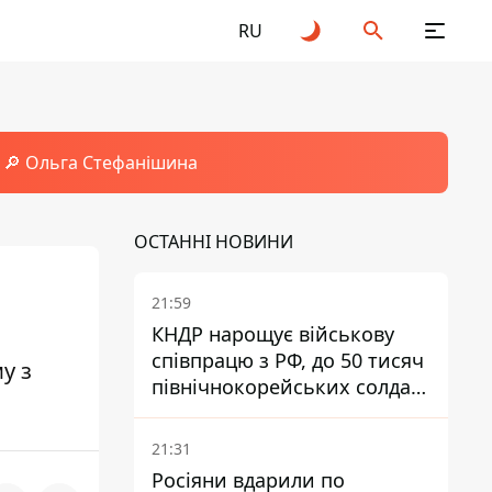
RU
🔎 Ольга Стефанішина
ОСТАННІ НОВИНИ
21:59
КНДР нарощує військову
співпрацю з РФ, до 50 тисяч
у з
північнокорейських солдат
можуть прибути до Росії –
Зеленський
21:31
Росіяни вдарили по