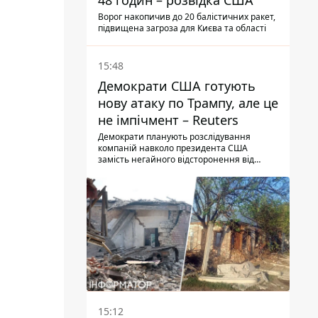
48 годин – розвідка США
Ворог накопичив до 20 балістичних ракет,
підвищена загроза для Києва та області
15:48
Демократи США готують
нову атаку по Трампу, але це
не імпічмент – Reuters
Демократи планують розслідування
компаній навколо президента США
замість негайного відсторонення від
посади.
15:12