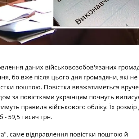
новлення даних військовозобов'язаних грома
ня, бо вже після цього дня громадяни, які не
істки поштою
. Повістка вважатиметься вруч
ідом за повістками українцям почнуть випису
муть правила військового обліку. Їх розмір
б - 59,5 тисяч грн.
а", саме відправлення повістки поштою й