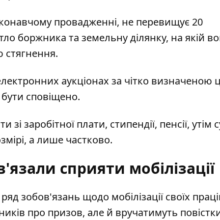
иконавчому провадженні, не перевищує 20
тло боржника та земельну ділянку, на якій в
 стягнення.
лектронних аукціонах за чітко визначеною ц
 бути сповіщено.
зі заробітної плати, стипендії, пенсії, утім 
змірі, а лише частково.
'язали сприяти мобілізації
ряд зобов'язань щодо мобілізації своїх праці
иків про призов, але й вручатимуть повістки