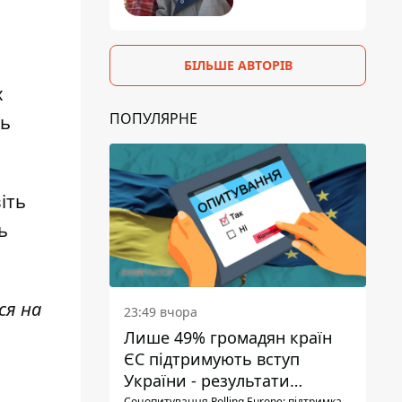
БІЛЬШЕ АВТОРІВ
х
ПОПУЛЯРНЕ
ть
іть
ь
ся на
23:49 вчора
Лише 49% громадян країн
ЄС підтримують вступ
України - результати
Соцопитування Polling Europe: підтримка