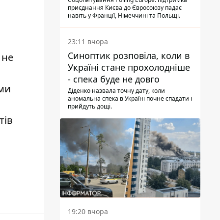
опитування
приєднання Києва до Євросоюзу падає
навіть у Франції, Німеччині та Польщі.
23:11 вчора
Синоптик розповіла, коли в
 не
Україні стане прохолодніше
- спека буде не довго
ями
Діденко назвала точну дату, коли
аномальна спека в Україні почне спадати і
прийдуть дощі.
тів
19:20 вчора