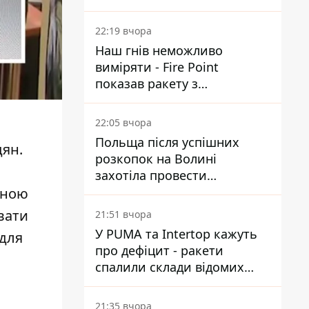
Reuters розкрили деталі
22:19 вчора
Наш гнів неможливо
виміряти - Fire Point
показав ракету з
загадковою позначкою 723
22:05 вчора
Польща після успішних
дян.
розкопок на Волині
захотіла провести
ексгумацію у нових місцях
еною
вати
21:51 вчора
У PUMA та Intertop кажуть
 для
про дефіцит - ракети
спалили склади відомих
брендів
21:35 вчора