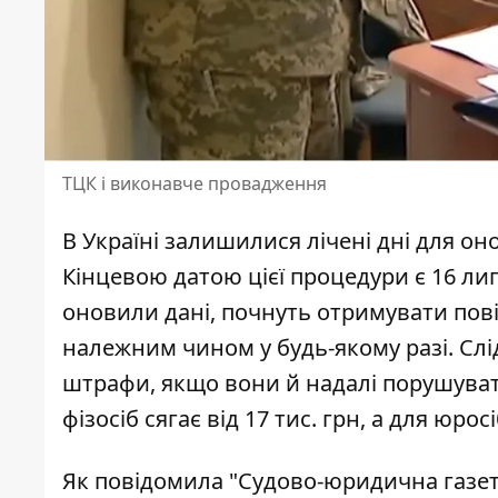
ТЦК і виконавче провадження
В Україні залишилися лічені дні для о
Кінцевою датою цієї процедури є 16 лип
оновили дані,
почнуть отримувати пов
належним чином у будь-якому разі. Сл
штрафи, якщо вони й надалі порушувати
фізосіб сягає від 17 тис. грн, а для юросі
Як
повідомила
"Судово-юридична газет