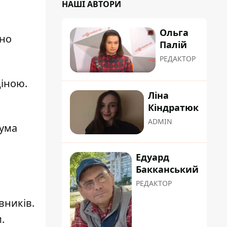
НАШІ АВТОРИ
Ольга
оно
Палій
РЕДАКТОР
іною.
Ліна
Кіндратюк
ADMIN
сума
Едуард
Бакканський
РЕДАКТОР
вників.
.