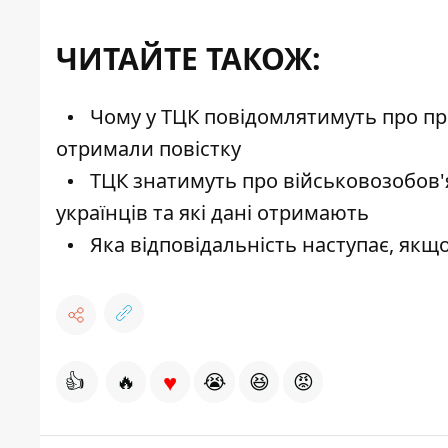
ЧИТАЙТЕ ТАКОЖ:
Чому у ТЦК повідомлятимуть про прац
отримали повістку
ТЦК знатимуть про військовозобов'
українців та які дані отримають
Яка відповідальність наступає, якщо
♥
👍
🔥
😭
😆
😡