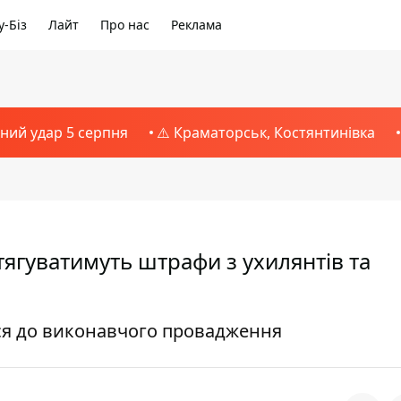
-Біз
Лайт
Про нас
Реклама
тний удар 5 серпня
⚠️ Краматорськ, Костянтинівка
ягуватимуть штрафи з ухилянтів та
ся до виконавчого провадження