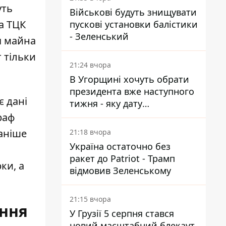
уть
Військові будуть знищувати
а ТЦК
пускові установки балістики
- Зеленський
я майна
 тільки
21:24 вчора
В Угорщині хочуть обрати
президента вже наступного
є дані
тижня - яку дату
пропонують
раф
раніше
21:18 вчора
Україна остаточно без
ракет до Patriot - Трамп
ки, а
відмовив Зеленському
21:15 вчора
ення
У Грузії 5 серпня стався
новий масштабний блекаут