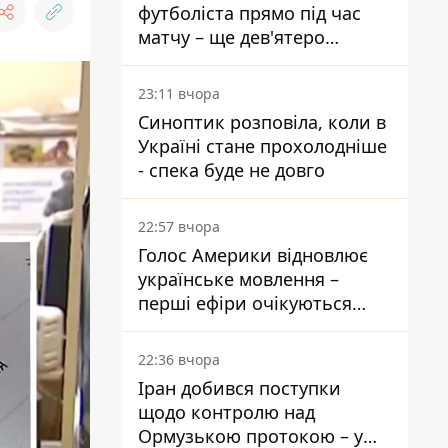
футболіста прямо під час
матчу – ще дев'ятеро
постраждали
23:11 вчора
Синоптик розповіла, коли в
Україні стане прохолодніше
- спека буде не довго
22:57 вчора
Голос Америки відновлює
українське мовлення –
перші ефіри очікуються
наступного тижня
22:36 вчора
Іран добився поступки
щодо контролю над
Ормузькою протокою – у