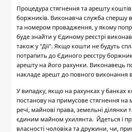
Процедура стягнення та арешту коштів у
боржників. Виконавча служба спершу в
та номером провадження, у якому попр
буде знайти у Єдиному реєстрі виконав
також у "Дії". Якщо кошти не будуть сп
потрапить до Єдиного реєстру боржник
арешту на його рахунки. Виконавець по
накладе арешт до повного виконання
У випадку, якщо на рахунках у банках 
постанову на примусове стягнення на м
речі, майнові права, земельні ділянки 
єдиним майном ухилянта. Йдеться і про
власності чоловіка та дружини, чи, при