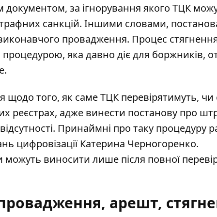
 документом, за ігнорування якого ТЦК мож
трафних санкцій. Іншими словами, постанов
 виконавчого провадження. Процес стягненн
 процедурою, яка давно діє для боржників, от
е.
щодо того, як саме ТЦК перевірятимуть, чи 
их реєстрах, адже винести
постанову про шт
відсутності
. Принаймні про таку процедуру 
ань цифровізації Катерина Черногоренко.
можуть виносити лише після повної перевір
провадження, арешт, стягн