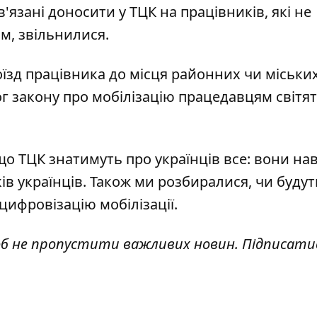
'язані доносити у ТЦК на працівників, які
не
ом, звільнилися
.
їзд працівника до місця районних чи міськи
ог закону про мобілізацію працедавцям світя
 що
ТЦК знатимуть про українців все
: вони нав
ів українців. Також ми розбиралися, чи будут
 цифровізацію мобілізації.
об не пропустити важливих новин. Підписати