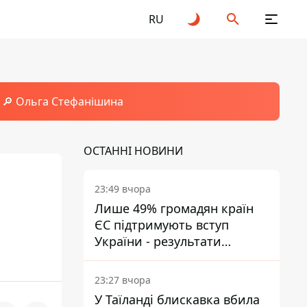
RU
🔎 Ольга Стефанішина
ОСТАННІ НОВИНИ
23:49 вчора
Лише 49% громадян країн
ЄС підтримують вступ
України - результати
опитування
23:27 вчора
У Таїланді блискавка вбила