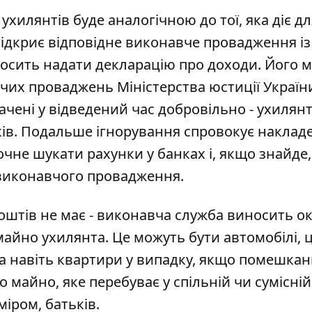
хилянтів буде аналогічною до тої, яка діє дл
ідкриє відповідне виконавче провадження і
осить надати декларацію про доходи. Його 
чих проваджень Міністерства юстиції України
лачені у відведений час добровільно - ухилян
ів. Подальше ігнорування спровокує наклад
чне шукати рахунки у банках і, якщо знайде,
 виконавчого провадження.
коштів не має - виконавча служба виносить о
айно ухилянта. Це можуть бути автомобілі, ц
та навіть квартири у випадку, якщо помешкан
 майно, яке перебуває у спільній чи сумісній
міром, батьків.