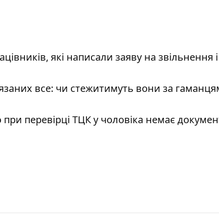
івників, які написали заяву на звільнення і
язаних все: чи стежитимуть вони за гаманц
 при перевірці ТЦК у чоловіка немає докумен