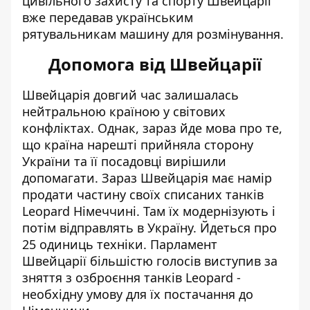
цивільного захисту та спорту Швейцарії
вже передавав українським
рятувальникам машину для розмінування.
Допомога від Швейцарії
Швейцарія довгий час залишалась
нейтральною країною у світових
конфліктах. Однак, зараз йде мова про те,
що країна нарешті
прийняла сторону
України
та її посадовці вирішили
допомагати. Зараз Швейцарія має намір
продати частину своїх списаних танків
Leopard Німеччині. Там їх модернізують і
потім відправлять в Україну. Йдеться про
25 одиниць техніки. Парламент
Швейцарії більшістю голосів виступив за
зняття з озброєння танків Leopard -
необхідну умову для їх постачання до