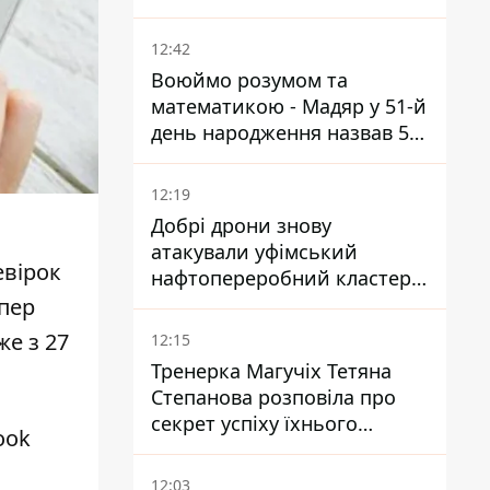
потребує посилення
12:42
Воюймо розумом та
математикою - Мадяр у 51-й
день народження назвав 5
умов поразки РФ
12:19
Добрі дрони знову
атакували уфімський
евірок
нафтопереробний кластер -
один упав на недобудову
епер
е з 27
12:15
Тренерка Магучіх Тетяна
Степанова розповіла про
секрет успіху їхнього
ook
тандему
12:03