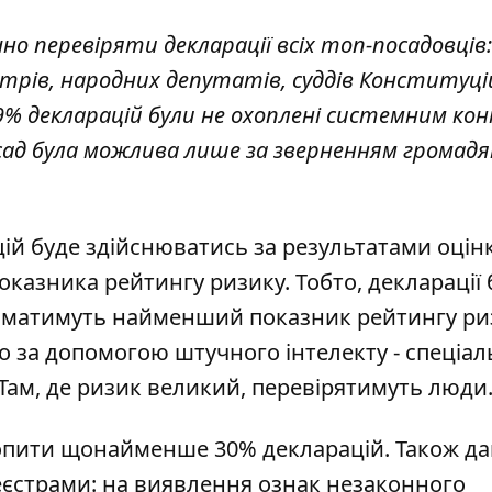
но перевіряти декларації всіх топ-посадовців:
стрів, народних депутатів, суддів Конституці
 99% декларацій були не охоплені системним к
сад була можлива лише за зверненням громадян
цій буде здійснюватись за результатами оцін
показника рейтингу ризику. Тобто, декларації
які матимуть найменший показник рейтингу ри
о за допомогою штучного інтелекту - спеціал
Там, де ризик великий, перевірятимуть люди
хопити щонайменше 30% декларацій. Також дан
реєстрами: на виявлення ознак незаконного