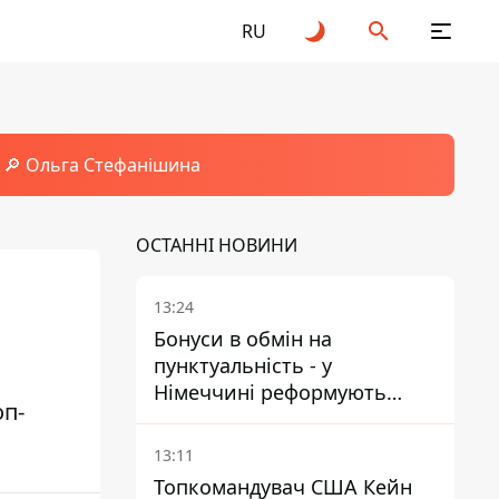
RU
🔎 Ольга Стефанішина
ОСТАННІ НОВИНИ
13:24
Бонуси в обмін на
пунктуальність - у
Німеччині реформують
оп-
преміювання керівництва
Deutsche Bahn
13:11
Топкомандувач США Кейн