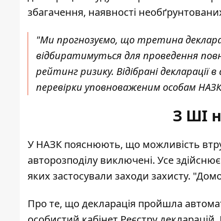
збагачення, наявності необґрунтованих
"Ми прогнозуємо, що третина деклара
відбиратимуться для проведення повн
рейтинг ризику. Відібрані деклараці
перевірки уповноваженим особам НАЗК",
З ШІ 
У НАЗК пояснюють, що можливість втр
авторозподілу виключені. Усе здійсню
яких застосували заходи захисту. "Дом
Про те, що декларація пройшла автома
особистий кабінет Реєстру декларацій