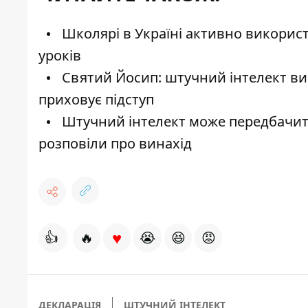
Школярі в Україні активно використ
уроків
Святий Йосип: штучний інтелект в
приховує підступ
Штучний інтелект може передбачити
розповіли про винахід
♥
👍
🔥
😭
😆
😡
ДЕКЛАРАЦІЯ
ШТУЧНИЙ ІНТЕЛЕКТ