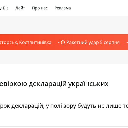
-Біз
Лайт
Про нас
Реклама
аторськ, Костянтинівка
🔴 Ракетний удар 5 серпня
евіркою декларацій українських
рок декларацій, у полі зору будуть не лише т