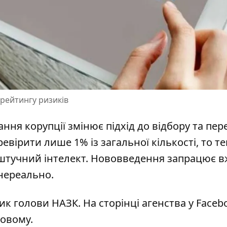
 рейтингу ризиків
ання корупції
змінює підхід до відбору та пер
евірити лише 1% із загальної кількості, то т
 штучний інтелект. Нововведення запрацює вж
 нереально.
ик голови НАЗК. На сторінці агенства у Faceb
новому
.