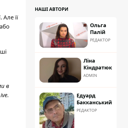
НАШІ АВТОРИ
 Але її
Ольга
 або
Палій
РЕДАКТОР
ьші
Ліна
Кіндратюк
ADMIN
ми в
ive
.
Едуард
Бакканський
РЕДАКТОР