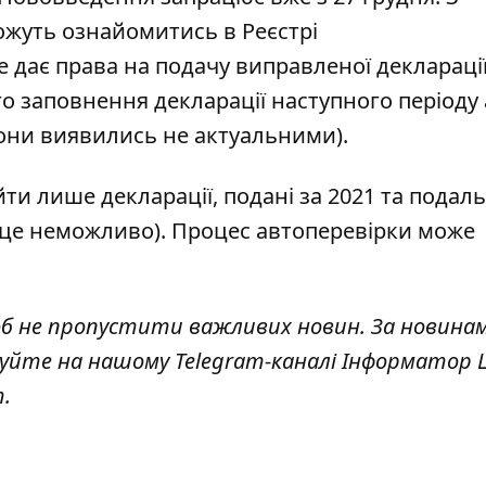
жуть ознайомитись в Реєстрі
 дає права на подачу виправленої декларації.
о заповнення декларації наступного періоду
они виявились не актуальними).
ойти лише
декларації, подані за 2021 та подал
 це неможливо). Процес автоперевірки може
об не пропустити важливих новин. За новина
куйте на нашому Telegram-каналі
Інформатор L
т
.