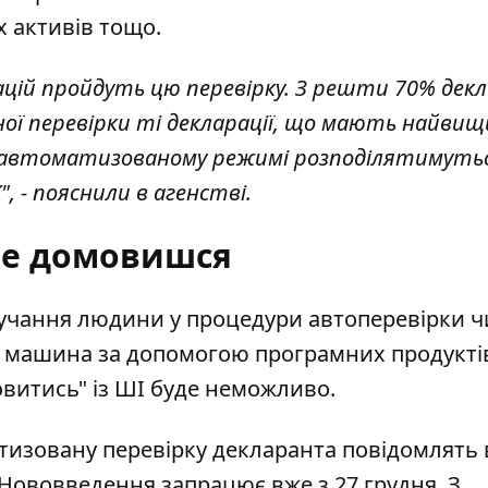
 активів тощо.
цій пройдуть цю перевірку. З решти 70% декл
ої перевірки ті декларації, що мають найвищ
ї в автоматизованому режимі розподілятимуть
 - пояснили в агенстві.
не домовишся
учання людини у процедури автоперевірки ч
є машина за допомогою програмних продуктів
овитись" із ШІ буде неможливо.
тизовану перевірку декларанта повідомлять 
. Нововведення
запрацює вже з 27 грудня
. З