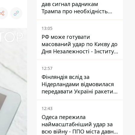
дав сигнал радникам
Трампа про необхідність
закінчувати війну з Іраном –
ЗМІ
13:05
РФ може готувати
масований удар по Києву до
Дня Незалежності - Інститут
вивчення війни
12:57
Фінляндія вслід за
Нідерландами відмовилася
передавати Україні ракети
ППО Patriot
12:43
Одеса пережила
наймасштабніший удар за
всю війну - ППО міста давно