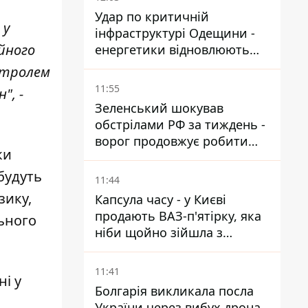
Удар по критичній
 у
інфраструктурі Одещини -
йного
енергетики відновлюють
світло
онтролем
11:55
", -
Зеленський шокував
обстрілами РФ за тиждень -
ворог продовжує робити
ки
ставку на балістичний
терор
 будуть
11:44
зику,
Капсула часу - у Києві
продають ВАЗ-п'ятірку, яка
ьного
ніби щойно зійшла з
.
конвейєра
11:41
і у
Болгарія викликала посла
України через вибух дрона