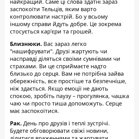
найкращий. Саме ці слова здатні зараз
заспокоїти Тельців, яким варто
контролювати настрій. Бо у всьому
іншому справи йдуть добре. Це зокрема
стосується карʼєри та грошей.
Близнюки.
Вас зараз легко
"нашифрувати". Друзі жартують чи
насправді діляться своїми сумнівами чи
страхами. Ви це сприймаєте надто
близько до серця. Вам не потрібна зайва
обережність, все простіше та безпечніше,
ніж здається. Якщо емоції не дають
спокою, зробіть паузу – прогулянка, чашка
чаю чи просто тиша допоможуть. Серце
має заспокоїтися.
Рак.
День про друзів і теплі зустрічі.
Будете обговорювати свіжі новини,
ділитися враженнями та жартувати.