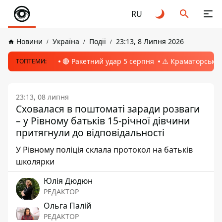
RU
Новини
Україна
Події
23:13, 8 Липня 2026
🔴 Ракетний удар 5 серпня
⚠️ Краматорськ, 
ТОПТЕМИ:
23:13, 08 липня
Сховалася в поштоматі заради розваги
– у Рівному батьків 15-річної дівчини
притягнули до відповідальності
У Рівному поліція склала протокол на батьків
школярки
Юлія Дюдюн
РЕДАКТОР
Ольга Палій
РЕДАКТОР