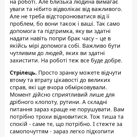
на роботі. Але близька людина вимагає
уваги та нібито відволікає від важливого.
Але не треба відсторонюватися від її
проблем, бо вони також і ваші. Так само
допомога та підтримка, яку ви здатні
надати навіть попри брак часу – це в
якійсь мірі допомога собі. Важливо бути
чутливим до людей, яких ви здатні
захистити. На роботі теж все буде добре.
Стрілець.
Просто зранку можете відчути
втому та втрату цікавості до великих
справ, які ще вчора обмірковували.
Момент дійсно сприятливий лише для
дрібного клопоту, рутини. А складні
питання зараз краще не порушувати. Вам
потрібно трохи відновитися. Тож тиша та
спокій - саме те, що потрібно. І стежте за
самопочуттям - зараз легко підхопити