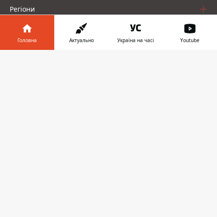
Регіони
Гроші
Головна
Актуально
Україна на часі
Youtube
Шоу-біз
Інформатор у
Завантажити
Життя
телефоні
👉
Про нас
Інформатор проекти
Столиця
Ваші фінанси
Авто
Geek
© 2016-2026 Informator