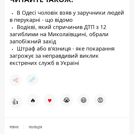
В Одесі чоловік взяв у заручники людей
в перукарні - що відомо
Водієві, який спричинив ДТП з 12
загиблими на Миколаївщині, обрали
запобіжний захід
Штраф або в'язниця - яке покарання
загрожує за неправдивий виклик
екстрених служб в Україні
♥
🔥
😭
😆
😡
👍
РІВНЕ
ПОЛІЦІЯ