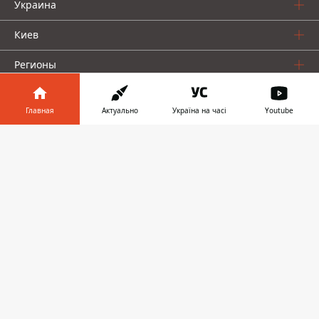
Украина
Киев
Регионы
Деньги
Главная
Актуально
Україна на часі
Youtube
Шоу-биз
Информатор в
Скачать
Жизнь
телефоне
👉
О нас
Информатор проекты
Столица
Ваши финансы
Авто
Geek