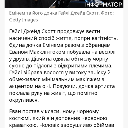
Емінем та його дочка Гейлі Джейд Скотт. Фото:
Getty Images
Гейлі Джейд Скотт продовжує вести
насичений спосіб життя, попри вагітність.
Єдина дочка Емінема
разом з обранцем
Еваном Макклінтоком побувала на весіллі
у друзів. Дівчина одягла обтислу чорну
сукню до підлоги з відкритими плечима.
Гейлі зібрала волосся у високу зачіску й
обмежилася мінімальним макіяжем з
акцентом на очі. Позуючи, дочка артиста
поклала руку на живіт, що помітно
округлився.
Еван постав у класичному чорному
костюмі, який він доповнив червоною
краваткою. Чоловік зворушливо обіймав