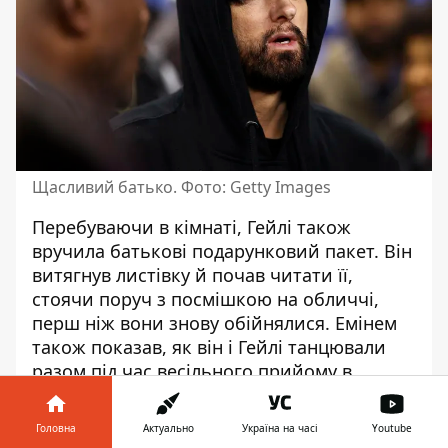
Щасливий батько. Фото: Getty Images
Перебуваючи в кімнаті, Гейлі також
вручила батькові подарунковий пакет. Він
витягнув листівку й почав читати її,
стоячи поруч з посмішкою на обличчі,
перш ніж вони знову обійнялися. Емінем
також показав, як він і Гейлі танцювали
разом під час весільного прийому в
оточенні гостей на відкритому повітрі.
Головна
Актуально
Україна на часі
Youtube
Протягом усього відео музиканта