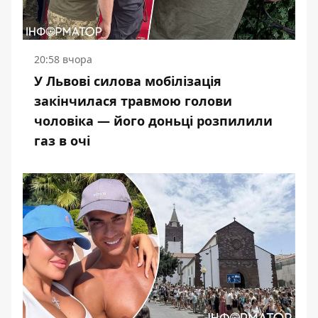
20:58 вчора
У Львові силова мобілізація
закінчилася травмою голови
чоловіка — його доньці розпилили
газ в очі