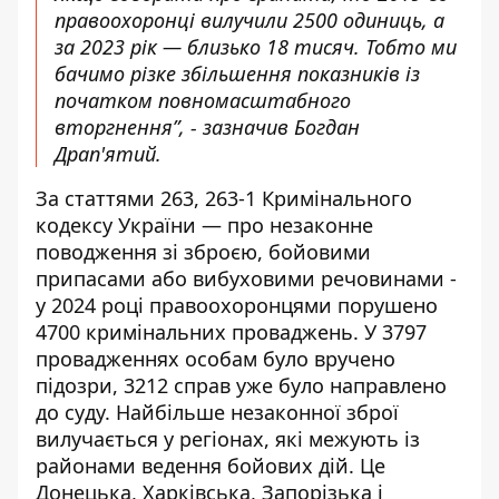
правоохоронці вилучили 2500 одиниць, а
за 2023 рік — близько 18 тисяч. Тобто ми
бачимо різке збільшення показників із
початком повномасштабного
вторгнення”, - зазначив Богдан
Драп'ятий.
За статтями 263, 263-1 Кримінального
кодексу України — про незаконне
поводження зі зброєю, бойовими
припасами або вибуховими речовинами -
у 2024 році правоохоронцями порушено
4700 кримінальних проваджень. У 3797
провадженнях особам було вручено
підозри, 3212 справ уже було направлено
до суду. Найбільше незаконної зброї
вилучається у регіонах, які межують із
районами ведення бойових дій. Це
Донецька, Харківська, Запорізька і