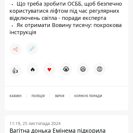
Що треба зробити ОСББ, щоб безпечно
користуватися ліфтом під час регулярних
відключень світла - поради експерта
Як отримати Вовину тисячу: покрокова
інструкція
♥
🔥
😭
😆
😡
👍
КАБМІН
ПОЛІЦІЯ
ЗБРОЯ
КОРИСНІ ПОРАДИ
11:19, 25 листопада 2024
Вагітна донька Емінема підкорила