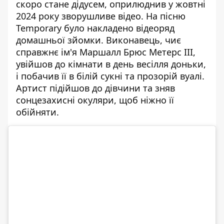
скоро стане дідусем,
оприлюднив у жовтні
2024 року зворушливе відео
. На пісню
Temporary було накладено відеоряд
домашньої зйомки. Виконавець, чиє
справжнє ім'я Маршалл Брюс Метерс III,
увійшов до кімнати в день весілля доньки,
і побачив її в білій сукні та прозорій вуалі.
Артист підійшов до дівчини та зняв
сонцезахисні окуляри, щоб ніжно її
обійняти.