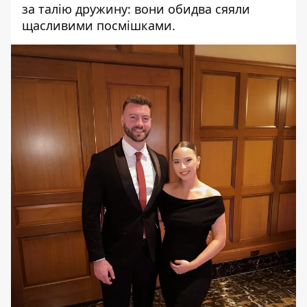
за талію дружину: вони обидва сяяли
щасливими посмішками.