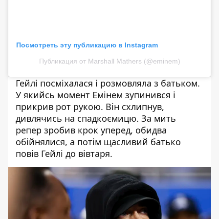
Посмотреть эту публикацию в Instagram
Публикация от Marshall Mathers (@eminem)
Гейлі посміхалася і розмовляла з батьком.
У якийсь момент Емінем зупинився і
прикрив рот рукою. Він схлипнув,
дивлячись на спадкоємицю. За мить
репер зробив крок уперед, обидва
обійнялися, а потім щасливий батько
повів Гейлі до вівтаря.