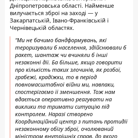
Дніпропетровська області. Найменше
вилучається зброї на заході — у
Закарпатській, Івано-Франківській і
Чернівецькій областях.
“Ми не бачимо бандформувань, які
тероризували б населення, здійснювали б
ракет, шантаж чи вчиняли б інші
незаконні дії. Ба більше, якщо говорити
про кількість таких злочинів, як розбої,
грабежі, крадіжки, то в період
повномасштабної війни ми, навпаки,
спостерігаємо її зменшення. Тож нам
вдається оперативно реагувати на
виклики та тримати ситуацію під
контролем. Наразі створено
Координаційний центр з питань протидії
незаконному обігу зброї, очолюваний
міністром внутрішніх справ, до якого