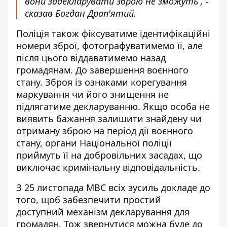
вони задекларувати зброю не зможуть”, -
сказав Богдан Драп'ятий.
Поліція також фіксуватиме ідентифікаційні
номери зброї, фотографуватимемо її, але
після цього віддаватимемо назад
громадянам. До завершення воєнного
стану. Зброя із ознаками корегування
маркування чи його знищення не
підлягатиме декларуванню. Якщо особа не
виявить бажання залишити знайдену чи
отриману зброю на період дії воєнного
стану, органи Національної поліції
приймуть її на добровільних засадах, що
виключає кримінальну відповідальність.
З 25 листопада МВС всіх зусиль докладе до
того, щоб забезпечити простий
доступний механізм декларування для
громадян. Тож звернутися можна буде до