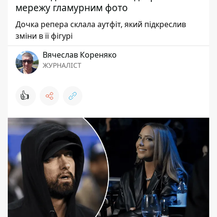
мережу гламурним фото
Дочка репера склала аутфіт, який підкреслив
зміни в її фігурі
Вячеслав Кореняко
ЖУРНАЛІСТ
👍