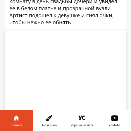
комнату в день свадьбы дочери и увидел
ее в белом платье и прозрачной вуали.
Артист подошел к девушке и снял очки,
чтобы нежно ее обнять.
Посмотреть эту публикацию в Instagram
Публикация от Marshall Mathers (@eminem)
Главная
Актуально
Україна на часі
Youtube