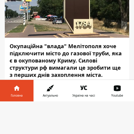
Окупаційна "влада" Мелітополя хоче
підключити місто до газової труби, яка
є в окупованому Криму. Силові
структури рф вимагали це зробити ще
з перших днів захоплення міста.
Про це
повідомив
мер Мелітополя Іван
Федоров, передає
Інформатор
.
Головна
Актуально
Україна на часі
Youtube
"В перші дні окупації співробітники
Інформатор у
Завантажити
силових структур рф приходили до мене в
телефоні
👉
кабінет і наполягали на тому, щоб ми
переключилися на магістральну трубу,