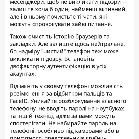
месенджери, щоб не викликати підозри —
залиште хоча б один, найменш активний,
але і в ньому почистьте ті чати, які
можуть спровокувати зайві питання.
Також очистіть історію браузерів та
закладки. Але залиште щось нейтральне,
бо надміру "чистий" телефон теж може
викликати підозру. Встановіть
двофакторну аутентифікацію в усіх
акаунтах.
Відімкніть у своєму телефоні можливість
розімкнення за відбитком пальців та
FaceID. Уникайте розблокування власного
телефону, не вводіть паролі на ноутбуках
та іншій техніці, адже за вами можуть
спостерігати. Не набирайте пароль на
телефоні, особливо під камерами або в
присутності представників країни-