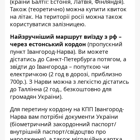
(країни Балтії: Естонія, Латвія, Фінляндія).
Також (теоретично) можна купити квиток
на літак. На території росії можна також
користуватися залізницею.
Найзручніший маршрут виїзду з рф –
через естонський кордон
(пропускний
пункт Івангород-Нарва). Ви можете
дістатись до Санкт-Петербурга потягом, а
звідти до Івангорода – попуткою чи
електричкою (2 год в дорозі, приблизно
700р.). З Нарви можна з легкістю дістатись
до Таллінна (2 год., безкоштовно для
громадян України).
Для перетину кордону на КПП Івангород-
Нарва вам потрібні документи України
(біометричний закордонний паспорт/
внутрішній паспорт/свідоцтво про
народження), а також міграційна картка.