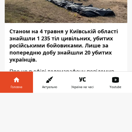
Станом на 4 травня у Київській області
знайшли 1 235 тіл цивільних, убитих
російськими бойовиками. Лише за
попередню добу знайшли 20 убитих
українців.
Про це в ефірі
телемарафону
повідомив
начальник поліції Київської області Андрій
Нєбитов, – передає
Інформатор
.
Головна
Актуально
Україна на часі
Youtube
"Лише за вчора знайшли ще додатково 20
Інформатор у
Завантажити
тіл загиблих людей. Це переважно
телефоні
👉
Бородянка, це села, які знаходяться
неподалік, а також із сіл Вишгородського
району", – розповів Нєбитов.