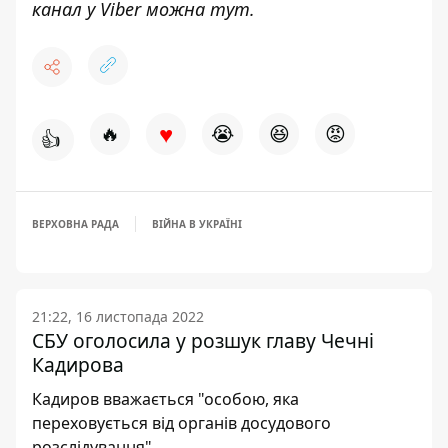
канал у Viber можна
тут
.
♥
🔥
😭
😆
😡
👍
ВЕРХОВНА РАДА
ВІЙНА В УКРАЇНІ
21:22, 16 листопада 2022
СБУ оголосила у розшук главу Чечні
Кадирова
Кадиров вважається "особою, яка
переховується від органів досудового
розслідування"