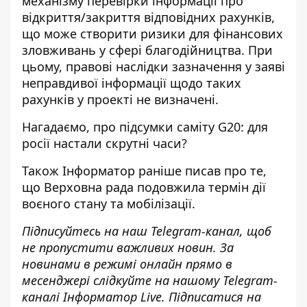
механізму перевірки інформації про
відкриття/закриття відповідних рахунків,
що може створити ризики для фінансових
зловживань у сфері благодійництва. При
цьому, правові наслідки зазначення у заяві
неправдивої інформації щодо таких
рахунків у проекті не визначені.
Нагадаємо, про
підсумки саміту G20: для
росії настали скрутні часи?
Також Інформатор раніше
писав
про те,
що Верховна рада подовжила термін дії
воєного стану та мобілізації.
Підписуйтесь на наш
Telegram-канал
, щоб
не пропустити важливих новин. За
новинами в режимі онлайн прямо в
месенджері слідкуйте на нашому Telegram-
каналі
Інформатор Live
. Підписатися на