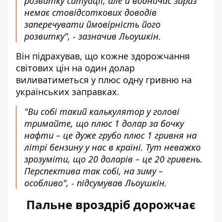
розвитку ситуації, але й водночас зараз
немає стовідсоткових доводів
заперечувати ймовірність його
розвитку", - зазначив Льоушкін.
Він підрахував, що кожне здорожчання
світових цін на один долар
виливатиметься у плюс одну гривню на
українських заправках.
"Ви собі такий калькулятор у голові
тримайте, що плюс 1 долар за бочку
нафти – це дуже грубо плюс 1 гривня на
літрі бензину у нас в країні. Тут неважко
зрозуміти, що 20 доларів – це 20 гривень.
Перспектива так собі, на зиму –
особливо", - підсумував Льоушкін.
Пальне вроздріб дорожчає