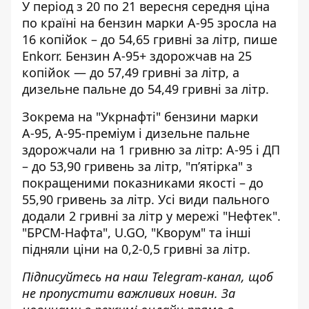
У період з 20 по 21 вересня середня ціна
по країні на
бензин марки А-95
зросла на
16 копійок – до 54,65 гривні за літр, пише
Enkorr. Бензин А-95+ здорожчав на 25
копійок — до 57,49 гривні за літр, а
дизельне пальне до 54,49 гривні за літр.
Зокрема на "Укрнафті" бензини марки
А-95, А-95-преміум і
дизельне пальне
здорожчали
на 1 гривню за літр: А-95 і ДП
– до 53,90 гривень за літр, "п’ятірка" з
покращеними показниками якості – до
55,90 гривень за літр. Усі види пального
додали 2 гривні за літр у
мережі "Нефтек"
.
"БРСМ-Нафта", U.GO, "Кворум" та інші
підняли ціни на 0,2-0,5 гривні за літр.
Підписуйтесь на наш
Telegram-канал
, щоб
не пропустити важливих новин. За