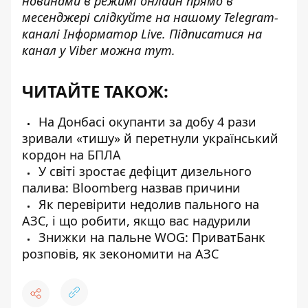
новинами в режимі онлайн прямо в
месенджері слідкуйте на нашому Telegram-
каналі
Інформатор Live
. Підписатися на
канал у Viber можна
тут
.
ЧИТАЙТЕ ТАКОЖ:
На Донбасі окупанти за добу 4 рази
зривали «тишу» й перетнули український
кордон на БПЛА
У світі зростає дефіцит дизельного
палива: Bloomberg назвав причини
Як перевірити недолив пального на
АЗС, і що робити, якщо вас надурили
Знижки на пальне WOG: ПриватБанк
розповів, як зекономити на АЗС