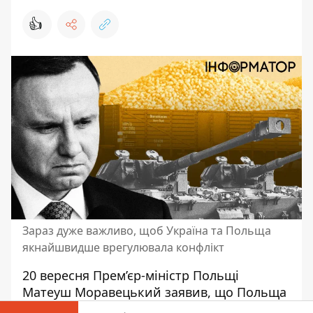
👍
Зараз дуже важливо, щоб Україна та Польща
якнайшвидше врегулювала конфлікт
20 вересня Прем’єр-міністр Польщі
Матеуш Моравецький заявив, що
Польща
більше не буде постачати озброєння