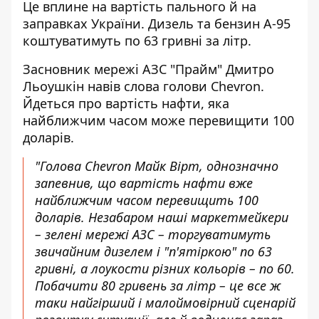
Це вплине на вартість пального й на
заправках України.
Дизель та бензин А-95
коштуватимуть по 63 гривні за літр.
Засновник мережі АЗС "Прайм" Дмитро
Льоушкін навів
слова голови Chevron.
Йдеться про вартість нафти, яка
найближчим часом може перевищити 100
доларів.
"Голова Chevron Майк Вірт, однозначно
запевнив, що вартість нафти вже
найближчим часом перевищить 100
доларів. Незабаром наші маркетмейкери
– зелені мережі АЗС – торгуватимуть
звичайним дизелем і "п'ятіркою" по 63
гривні, а лоукости різних кольорів – по 60.
Побачити 80 гривень за літр – це все ж
таки найгірший і малоймовірний сценарій