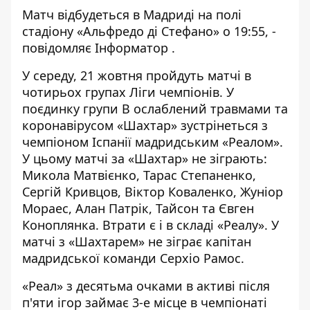
Матч відбудеться в Мадриді на полі
стадіону «Альфредо ді Стефано» о 19:55, -
повідомляє
Інформатор
.
У середу, 21 жовтня пройдуть матчі в
чотирьох групах Ліги чемпіонів. У
поєдинку групи В ослаблений травмами та
коронавірусом «Шахтар» зустрінеться з
чемпіоном Іспанії мадридським «Реалом».
У цьому матчі за «Шахтар» не зіграють:
Микола Матвієнко, Тарас Степаненко,
Сергій Кривцов, Віктор Коваленко, Жуніор
Мораес, Алан Патрік, Тайсон та Євген
Коноплянка. Втрати є і в складі «Реалу». У
матчі з «Шахтарем» не зіграє капітан
мадридської команди Серхіо Рамос.
«Реал» з десятьма очками в активі після
п'яти ігор займає 3-е місце в чемпіонаті