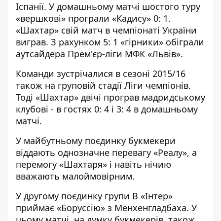
Іспанії. У домашньому матчі шостого туру
«вершкові» програли «Кадису» 0: 1.
«Шахтар» свій матч в чемпіонаті України
виграв. З рахунком 5: 1 «гірники» обіграли
аутсайдера Прем'єр-ліги МФК «Львів».
Команди зустрічалися в сезоні 2015/16
також на груповій стадії Ліги чемпіонів.
Тоді «Шахтар» двічі програв мадридському
клубові - в гостях 0: 4 і 3: 4 в домашньому
матчі.
У майбутньому поєдинку букмекери
віддають однозначне перевагу «Реалу», а
перемогу «Шахтаря» і навіть нічию
вважають малоймовірним.
У другому поєдинку групи В «Інтер»
приймає «Боруссію» з Менхенгладбаха. У
цьому матчі, на думку букмекерів, також