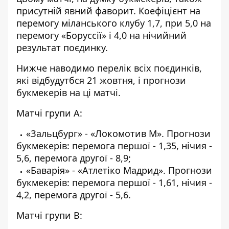
присутній явний фаворит. Коефіцієнт на
перемогу міланського клубу 1,7, при 5,0 на
перемогу «Боруссії» і 4,0 на нічийний
результат поєдинку.
Нижче наводимо перелік всіх поєдинків,
які відбудутбся 21 жовтня, і прогнози
букмекерів на ці матчі.
Матчі групи A:
«Зальцбург» - «Локомотив М». Прогнози
букмекерів: перемога першої - 1,35, нічия -
5,6, перемога другої - 8,9;
«Баварія» - «Атлетіко Мадрид». Прогнози
букмекерів: перемога першої - 1,61, нічия -
4,2, перемога другої - 5,6.
Матчі групи B: