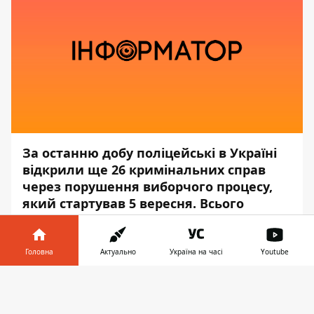
За останню добу поліцейські в Україні
відкрили ще 26 кримінальних справ
через порушення виборчого процесу,
який стартував 5 вересня. Всього
зареєстрували 304 повідомлень,
пов'язаних з виборчим процесом.
Головна
Актуально
Україна на часі
Youtube
Про це повідомляє
Інформатор
з
Інформатор у
посиланням на прес-службу
Міністерства
Завантажити
телефоні
👉
внутрішніх справ
.