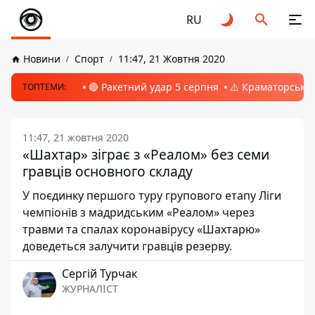
RU
Новини
Спорт
11:47, 21 Жовтня 2020
🔴 Ракетний удар 5 серпня
⚠️ Краматорськ, 
ТОПТЕМИ:
11:47, 21 жовтня 2020
«Шахтар» зіграє з «Реалом» без семи
гравців основного складу
У поєдинку першого туру групового етапу Ліги
чемпіонів з мадридським «Реалом» через
травми та спалах коронавірусу «Шахтарю»
доведеться залучити гравців резерву.
Сергій Турчак
ЖУРНАЛІСТ