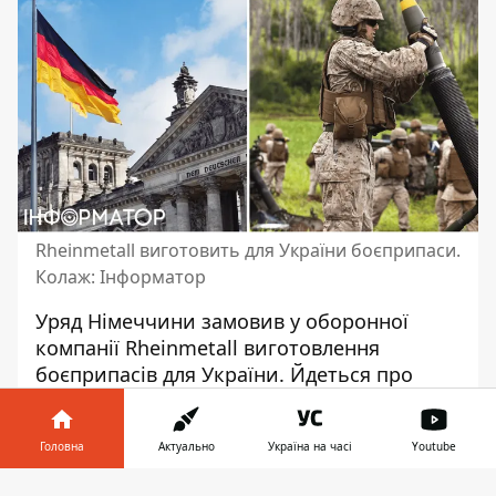
Rheinmetall виготовить для України боєприпаси.
Колаж: Інформатор
Уряд Німеччини замовив у оборонної
компанії Rheinmetall
виготовлення
боєприпасів для України
. Йдеться про
близько 100 тисяч мін. Вони
призначаються для мінометів калібру 120
Головна
Актуально
Україна на часі
Youtube
мм.
Інформатор у