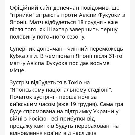
Офіційний сайт донеччан повідомив, що
"гірники" зіграють проти Авіспи Фукуоки
з
Японії. Матч відбудеться 18 грудня - вже
після того, як Шахтар завершить першу
половину поточного сезону.
Суперник донеччан - чинний переможець
Кубка ліги. В чемпіонаті Японії після 31-го
матчу Авіспа Фукуока посідає восьме
місце.
Зустріч відбудеться в Токіо на
"Японському національному стадіоні".
Початок зустрічі - перша ночі за
київським часом (вже 19 грудня). Сама гра
буде спрямована на підтримку України у
війні з Росією - всі прибутки від
продажу квитків будуть перераховані на
відновлення країни від наслідків