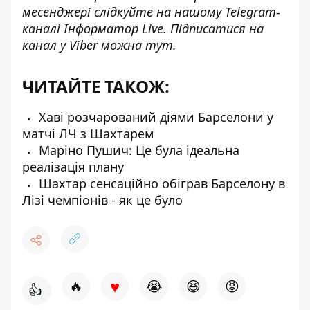
месенджері слідкуйте на нашому Telegram-
каналі
Інформатор Live
. Підписатися на
канал у Viber можна
тут
.
ЧИТАЙТЕ ТАКОЖ:
Хаві розчарований діями Барселони у
матчі ЛЧ з Шахтарем
Маріно Пушич: Це була ідеальна
реалізація плану
Шахтар сенсаційно обіграв Барселону в
Лізі чемпіонів - як це було
♥
🔥
😭
😆
😡
👍