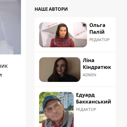
НАШІ АВТОРИ
Ольга
Палій
РЕДАКТОР
Ліна
ник
Кіндратюк
и
ADMIN
Едуард
Бакканський
РЕДАКТОР