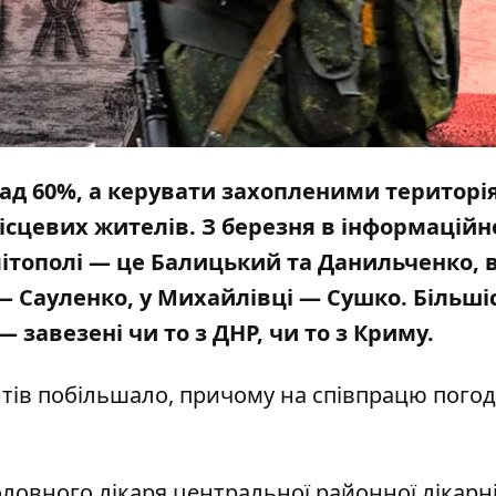
над 60%, а керувати захопленими територі
місцевих жителів. З березня в інформацій
елітополі — це Балицький та Данильченко, 
— Сауленко, у Михайлівці — Сушко. Більші
 завезені чи то з ДНР, чи то з Криму.
нтів побільшало, причому на співпрацю пого
оловного лікаря центральної районної лікарні