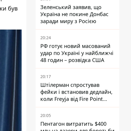
Зеленський заявив, що
жи був
Україна не покине Донбас
заради миру з Росією
20:24
РФ готує новий масований
удар по Україні у найближчі
48 годин – розвідка США
20:17
Штілерман спростував
фейки і встановив дедлайн,
коли Freyja від Fire Point
повноцінно запрацює проти
балістики
20:05
Пентагон витратить $400
млн на лазери для боротьби