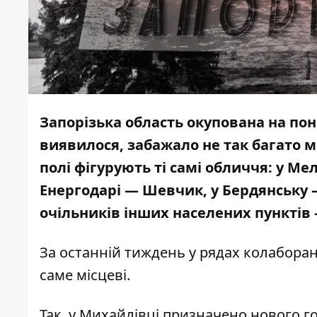
Запорізька область окупована на по
виявилося, забажало не так багато 
полі фігурують ті самі обличчя: у М
Енергодарі — Шевчик, у Бердянську 
очільників інших населених пунктів —
За останній тиждень у рядах колабора
саме місцеві.
Так, у Михайлівці призначено нового г