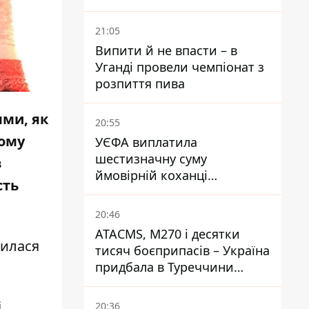
дітей, найменшій — три
місяці
21:05
Випити й не впасти – в
Уганді провели чемпіонат з
розпиття пива
ями, як
20:55
ному
УЄФА виплатила
шестизначну суму
в
ймовірній коханці
сть
Інфантіно - The Telegraph
20:46
ATACMS, M270 і десятки
дилася
тисяч боєприпасів – Україна
придбала в Туреччини
потужний пакет озброєння
.
20:36