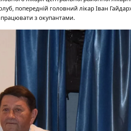
луб, попередній головний лікар Іван Гайдар
півпрацювати з окупантами.