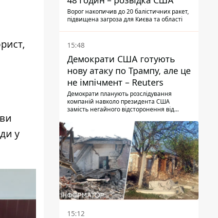
48 годин – розвідка США
Ворог накопичив до 20 балістичних ракет,
підвищена загроза для Києва та області
юрист,
15:48
Демократи США готують
нову атаку по Трампу, але це
не імпічмент – Reuters
Демократи планують розслідування
компаній навколо президента США
замість негайного відсторонення від
ови
посади.
ди у
15:12