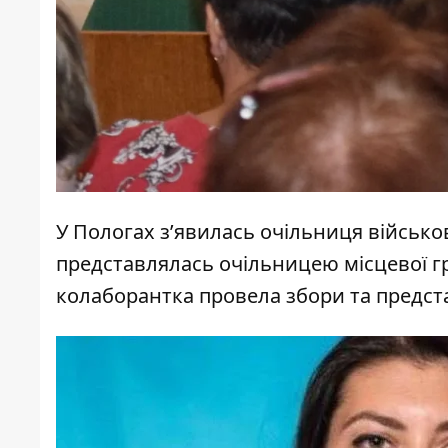
У Пологах з’явилась очільниця військо
представлялась очільницею місцевої г
колаборантка провела збори та предс