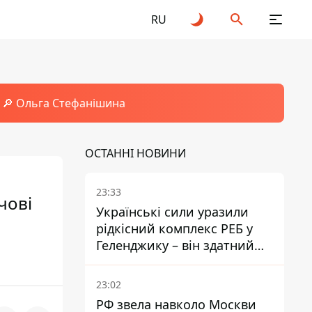
RU
🔎 Ольга Стефанішина
ОСТАННІ НОВИНИ
23:33
чові
Українські сили уразили
рідкісний комплекс РЕБ у
Геленджику – він здатний
глушити Starlink
23:02
РФ звела навколо Москви