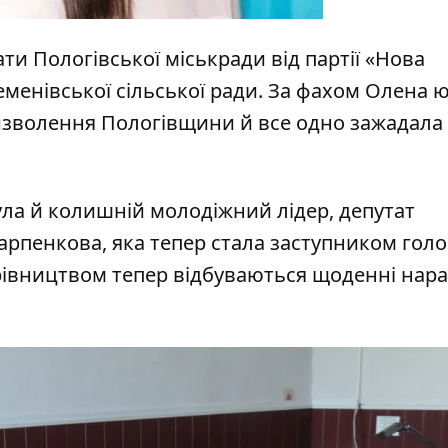
ти Пологівської міськради від партії «Нова
Семенівської сільської ради. За фахом Олена 
 визволення Пологівщини й все одно зажадала
ула й колишній молодіжний лідер, депутат
Карпенкова, яка тепер стала заступником гол
керівництвом тепер відбуваються щоденні нара