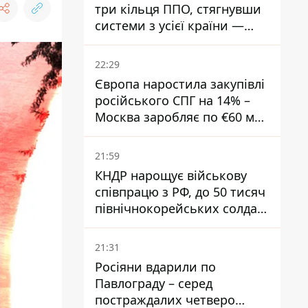
три кільця ППО, стягнувши
системи з усієї країни —
Зеленський
22:29
Європа наростила закупівлі
російського СПГ на 14% –
Москва заробляє по €60 млн
щодня
21:59
КНДР нарощує військову
співпрацю з РФ, до 50 тисяч
північнокорейських солдат
можуть прибути до Росії –
Зеленський
21:31
Росіяни вдарили по
Павлограду – серед
постраждалих четверо