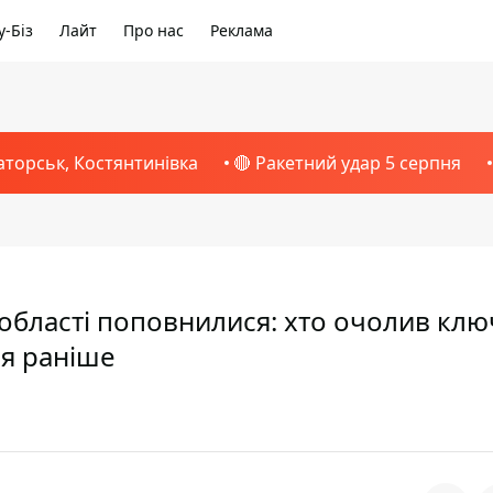
-Біз
Лайт
Про нас
Реклама
аторськ, Костянтинівка
🔴 Ракетний удар 5 серпня
 області поповнилися: хто очолив клю
ся раніше