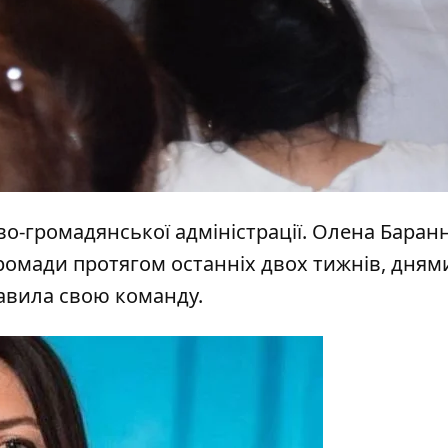
во-громадянської адміністрації. Олена Баран
ромади протягом останніх двох тижнів, дням
тавила свою команду.