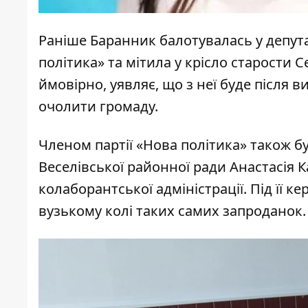
Раніше Баранник балотувалась у депута
політика» та мітила у крісло старости 
ймовірно, уявляє, що з неї буде після
очолити громаду.
Членом партії «Нова політика» також б
Веселівської районної ради Анастасія 
колаборантської адміністрації. Під її 
вузькому колі таких самих запроданок.