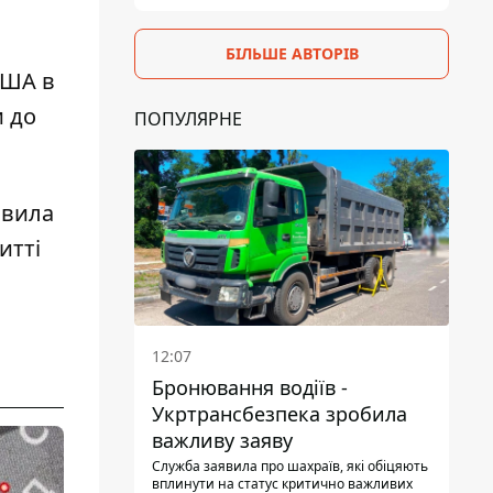
БІЛЬШЕ АВТОРІВ
США в
и до
ПОПУЛЯРНЕ
авила
итті
12:07
Бронювання водіїв -
Укртрансбезпека зробила
важливу заяву
Служба заявила про шахраїв, які обіцяють
вплинути на статус критично важливих