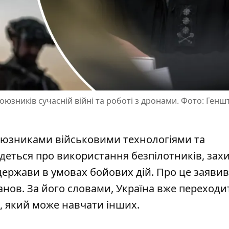
юзників сучасній війні та роботі з дронами. Фото: Генш
союзниками військовими технологіями та
деться про використання безпілотників, зах
держави в умовах бойових дій. Про це заявив
анов
. За його словами, Україна вже переходи
, який може навчати інших.