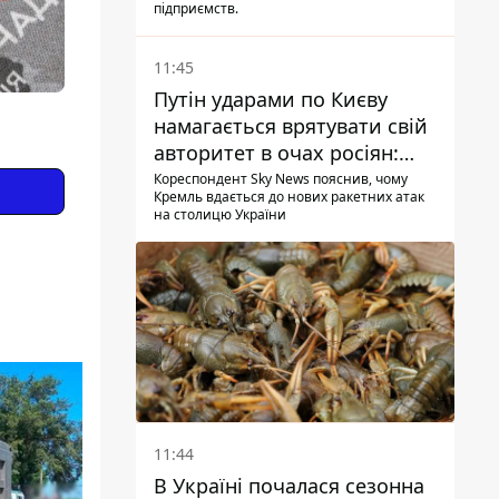
підприємств.
11:45
Путін ударами по Києву
намагається врятувати свій
авторитет в очах росіян:
диктатор перебуває під
Кореспондент Sky News пояснив, чому
Кремль вдається до нових ракетних атак
тиском - Sky News
на столицю України
11:44
В Україні почалася сезонна