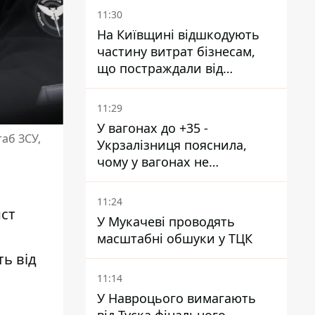
11:30
На Київщині відшкодують
частину витрат бізнесам,
що постраждали від
прильотів ракет
11:29
У вагонах до +35 -
таб ЗСУ,
Укрзалізниця пояснила,
чому у вагонах не
працюють кондиціонери під
час спеки
11:24
ист
У Мукачеві проводять
масштабні обшуки у ТЦК
ть від
11:14
У Навроцього вимагають