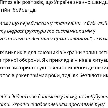
Times він
розповів
, що Україна значно швид
ійні бойові дії.
му що перебуваємо у стані війни. У будь-якій
хисту інфраструктури та системних змін у
 ми можемо поділитися цими знаннями", - сказа
их викликів для союзників України залишаєт
тряної оборони. Як приклад він навів ситуац
ракети використовують для знищення дешеви
апасів ракет займає роки, тоді як безпілотни
трібна додаткова допомога у тому, як побудува
ати. Україна із задоволенням простягне руку