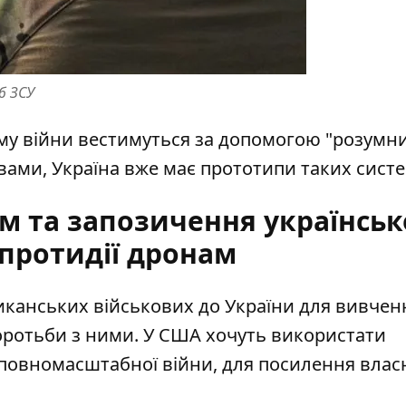
б ЗСУ
му війни вестимуться за допомогою "розумн
вами, Україна вже має прототипи таких систе
м та запозичення українськ
 протидії дронам
канських військових до України
для вивчен
боротьби з ними. У США хочуть використати
 повномасштабної війни, для посилення влас