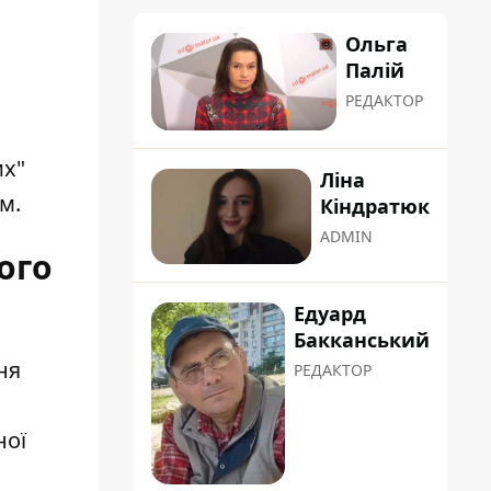
Ольга
Палій
РЕДАКТОР
их"
Ліна
м.
Кіндратюк
ADMIN
ого
Едуард
Бакканський
ня
РЕДАКТОР
ної