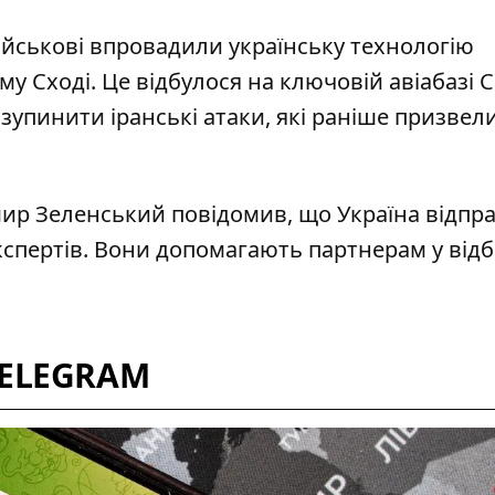
ійськові
впровадили українську технологію
у Сході. Це відбулося на ключовій авіабазі 
 зупинити іранські атаки, які раніше призвел
имир Зеленський повідомив, що
Україна відпр
кспертів
. Вони допомагають партнерам у відб
TELEGRAM