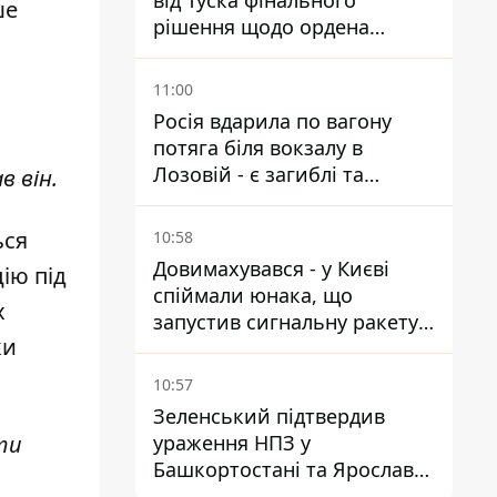
від Туска фінального
ше
рішення щодо ордена
Зеленського – знайдіть в
собі мужність
11:00
Росія вдарила по вагону
потяга біля вокзалу в
Лозовій - є загиблі та
в він.
поранені
ься
10:58
Довимахувався - у Києві
ію під
спіймали юнака, що
х
запустив сигнальну ракету,
ки
аби потішити дівчат
10:57
Зеленський підтвердив
ураження НПЗ у
ти
Башкортостані та Ярославлі
- відео