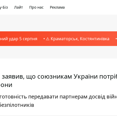
-Біз
Лайт
Про нас
Реклама
тний удар 5 серпня
⚠️ Краматорськ, Костянтинівка
 заявив, що союзникам України потрі
рони
готовність передавати партнерам досвід вій
 безпілотників