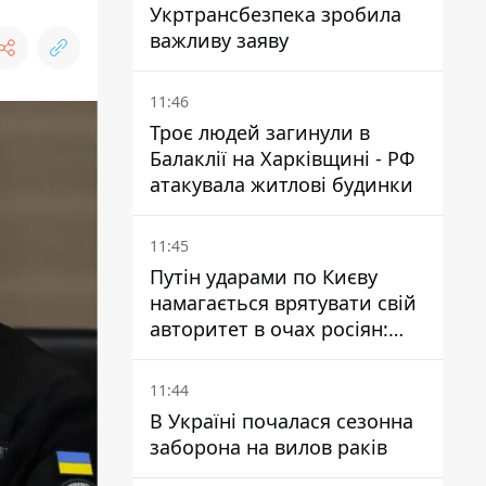
Укртрансбезпека зробила
важливу заяву
11:46
Троє людей загинули в
Балаклії на Харківщині - РФ
атакувала житлові будинки
11:45
Путін ударами по Києву
намагається врятувати свій
авторитет в очах росіян:
диктатор перебуває під
тиском - Sky News
11:44
В Україні почалася сезонна
заборона на вилов раків