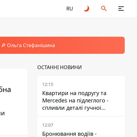
RU
🔎 Ольга Стефанішина
ОСТАННІ НОВИНИ
12:15
бна
Квартири на подругу та
Mercedes на підлеглого -
спливли деталі гучної
ни
справи НАБУ проти
Стефанішиної
12:07
Бронювання водіїв -