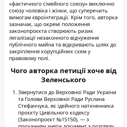
«фактичного сімейного союзу» виключно
союзу чоловіка і жінки, що суперечить
вимогам євроінтеграції. Крім того, авторка
зазначає, що окремі положення
законопроєкта створюють ризик
легалізації незаконного відчуження
публічного майна та відкривають шлях до
закріплення корупційних схем у
правовому полі.
Чого авторка петиції хоче від
Зеленського
Звернутися до Верховної Ради України
та Голови Верховної Ради Руслана
Стефанчука, як ідейного натхненника
проєкту Цивільного кодексу
(Законопроєкт №15150), — з
проханням зняти документ з розгляду.