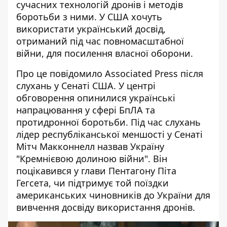
сучасних
технологій дронів і методів
боротьби з ними
. У США хочуть
використати український досвід,
отриманий під час повномасштабної
війни, для посилення власної оборони.
Про це
повідомило
Associated Press після
слухань у Сенаті США. У центрі
обговорення опинилися українські
напрацювання у сфері БпЛА та
протидронної боротьби. Під час слухань
лідер республіканської меншості у Сенаті
Мітч Макконнелл назвав Україну
"Кремнієвою долиною війни". Він
поцікавився у глави Пентагону Піта
Гегсета, чи підтримує той поїздки
американських чиновників до України для
вивчення досвіду використання дронів.