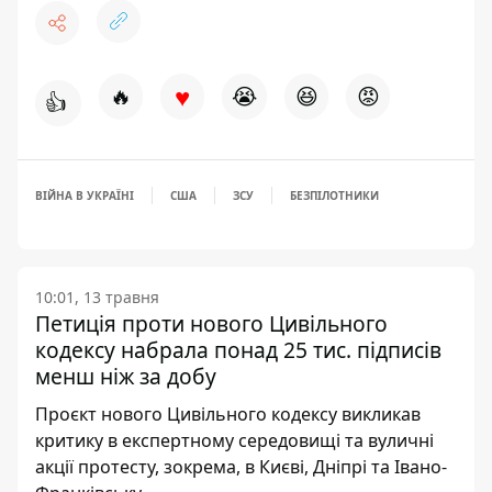
♥
🔥
😭
😆
😡
👍
ВІЙНА В УКРАЇНІ
США
ЗСУ
БЕЗПІЛОТНИКИ
10:01, 13 травня
Петиція проти нового Цивільного
кодексу набрала понад 25 тис. підписів
менш ніж за добу
Проєкт нового Цивільного кодексу викликав
критику в експертному середовищі та вуличні
акції протесту, зокрема, в Києві, Дніпрі та Івано-