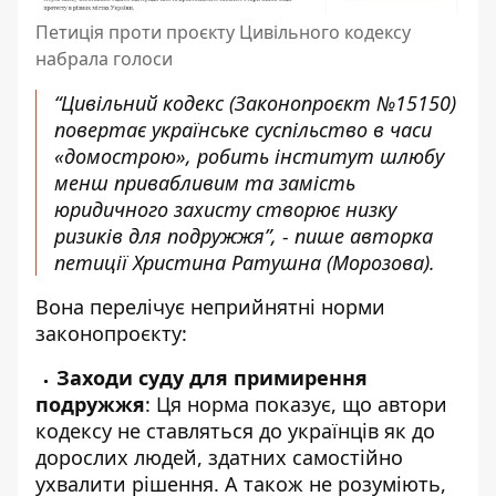
Петиція проти проєкту Цивільного кодексу
набрала голоси
“Цивільний кодекс (
Законопроєкт №15150
)
повертає українське суспільство в часи
«домострою», робить інститут шлюбу
менш привабливим та замість
юридичного захисту створює низку
ризиків для подружжя”, - пише
авторка
петиції
Христина Ратушна (Морозова).
Вона перелічує неприйнятні норми
законопроєкту:
Заходи суду для примирення
подружжя
: Ця норма показує, що автори
кодексу не ставляться до українців як до
дорослих людей, здатних самостійно
ухвалити рішення. А також не розуміють,