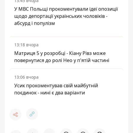
13:45 вчора
У МВС Польщі прокоментували ідеї опозиції
щодо депортації українських чоловіків -
абсурд і популізм
13:18 вчора
Матриця 5 у розробці - Кіану Рівз може
повернутися до ролі Нео у п'ятій частині
13:06 вчора
Усик прокоментував свій майбутній
поєдинок - нині є два варіанти