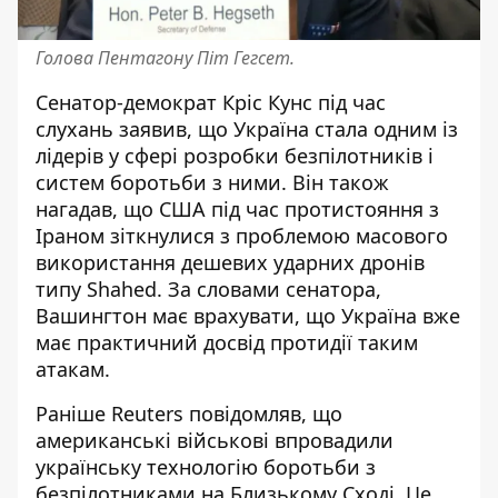
Голова Пентагону Піт Гегсет.
Сенатор-демократ Кріс Кунс під час
слухань заявив, що Україна стала одним із
лідерів у сфері розробки безпілотників і
систем боротьби з ними. Він також
нагадав, що США під час протистояння з
Іраном зіткнулися з проблемою масового
використання дешевих ударних дронів
типу Shahed. За словами сенатора,
Вашингтон має врахувати, що Україна вже
має практичний досвід протидії таким
атакам.
Раніше Reuters повідомляв, що
американські військові
впровадили
українську технологію боротьби
з
безпілотниками на Близькому Сході. Це