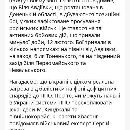
(ISW) у своєму звіті 13 лютого повідомив,
що Біля Авдіївки, що розташована в
Донецькій області,
відбуваються позиційні
бої
, у яких зафіксоване просування
російських військ. Це сталося на тлі
активних бойових дій, що тривали
минулої доби, 12 лютого. Бої тривали в
кількох напрямках: на північ від Авдіївки,
на заході біля Тоненького, та на південний
захід біля Первомайського та
Невельського.
Нагадаємо, що в країні є цілком реальна
загроза від балістики на фоні дефіцитних
снарядів до ППО. Про те, чи можуть наявні
в України системи ППО перехоплювати
Іскандери-М, Кинджали та
північнокорейські ракети Хвасонг -
повідомляв військовий експерт Сергій