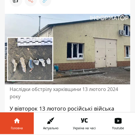
👍
Наслідки обстрілу харківщини 13 лютого 2024
року
У вівторок 13 лютого
російські війська
атакували
Харківщину. Близько 7:30
години вони обстріляли з артилерії ферму
Головна
Актуально
Україна на часі
Youtube
у селі Курилівка Купʼянського району, а об