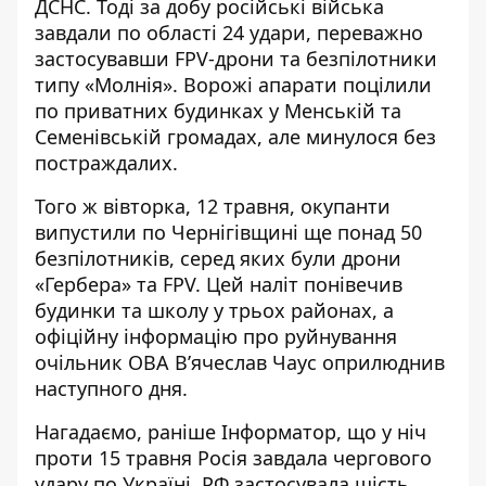
ДСНС. Тоді за добу
російські війська
завдали по області 24 удари
, переважно
застосувавши FPV-дрони та безпілотники
типу «Молнія». Ворожі апарати поцілили
по приватних будинках у Менській та
Семенівській громадах, але минулося без
постраждалих.
Того ж вівторка, 12 травня, окупанти
випустили по Чернігівщині ще понад 50
безпілотників
, серед яких були дрони
«Гербера» та FPV. Цей наліт понівечив
будинки та школу у трьох районах, а
офіційну інформацію про руйнування
очільник ОВА В’ячеслав Чаус оприлюднив
наступного дня.
Нагадаємо, раніше Інформатор, що у ніч
проти 15 травня Росія завдала чергового
удару по Україні. РФ
застосувала шість