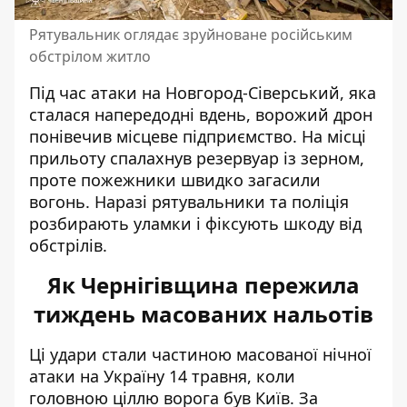
Рятувальник оглядає зруйноване російським
обстрілом житло
Під час атаки на Новгород-Сіверський, яка
сталася напередодні вдень, ворожий дрон
понівечив місцеве підприємство. На місці
прильоту спалахнув резервуар із зерном,
проте пожежники швидко загасили
вогонь. Наразі рятувальники та поліція
розбирають уламки і фіксують шкоду від
обстрілів.
Як Чернігівщина пережила
тиждень масованих нальотів
Ці удари стали частиною масованої нічної
атаки на Україну 14 травня, коли
головною ціллю ворога був Київ. За