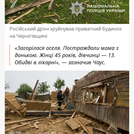
Російський дрон зруйнував приватний будинок
на Чернігівщині
«Загорілася оселя. Постраждали мама з
донькою. Жінці 45 років, дівчинці — 13.
Обидві в лікарні», — зазначив Чаус.