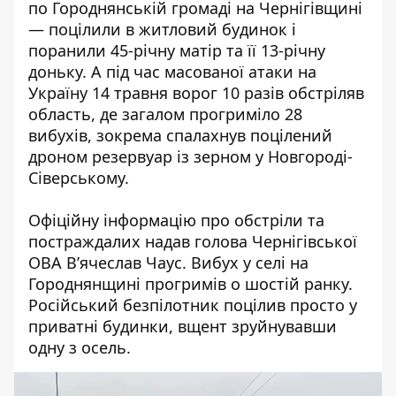
по Городнянській громаді на Чернігівщині
— поцілили в житловий будинок і
поранили 45-річну матір та її 13-річну
доньку. А під час
масованої атаки на
Україну 14 травня
ворог 10 разів обстріляв
область, де загалом прогриміло 28
вибухів, зокрема спалахнув поцілений
дроном резервуар із зерном у Новгороді-
Сіверському.
Офіційну інформацію про обстріли та
постраждалих надав
голова Чернігівської
ОВА В’ячеслав Чаус
. Вибух у селі на
Городнянщині прогримів о шостій ранку.
Російський безпілотник поцілив просто у
приватні будинки, вщент зруйнувавши
одну з осель.