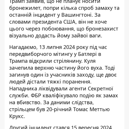
Трамп заявив, що
не планує носити
бронежилет
, попри кілька спроб замаху та
останній інцидент у Вашингтоні. За
словами президента США, він не хоче
цього через побоювання, що бронезахист
візуально додасть йому зайвої ваги.
Нагадаємо, 13 липня 2024 року під час
передвиборчого мітингу у Батлері в
Трампа відкрили стрілянину. Куля
зачепила верхню частину його вуха
. Тоді
загинув один із учасників заходу, ще двоє
людей дістали тяжкі поранення.
Нападника ліквідували агенти Секретної
служби. ФБР кваліфікувало подію як замах
на вбивство. За даними слідства,
стрільцем був
20-річний Томас Меттью
Крукс
.
Другий інцидент стався 15 вересня 2024