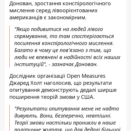
Донован, зростання конспірологічного
мислення серед лівоорієнтованих
американців є закономірним.
"Якщо подивитися на людей лівого
спрямування, то там спостерігається
посилення конспірологічного мислення.
Багато в чому це пов'язано з тим, що
люди не впевнені в надійності всіх наших
інституцій", - зазначає Донован.
Дослідник організації Open Measures
Джаред Холт наголосив, що результати
опитування демонструють дедалі ширше
поширення теорій змови у США.
"Результати опитування мене не надто
дивують. Вони, безперечно, невтішні.
Теорії змови настільки проникли в наше
політичне життя, що для дедалі більшої