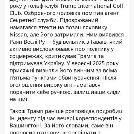
року
у гольф-клубі Trump International Golf
Club
. Озброєного чоловіка помітив агент
Секретної служби. Підозрюваний
намагався втекти на позашляховику
Nissan, але його затримали. Ним виявився
Раян Веслі Рут - будівельник з Гаваїв, який
активно висловлювався про політику у
соцмережах, критикував Трампа та
підтримував Україну. У вересні 2025 року
присяжні визнали його винним за всіма
п'ятьма пунктами обвинувачення. Після
оголошення вироку він намагався
поранити себе ручкою, залишивши сліди
на шиї.
Також Трамп раніше розповідав подробиці
інциденту
під час вечері кореспондентів у
Вашингтоні
. За його словами, саме він
попросив охорону не поспішати з