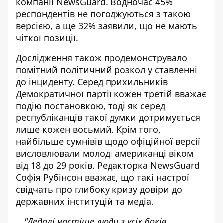
компанії NewsGuard. Водночас 45%
респондентів не погоджуються з такою
версією, а ще 32% заявили, що
не мають
чіткої позиції
.
Дослідження також продемонструвало
помітний політичний розкол у ставленні
до інциденту. Серед прихильників
Демократичної партії кожен третій вважає
подію постановкою, тоді як серед
республіканців такої думки дотримується
лише кожен восьмий. Крім того,
найбільше сумнівів щодо офіційної версії
висловлювали молоді американці віком
від 18 до 29 років. Редакторка NewsGuard
Софія Рубінсон вважає, що такі настрої
свідчать про глибоку кризу довіри до
державних інституцій та медіа.
"Дедалі частіше люди з усіх боків