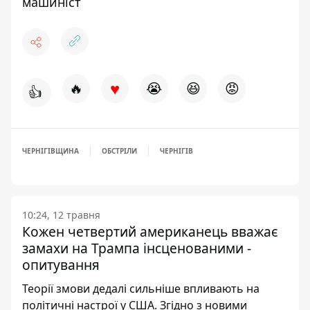
машиніст
♥
🔥
😭
😆
😡
👍
ЧЕРНІГІВЩИНА
ОБСТРІЛИ
ЧЕРНІГІВ
10:24, 12 травня
Кожен четвертий американець вважає
замахи на Трампа інсценованими -
опитування
Теорії змови дедалі сильніше впливають на
політичні настрої у США. Згідно з новими