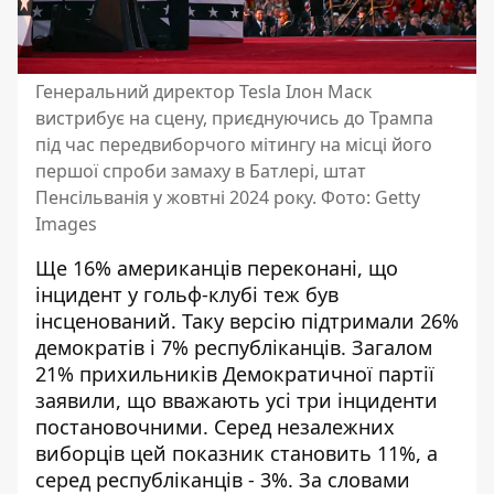
Генеральний директор Tesla Ілон Маск
вистрибує на сцену, приєднуючись до Трампа
під час передвиборчого мітингу на місці його
першої спроби замаху в Батлері, штат
Пенсільванія у жовтні 2024 року. Фото: Getty
Images
Ще 16% американців переконані, що
інцидент у гольф-клубі теж був
інсценований. Таку версію підтримали 26%
демократів і 7% республіканців. Загалом
21% прихильників Демократичної партії
заявили, що вважають усі три інциденти
постановочними. Серед незалежних
виборців цей показник становить 11%, а
серед республіканців - 3%. За словами