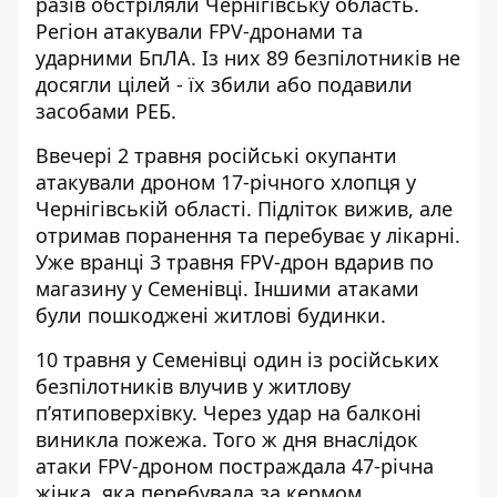
разів обстріляли Чернігівську область.
Регіон атакували FPV-дронами та
ударними БпЛА. Із них 89 безпілотників не
досягли цілей - їх збили або подавили
засобами РЕБ.
Ввечері 2 травня російські
окупанти
атакували дроном 17-річного хлопця
у
Чернігівській області. Підліток вижив, але
отримав поранення та перебуває у лікарні.
Уже вранці 3 травня FPV-дрон вдарив по
магазину у Семенівці. Іншими атаками
були пошкоджені житлові будинки.
10 травня у Семенівці один із російських
безпілотників
влучив у житлову
п’ятиповерхівку
. Через удар на балконі
виникла пожежа. Того ж дня внаслідок
атаки FPV-дроном постраждала 47-річна
жінка, яка перебувала за кермом