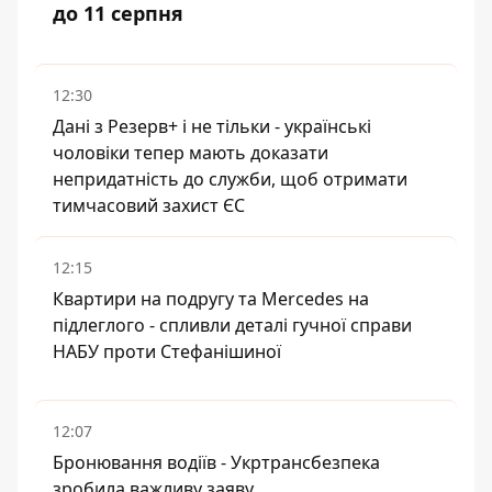
до 11 серпня
12:30
Дані з Резерв+ і не тільки - українські
чоловіки тепер мають доказати
непридатність до служби, щоб отримати
тимчасовий захист ЄС
12:15
Квартири на подругу та Mercedes на
підлеглого - спливли деталі гучної справи
НАБУ проти Стефанішиної
12:07
Бронювання водіїв - Укртрансбезпека
зробила важливу заяву