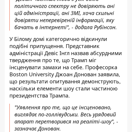
політичного спектру не довіряють ані
цій адміністрації, ані ЗМІ, хоча схильні
довіряти неперевіреній інформації, яку
бачать в інтернеті", - додала Рубінсон.
У Білому домі категорично відкинули
подібні припущення. Представник
адміністрації Девіс Інгл назвав абсурдними
твердження про те, що Трамп міг
інсценувати замахи на себе. Професорка
Boston University Джоан Донован заявила,
що результати опитування демонструють,
наскільки елементи шоу стали частиною
президентства Трампа.
"Уявлення про те, що це інсценовано,
виглядає по-голлівудськи. Весь урядовий
апарат перетворився на реаліті-шоу", -
зазначає Донован.