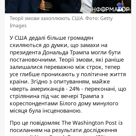
Теорії змови захоплюють США. Фото: Getty
Images
У США дедалі більше громадян
схиляються до думки, що замахи на
президента Дональда Трампа могли бути
постановочними. Теорії змови, які раніше
залишалися переважно між строк, тепер
усе глибше проникають у політичне життя
країни. Згідно з опитуванням, майже
чверть американців - 24% - переконані, що
стрілянина під час
вечері Трампа з
кореспондентами Білого дому
минулого
місяця була інсценованою.
Про це повідомляє The Washington Post із
посиланням на результати дослідження