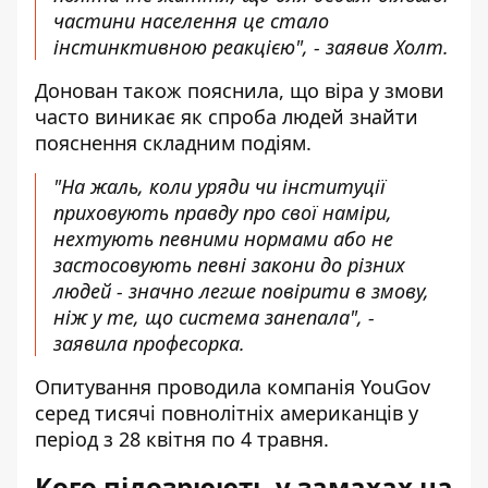
частини населення це стало
інстинктивною реакцією", - заявив Холт.
Донован також пояснила, що віра у змови
часто виникає як спроба людей знайти
пояснення складним подіям.
"На жаль, коли уряди чи інституції
приховують правду про свої наміри,
нехтують певними нормами або не
застосовують певні закони до різних
людей - значно легше повірити в змову,
ніж у те, що система занепала", -
заявила професорка.
Опитування проводила компанія YouGov
серед тисячі повнолітніх американців у
період з 28 квітня по 4 травня.
Кого підозрюють у замахах на