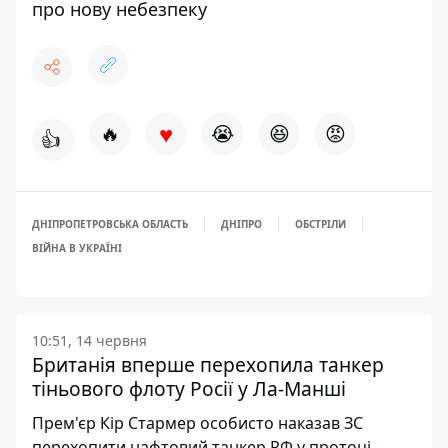
про нову небезпеку
♥
🔥
😭
😆
😡
👍
ДНІПРОПЕТРОВСЬКА ОБЛАСТЬ
ДНІПРО
ОБСТРІЛИ
ВІЙНА В УКРАЇНІ
10:51, 14 червня
Британія вперше перехопила танкер
тіньового флоту Росії у Ла-Манші
Прем'єр Кір Стармер особисто наказав ЗС
перехопити нафтовий танкер РФ у протоці -