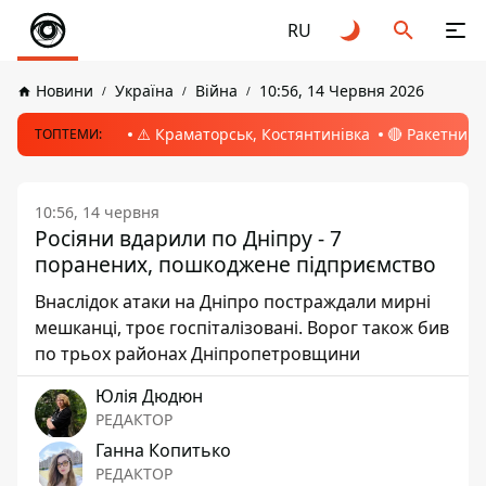
RU
Новини
Україна
Війна
10:56, 14 Червня 2026
⚠️ Краматорськ, Костянтинівка
🔴 Ракетний 
ТОПТЕМИ:
10:56, 14 червня
Росіяни вдарили по Дніпру - 7
поранених, пошкоджене підприємство
Внаслідок атаки на Дніпро постраждали мирні
мешканці, троє госпіталізовані. Ворог також бив
по трьох районах Дніпропетровщини
Юлія Дюдюн
РЕДАКТОР
Ганна Копитько
РЕДАКТОР