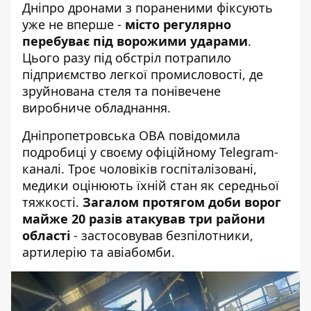
Дніпро дронами
з пораненими фіксують
уже не вперше -
місто регулярно
перебуває під ворожими ударами
.
Цього разу під обстріл потрапило
підприємство легкої промисловості, де
зруйнована стеля та понівечене
виробниче обладнання.
Дніпропетровська ОВА
повідомила
подробиці у своєму офіційному Telegram-
каналі. Троє чоловіків госпіталізовані,
медики оцінюють їхній стан як середньої
тяжкості.
Загалом протягом доби ворог
майже 20 разів атакував три райони
області
- застосовував безпілотники,
артилерію та авіабомби.