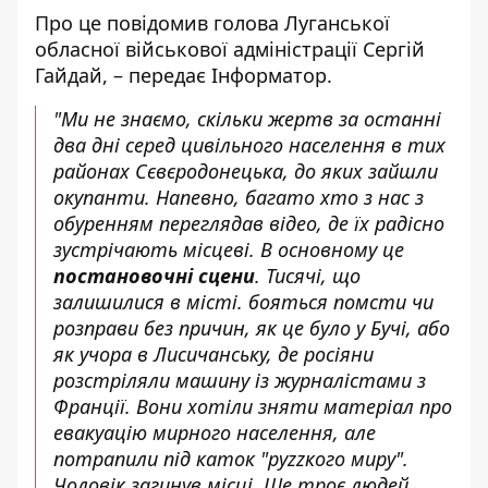
Про це
повідомив
голова Луганської
обласної військової адміністрації Сергій
Гайдай, – передає
Інформатор
.
"Ми не знаємо, скільки жертв за останні
два дні серед цивільного населення в тих
районах Сєвєродонецька, до яких зайшли
окупанти. Напевно, багато хто з нас з
обуренням переглядав відео, де їх радісно
зустрічають місцеві. В основному це
постановочні сцени
. Тисячі, що
залишилися в місті. бояться помсти чи
розправи без причин, як це було у Бучі, або
як учора в Лисичанську, де росіяни
розстріляли машину із журналістами
з
Франції. Вони хотіли зняти матеріал про
евакуацію мирного населення, але
потрапили під каток "руzzкого миру".
Чоловік загинув місці. Ще троє людей,