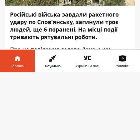
Російські війська завдали ракетного
удару по Слов'янську, загинули троє
людей, ще 6 поранені. На місці події
тривають рятувальні роботи.
Про це
повідомив
голова Донецької
обласної військової адміністрації Павло
Кириленко, передає
Інформатор
.
Головна
Актуально
Україна на часі
Youtube
"Щонайменше троє людей загинули,
Інформатор у
Завантажити
шестеро поранені внаслідок ракетного
телефоні
👉
удару, завданого росіянами вночі по
Слов'янську. Постраждала школа і не
менше 7 багатоповерхівок", - заявив
Кириленко.
Наразі проводяться рятувальні роботи.
Про точну кількість жертв та