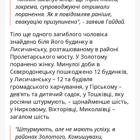
зокрема, супроводжуючі отримали
поранення. Як я повідомляв раніше,
евакуацію призупинено", - заявив Гайдай.
Тіло ще одного загиблого чоловіка
знайдено біля його будинку в
Лисичанську, розташованому в районі
Пролетарського мосту. У Золотому
поранено жінку. Минулої доби в
Сєвєродонецьку пошкоджено 12 будинків,
у Лисичанську – 12 та будівля
громадського харчування, у Гірському –
дев'ять та дитячий садок, у Тошківці, яку
росіяни штурмують, – щонайменше шість,
у Нирковому, Вікторівці, Миколаївці –
загалом шість
“Штурмують, але не мають успіху, в
районах Золотого, Комишувахи,