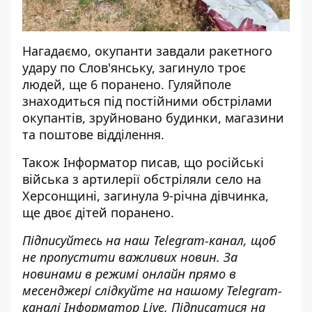
Нагадаємо, окупанти
завдали ракетного
удару по Слов'янську
, загинуло троє
людей, ще 6 поранено. Гуляйполе
знаходиться під постійними обстрілами
окупантів
, зруйновано будинки, магазини
та поштове відділення.
Також
Інформатор
писав, що російські
війська
з артилерії обстріляли село на
Херсонщині
, загинула 9-річна дівчинка,
ще двоє дітей поранено.
Підписуйтесь на наш
Telegram-канал
, щоб
не пропустити важливих новин. За
новинами в режимі онлайн прямо в
месенджері слідкуйте на нашому Telegram-
каналі
Інформатор Live
. Підписатися на