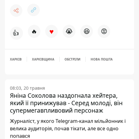
♥
🔥
😭
😆
😡
👍
ХАРКІВ
ХАРКІВЩИНА
ОБСТРІЛИ
НОВА ПОШТА
08:03, 20 травня
Яніна Соколова наздогнала хейтера,
який її принижував - Серед молоді, він
супермегавпливовий персонаж
Журналіст, у якого Telegram-канал мільйонник і
велика аудиторія, почав тікати, але все одно
попався