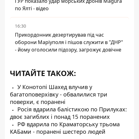
ГУР показало удар морських дронів Magura
по Ялті - відео
16:30
Прикордонник дезертирував під час
оборони Маріуполя і пішов служити в "ДНР"
- йому оголосили підозру, загрожує довічне
ЧИТАЙТЕ ТАКОЖ:
У Конотопі Шахед влучив у
багатоповерхівку - обвалилися три
поверхи, є поранені
Росія вдарила балістикою по Прилуках:
двоє загиблих і понад 15 поранених
РФ вдарила по Краматорську трьома
КАБами - поранені шестеро людей