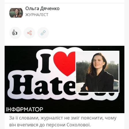
Ольга Дяченко
ЖУРНАЛІСТ
👍
За її словами, журналіст не зміг пояснити, чому
він вчепився до персони Соколової.