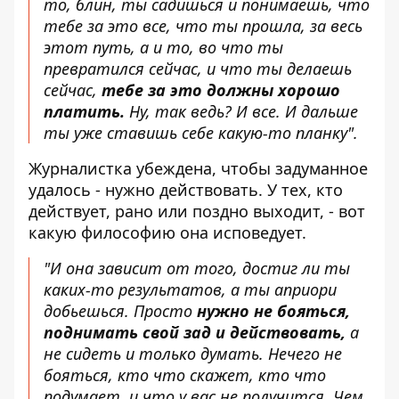
то, блин, ты садишься и понимаешь, что
тебе за это все, что ты прошла, за весь
этот путь, а и то, во что ты
превратился сейчас, и что ты делаешь
сейчас,
тебе за это должны хорошо
платить.
Ну, так ведь? И все. И дальше
ты уже ставишь себе какую-то планку".
Журналистка убеждена, чтобы задуманное
удалось - нужно действовать. У тех, кто
действует, рано или поздно выходит, - вот
какую философию она исповедует.
"И она зависит от того, достиг ли ты
каких-то результатов, а ты априори
добьешься. Просто
нужно не бояться,
поднимать свой зад и действовать,
а
не сидеть и только думать. Нечего не
бояться, кто что скажет, кто что
подумает, и что у вас не получится. Чем