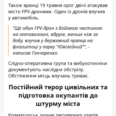
Також вранці 19 травня орог двічі атакував
місто FPV-дронами. Один із дронів влучив
у автомобіль.
"Ще один FPV-дрон з бойовою частиною
на оптоволокні, вдруге, менше ніж за
добу, влучив у державний прапор на
флагштоці у парку "Ювілейний"", -
написав Гончаренко.
Слідчо-оперативна група та вибухотехніки
документують наслідки обстрілу.
Обстеження місць влучань триває.
Постійний терор цивільних та
підготовка окупантів до
штурму міста
Краматорськ зазнає регулярних ударів