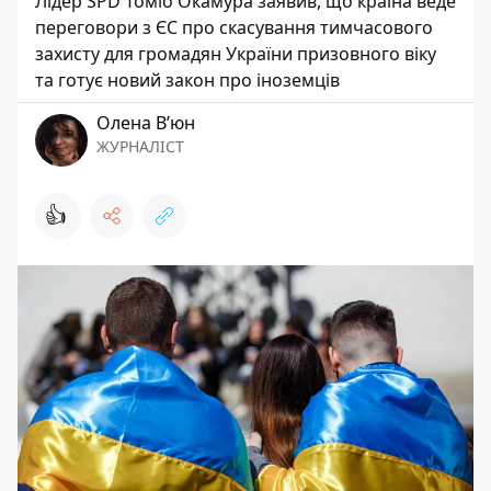
Лідер SPD Томіо Окамура заявив, що країна веде
переговори з ЄС про скасування тимчасового
захисту для громадян України призовного віку
та готує новий закон про іноземців
Олена Вʼюн
ЖУРНАЛІСТ
👍