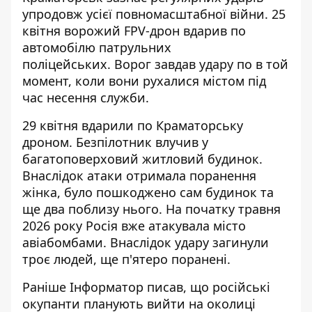
упродовж усієї повномасштабної війни. 25
квітня ворожий
FPV-дрон вдарив по
автомобілю
патрульних
поліцейських. Ворог завдав удару по в той
момент, коли вони рухалися містом під
час несення служби.
29 квітня
вдарили по Краматорську
дроном
. Безпілотник влучив у
багатоповерховий житловий будинок.
Внаслідок атаки отримала поранення
жінка, було пошкоджено сам будинок та
ще два поблизу нього. На початку травня
2026 року
Росія вже атакувала місто
авіабомбами
. Внаслідок удару загинули
троє людей, ще п'ятеро поранені.
Раніше Інформатор писав, що російські
окупанти планують
вийти на околиці