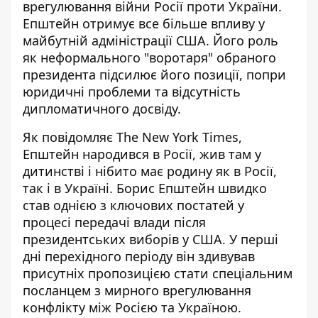
врегулювання війни Росії проти України
.
Епштейн отримує все більше впливу у
майбутній адміністрації США. Його роль
як неформального "воротаря" обраного
президента підсилює його позиції, попри
юридичні проблеми та відсутність
дипломатичного досвіду.
Як повідомляє The New York Times,
Епштейн народився в Росії, жив там у
дитинстві і
нібито має родину як в Росії,
так і в Україні
. Борис Епштейн швидко
став однією з ключових постатей у
процесі передачі влади після
президентських виборів у США. У перші
дні перехідного періоду він здивував
присутніх пропозицією стати спеціальним
посланцем з мирного врегулювання
конфлікту між Росією та Україною.