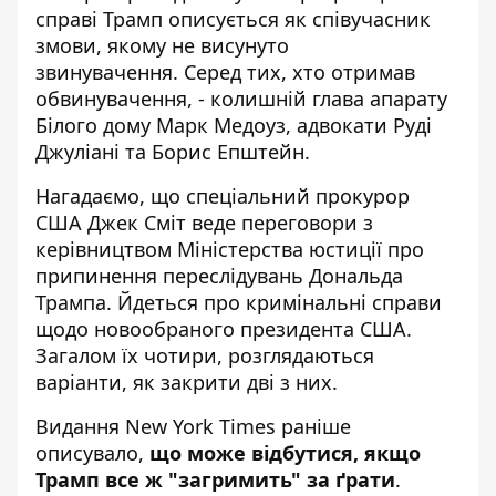
справі Трамп описується як співучасник
змови, якому не висунуто
звинувачення. Серед тих, хто отримав
обвинувачення, - колишній глава апарату
Білого дому Марк Медоуз,
адвокати Руді
Джуліані та Борис Епштейн
.
Нагадаємо, що спеціальний прокурор
США Джек Сміт веде переговори з
керівництвом Міністерства юстиції про
припинення
переслідувань Дональда
Трампа
. Йдеться про кримінальні справи
щодо новообраного президента США.
Загалом їх чотири, розглядаються
варіанти, як
закрити дві з них
.
Видання New York Times раніше
описувало,
що може відбутися, якщо
Трамп все ж "загримить" за ґрати
.