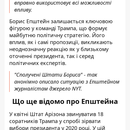
вправно використовує всі можливості
впливу.
Борис Епштейн залишається ключовою
фігурою у команді Трампа, що формує
майбутню політичну стратегію. Його
вплив, як і самі пропозиції, викликають
неоднозначну реакцію як у близькому
оточенні президента, так і серед
політичних експертів.
"Сполучені Штати Бориса" - так
анонімно описало ситуацію з Епштейном
журналістам джерело NYT.
Що ще відомо про Епштейна
У квітні Штат Арізона звинуватив 18
соратників Трампа у спробі зірвати
вибори президента у 2020 році. У цій