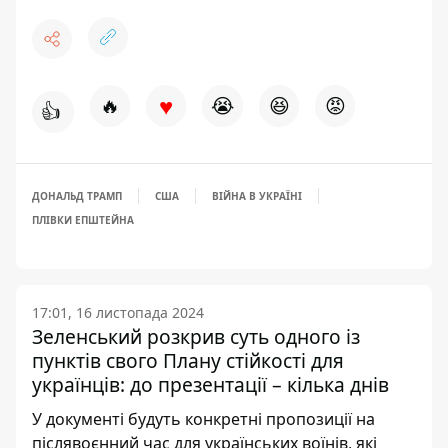
♥
🔥
😭
😆
😡
👍
ДОНАЛЬД ТРАМП
США
ВІЙНА В УКРАЇНІ
ПЛІВКИ ЕПШТЕЙНА
17:01, 16 листопада 2024
Зеленський розкрив суть одного із
пунктів свого Плану стійкості для
українців: до презентації – кілька днів
У документі будуть конкретні пропозиції на
післявоєнний час для українських воїнів, які