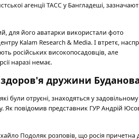
тської агенції ТАСС у Бангладеші, зазначаю
вий, для його аватарки використали фото
тру Kalam Research & Media. І втретє, наспра
юють російських високопосадовців, але
сії наразі немає.
 здоров'я дружини Буданов
які були отруєні
, знаходяться у задовільному 
ту. Як повідомив представник ГУР Андрій Юсо
хайло Подоляк розповів, що росія причетна 