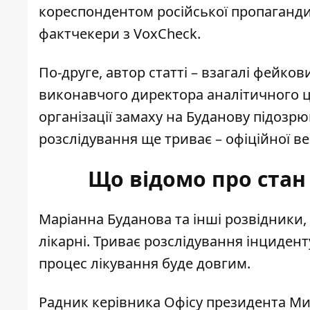
кореспондентом російської пропагандис
фактчекери з VoxCheck.
По-друге, автор статті – взагалі фейко
виконавчого директора аналітичного цен
організації замаху на Буданову підозр
розслідування ще триває – офіційної вер
Що відомо про стан
Маріанна Буданова та інші розвідники,
лікарні. Триває розслідування інциден
процес лікування буде довгим.
Радник керівника Офісу президента Ми