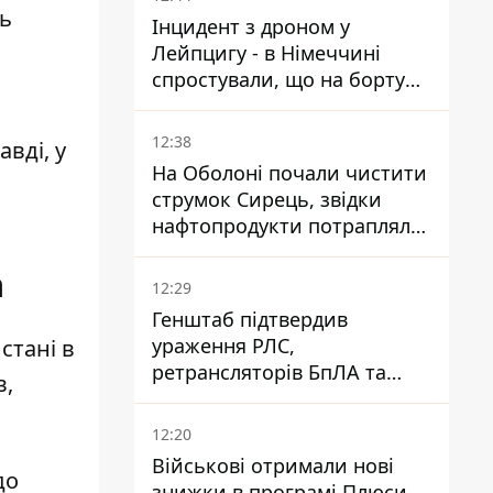
ть
Інцидент з дроном у
Лейпцигу - в Німеччині
спростували, що на борту
українського літака були
зброя та боєприпаси
12:38
вді, у
На Оболоні почали чистити
струмок Сирець, звідки
нафтопродукти потрапляли
до озер
а
12:29
Генштаб підтвердив
ураження РЛС,
стані в
ретрансляторів БпЛА та
в,
інших військових об'єктів
РФ у Криму й на півдні
12:20
Військові отримали нові
до
знижки в програмі Плюси