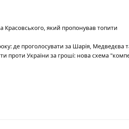
на Красовського, який пропонував топити
оку: де проголосувати за Шарія, Медведєва 
 проти України за гроші: нова схема "компе