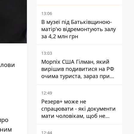
військовий
13:06
В музеї під Батьківщиною-
матір'ю відремонтують залу
за 4,2 млн грн
13:03
Морпіх США Гілман, який
олови
вирішив подивитися на РФ
очима туриста, зараз при
смерті у вʼязниці, де його
катували та робили інʼєкції
12:49
Резерв+ може не
спрацювати - які документи
мати чоловікам, щоб не
про
потрапити до ТЦК
вним
12:44