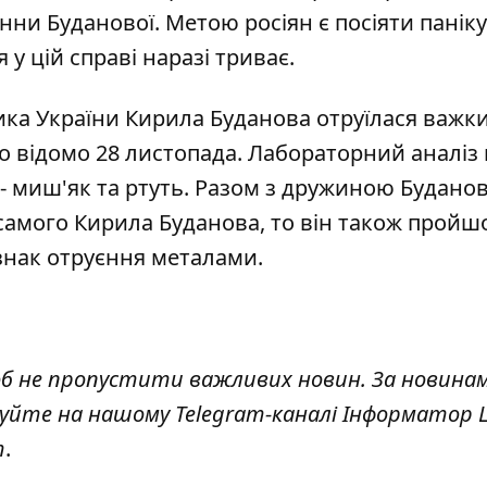
нни Буданової. Метою росіян є
посіяти панік
я у цій справі наразі триває.
ика України Кирила Буданова отруїлася важк
ло відомо 28 листопада. Лабораторний аналіз
 - миш'як та ртуть. Разом з дружиною Будано
 самого Кирила Буданова, то він також пройш
знак отруєння металами.
об не пропустити важливих новин. За новина
куйте на нашому Telegram-каналі
Інформатор L
т
.