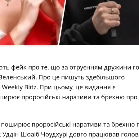
ють фейк про те, що
за отруєнням дружини г
 Зеленський
. Про це пишуть здебільшого
Weekly Blitz. При цьому, це видання є
ширює проросійські наративи та брехню про
tz поширює
проросійські наративи та брехню 
х Уддін Шоаіб Чоудхурі довго працював голо