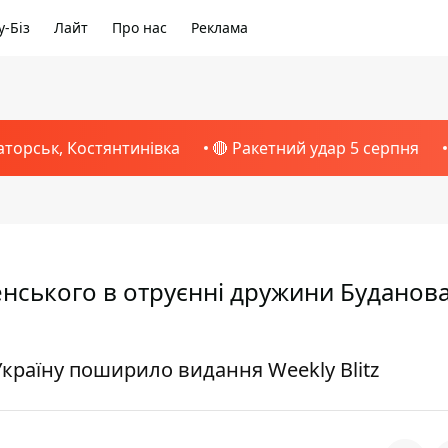
-Біз
Лайт
Про нас
Реклама
аторськ, Костянтинівка
🔴 Ракетний удар 5 серпня
нського в отруєнні дружини Буданова
країну поширило видання Weekly Blitz