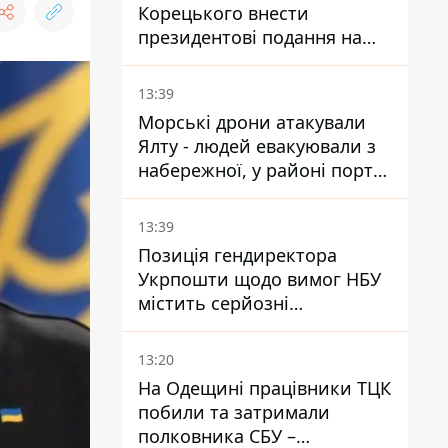
Корецького внести
президентові подання на
звільнення володаря
Троєщини Бахматова
13:39
Морські дрони атакували
Ялту - людей евакуювали з
набережної, у районі порту
повідомляють про пожежу
13:39
Позиція гендиректора
Укрпошти щодо вимог НБУ
містить серйозні
нестиковки – депутатка
Ольга Василевська-Смаглюк
13:20
На Одещині працівники ТЦК
побили та затримали
полковника СБУ –