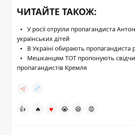
ЧИТАЙТЕ ТАКОЖ:
У росії отруїли пропагандиста Анто
українських дітей
В Україні обирають пропагандиста р
Мешканцям ТОТ пропонують свідчити
пропагандистів Кремля
♥
👍
🔥
😭
😆
😡