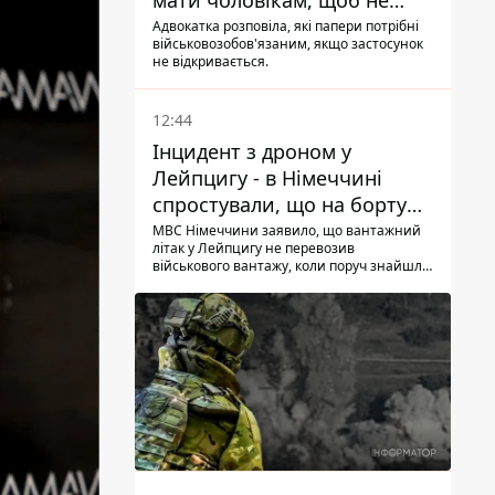
мати чоловікам, щоб не
потрапити до ТЦК
Адвокатка розповіла, які папери потрібні
військовозобов'язаним, якщо застосунок
не відкривається.
12:44
Інцидент з дроном у
Лейпцигу - в Німеччині
спростували, що на борту
українського літака були
МВС Німеччини заявило, що вантажний
літак у Лейпцигу не перевозив
зброя та боєприпаси
військового вантажу, коли поруч знайшли
безпілотник