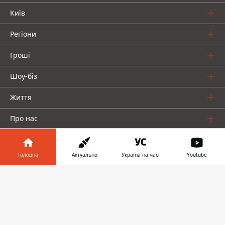
Київ
Регіони
Гроші
Шоу-біз
Життя
Про нас
Головна
Актуально
Україна на часі
Youtube
Інформатор у
Завантажити
телефоні
👉
Інформатор проекти
Столиця
Ваші фінанси
Авто
Geek