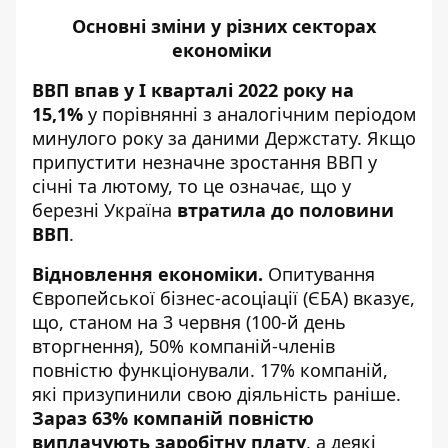
Основні зміни у різних секторах
економіки
ВВП впав у І кварталі 2022 року на
15,1%
у порівнянні з аналогічним періодом
минулого року за даними Держстату. Якщо
припустити незначне зростання ВВП у
січні та лютому, то це означає, що у
березні Україна
втратила до половини
ВВП
.
Відновлення економіки.
Опитування
Європейської бізнес-асоціації (ЄБА) вказує,
що, станом на 3 червня (100-й день
вторгнення), 50% компаній-членів
повністю функціонували. 17% компаній,
які призупинили свою діяльність раніше.
Зараз 63% компаній повністю
виплачують заробітну плату
, а деякі