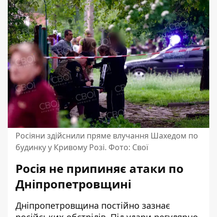
Росіяни здійснили пряме влучання Шахедом по
будинку у Кривому Розі. Фото: Свої
Росія не припиняє атаки по
Дніпропетровщині
Дніпропетровщина постійно зазнає
російських обстрілів. Під удари регулярно