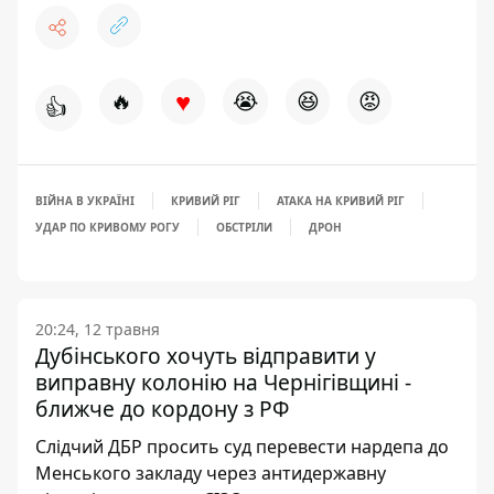
♥
🔥
😭
😆
😡
👍
ВІЙНА В УКРАЇНІ
КРИВИЙ РІГ
АТАКА НА КРИВИЙ РІГ
УДАР ПО КРИВОМУ РОГУ
ОБСТРІЛИ
ДРОН
20:24, 12 травня
Дубінського хочуть відправити у
виправну колонію на Чернігівщині -
ближче до кордону з РФ
Слідчий ДБР просить суд перевести нардепа до
Менського закладу через антидержавну