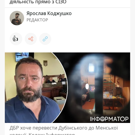
діяльність прямо з СІЗО
Ярослав Коджушко
РЕДАКТОР
👍
ДБР хоче перевести Дубінського до Менської
колонії. Колаж: Інформатор