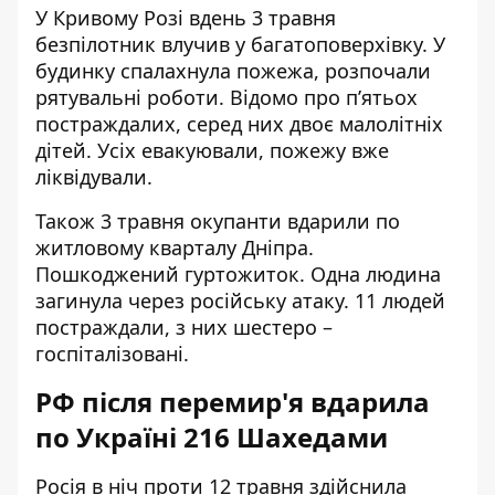
У Кривому Розі вдень 3 травня
безпілотник влучив у багатоповерхівку
. У
будинку спалахнула пожежа, розпочали
рятувальні роботи. Відомо про п’ятьох
постраждалих, серед них двоє малолітніх
дітей. Усіх евакуювали, пожежу вже
ліквідували.
Також 3 травня окупанти
вдарили
по
житловому кварталу Дніпра.
Пошкоджений гуртожиток. Одна людина
загинула через російську атаку. 11 людей
постраждали, з них шестеро –
госпіталізовані.
РФ після перемир'я вдарила
по Україні 216 Шахедами
Росія в ніч проти 12 травня
здійснила