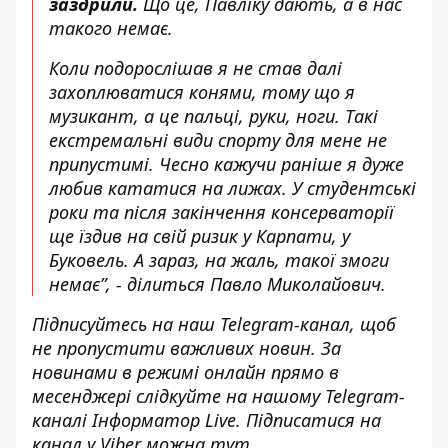
заздрили.
Що це, Павліку дають, а в нас
такого немає.
Коли подорослішав я не став далі
захоплюватися конями, тому що я
музикант, а це пальці, руки, ноги. Такі
екстремальні види спорту для мене не
припустимі. Чесно кажучи раніше я дуже
любив кататися на лижах. У студентські
роки та після закінчення консерваторії
ще їздив на свій ризик у Карпати, у
Буковель. А зараз, на жаль, такої змоги
немає”, - ділиться Павло Миколайович.
Підписуйтесь на наш
Telegram-канал
, щоб
не пропустити важливих новин. За
новинами в режимі онлайн прямо в
месенджері слідкуйте на нашому Telegram-
каналі
Інформатор Live
. Підписатися на
канал у Viber можна
тут
.