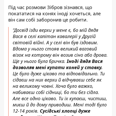
Під час розмови Зібров зізнався, що
покататися на конях іноді хочеться, але
він сам собі заборонив це робити.
“Досвід їзди верхи у мене є, бо мій дядя
Вася в селі капітан кавалерії у Другій
світовій війні. А у селі він був їздовим.
Вдома у нього стояв великий ваговий
візок на котрому він возив сіно або дрова.
Ще у нього була бричка.
Іноді дядя Вася
дозволяв мені купати коней у ставку.
Це було дуже цікаво та відповідально. Ти
сідаєш на них верхи й відчуваєш себе як
на великому човні. Хоча було важко,
набиваєш собі сідниці, бо ти без сідла.
Але все одно цікаво. Ти їх купаєш, чистиш,
миєш й до дому приводиш. Мені тоді було
12-14 років.
Сусідські хлопці дуже