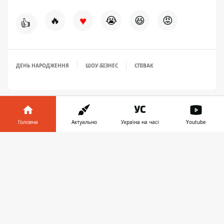
♥
🔥
😭
😆
😡
👍
ДЕНЬ НАРОДЖЕННЯ
ШОУ-БІЗНЕС
СПІВАК
Головна
Актуально
Україна на часі
Youtube
Інформатор у
Завантажити
телефоні
👉
ЗАПРОПОНУВАТИ НОВИНУ
Світ
Україна