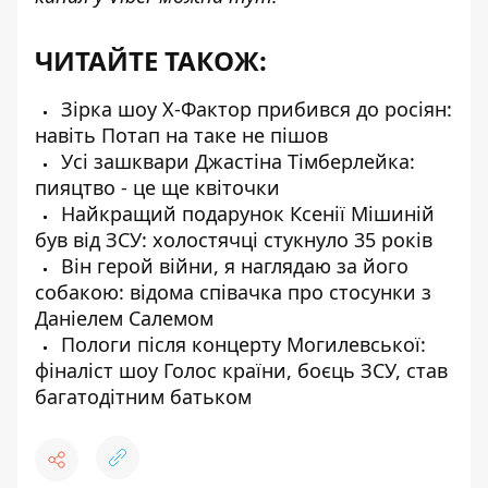
ЧИТАЙТЕ ТАКОЖ:
Зірка шоу Х-Фактор прибився до росіян:
навіть Потап на таке не пішов
Усі зашквари Джастіна Тімберлейка:
пияцтво - це ще квіточки
Найкращий подарунок Ксенії Мішиній
був від ЗСУ: холостячці стукнуло 35 років
Він герой війни, я наглядаю за його
собакою: відома співачка про стосунки з
Даніелем Салемом
Пологи після концерту Могилевської:
фіналіст шоу Голос країни, боєць ЗСУ, став
багатодітним батьком