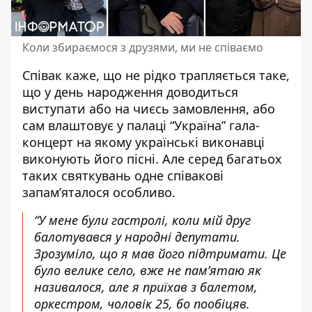
Коли збираємося з друзями, ми не співаємо
Співак каже, що не рідко трапляється таке,
що у день народження доводиться
виступати або на чиєсь замовлення, або
сам влаштовує у палаці “Україна” гала-
концерт на якому українські виконавці
виконують його пісні. Але серед багатьох
таких святкувань одне співакові
запам’яталося особливо.
“У мене були гастролі, коли мій друг
балотувався у народні депутати.
Зрозуміло, що я мав його підтримати. Це
було велике село, вже не пам’ятаю як
називалося, але я приїхав з балетом,
оркестром, чоловік 25, бо пообіцяв.