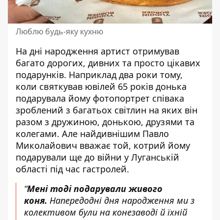
Люблю будь-яку кухню
На дні народження артист отримував
багато дорогих, дивних та просто цікавих
подарунків. Наприклад два роки тому,
коли святкував ювілей 65 років донька
подарувала йому фотопортрет співака
зроблений з багатьох світлин на яких він
разом з дружиною, донькою, друзями та
колегами. Але найдивнішим Павло
Миколайович вважає той, котрий йому
подарували ще до війни у Луганській
області під час гастролей.
“
Мені тоді подарували живого
коня.
Напередодні дня народження ми з
колективом були на конезаводі й їхній