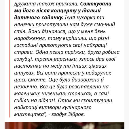
Дружина також приїхала.
Святкували
ми його після концерту у їдальні
дитячого садочку.
Їхня кухарка та
нянечки приготували нам дуже смачний
стіл. Вони дізналися, що у мене день
народження, тому вирішили, що різні
господині приготують свої найкращі
страви. Одна пекла пиріжки, друга робила
голубці, третя вареники, хтось дав свої
настоянки на меду та інших цікавих
штуках. Всі вони принесли у подарунок
щось смачне. Оце було дивовижно й
незвично. Все це було розставлено на
маленьких низеньких столиках, а самі
сиділи на підлозі. Отак ми скоштували
найкращі витвори кулінарного
мистецтва”, - згадує Зібров.