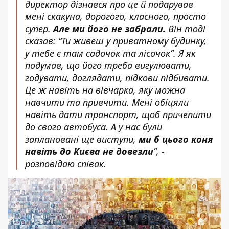
директор дізнався про це й подарував
мені скакуна, дорогого, класного, просто
супер.
Але ми його не забрали.
Він тоді
сказав: “Ти живеш у приватному будинку,
у тебе є там садочок та лісочок”. Я як
подумав, що його треба вигулювати,
годувати, доглядати, підкови підбивати.
Це ж навіть на вівчарка, яку можна
навчити та привчити. Мені обіцяли
навіть дати транспорт, щоб причепити
до свого автобуса. А у нас були
заплановані ще виступи,
ми б цього коня
навіть до Києва не довезли
”, -
розповідаю співак.