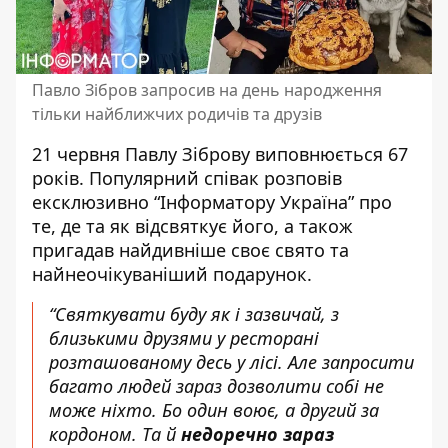
Павло Зібров запросив на день народження
тільки найближчих родичів та друзів
21 червня
Павлу Зіброву
виповнюється 67
років. Популярний співак розповів
ексклюзивно “Інформатору Україна” про
те, де та як відсвяткує його, а також
пригадав найдивніше своє свято та
найнеочікуваніший подарунок.
“Святкувати буду як і зазвичай, з
близькими друзями у ресторані
розташованому десь у лісі. Але запросити
багато людей зараз дозволити собі не
може ніхто. Бо один воює, а другий за
кордоном. Та й
недоречно зараз