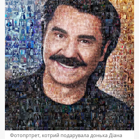
Фотопртрет, котрий подарувала донька Діана