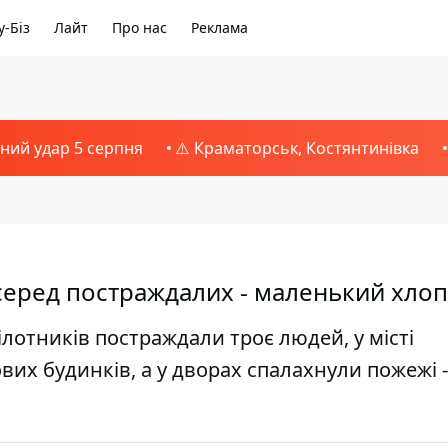
-Біз
Лайт
Про нас
Реклама
тний удар 5 серпня
⚠️ Краматорськ, Костянтинівка
 серед постраждалих - маленький хло
ілотників постраждали троє людей, у місті
х будинків, а у дворах спалахнули пожежі -