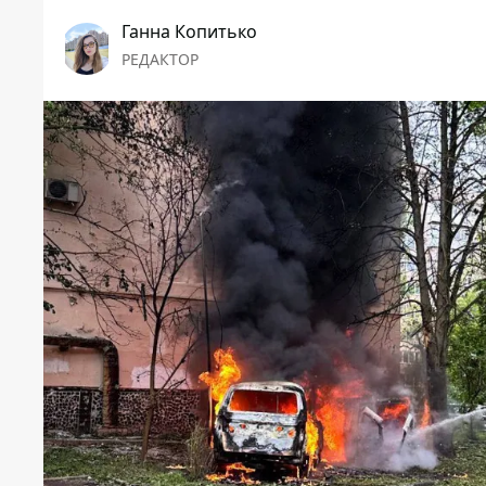
Ганна Копитько
РЕДАКТОР