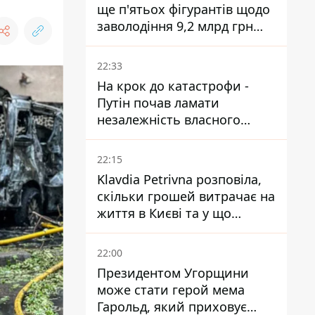
ще п'ятьох фігурантів щодо
заволодіння 9,2 млрд грн
ПриватБанку скерували до
суду
22:33
На крок до катастрофи -
Путін почав ламати
незалежність власного
Центробанку, змусивши
знизити базову ставку
22:15
Klavdia Petrivna розповіла,
скільки грошей витрачає на
життя в Києві та у що
вкладає мільйони
22:00
Президентом Угорщини
може стати герой мема
Гарольд, який приховує