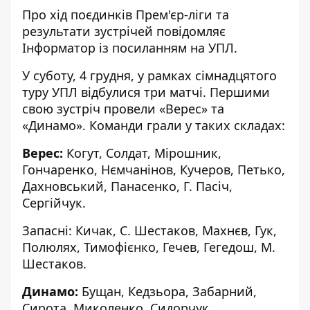
Про хід поєдинків Прем'єр-ліги та
результати зустрічей повідомляє
Інформатор
із посиланням на
УПЛ
.
У суботу, 4 грудня, у рамках сімнадцятого
туру УПЛ відбулися три матчі. Першими
свою зустріч провели «Верес» та
«Динамо». Команди грали у таких складах:
Верес:
Когут, Солдат, Мірошник,
Гончаренко, Нємчанінов, Кучеров, Петько,
Дахновський, Панасенко, Г. Пасіч,
Сергійчук.
Запасні: Кичак, С. Шестаков, Махнєв, Гук,
Полюлях, Тимофієнко, Гечев, Гегедош, М.
Шестаков.
Д
инамо:
Бущан, Кедзьора, Забарний,
Сирота, Миколенко, Сидорчук,