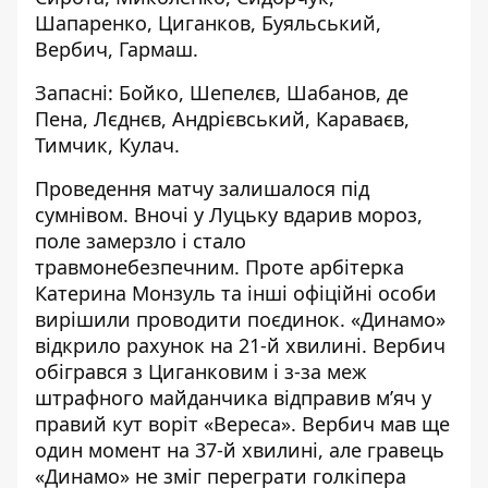
Шапаренко, Циганков, Буяльський,
Вербич, Гармаш.
Запасні: Бойко, Шепелєв, Шабанов, де
Пена, Лєднєв, Андрієвський, Караваєв,
Тимчик, Кулач.
Проведення матчу залишалося під
сумнівом. Вночі у Луцьку вдарив мороз,
поле замерзло і стало
травмонебезпечним. Проте арбітерка
Катерина Монзуль та інші офіційні особи
вирішили проводити поєдинок. «Динамо»
відкрило рахунок на 21-й хвилині. Вербич
обігрався з Циганковим і з-за меж
штрафного майданчика відправив м’яч у
правий кут воріт «Вереса». Вербич мав ще
один момент на 37-й хвилині, але гравець
«Динамо» не зміг переграти голкіпера