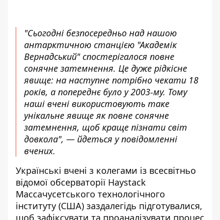
"Сьогодні безпосередньо над нашою
антарктичною станцією "Академік
Вернадський" спостерігалося повне
сонячне затемнення. Це дуже рідкісне
явище: на наступне потрібно чекати 18
років, а попереднє було у 2003-му. Тому
наші вчені використовують таке
унікальне явище як повне сонячне
затемнення, щоб краще пізнати світ
довкола", — йдеться у повідомленні
вчених.
Українські вчені з колегами із всесвітньо
відомої обсерваторії Haystack
Массачусетського технологічного
інституту (США) заздалегідь підготувалися,
щоб зафіксувати та проаналізувати процес