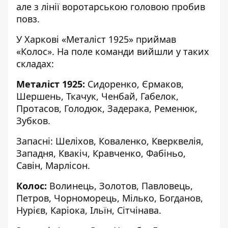
але з лінії воротарською головою пробив
повз.
У Харкові «Металіст 1925» приймав
«Колос». На поле команди вийшли у таких
складах:
Металіст 1925:
Сидоренко, Єрмаков,
Шершень, Ткачук, Ченбай, Габелок,
Протасов, Голодюк, Задерака, Ременюк,
Зубков.
Запасні: Шеліхов, Коваленко, Кверквелія,
Западня, Квакіч, Кравченко, Фабіньо,
Савін, Марлісон.
Колос:
Волинець, Золотов, Павловець,
Петров, Чорноморець, Мілько, Богданов,
Нурієв, Каріока, Ільїн, Сітчінава.