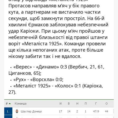
Протасов направляв м’яч у бік правого
кута, а партнерам не вистачило частки
секунди, щоб замкнути простріл. На 66-й
хвилині Єрмаков заблокував небезпечний
удар Каріоки. При цьому м’яч пройшов у
небезпечній близькості від правої штанги
воріт «Металіста 1925». Команди провели
ще кілька непоганих атак, проте більше
нікому забити так і не вдалося.
«Верес» - «Динамо» 0:3 (Вербич, 21, 61,
Циганков, 65);
«Рух» - «Ворскла» 0:0;
«Металіст 1925» - «Колос» 0:1 (Каріока,
27).