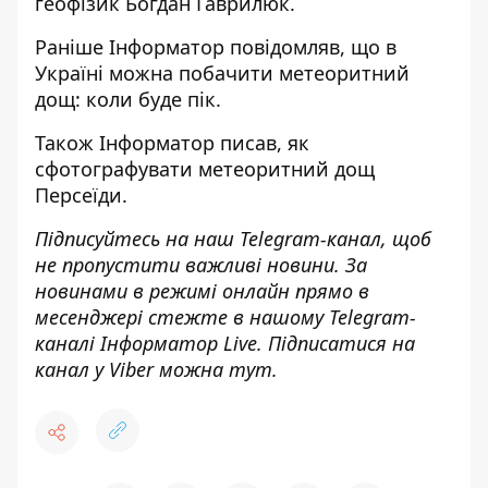
геофізик Богдан Гаврилюк.
Раніше
Інформатор
повідомляв, що
в
Україні можна побачити метеоритний
дощ
: коли буде пік.
Також
Інформатор
писав, як
сфотографувати метеоритний дощ
Персеїди.
Підписуйтесь на наш
Telegram-канал
, щоб
не пропустити важливі новини. За
новинами в режимі онлайн прямо в
месенджері стежте в нашому Telegram-
каналі
Інформатор Live
. Підписатися на
канал у Viber можна
тут.