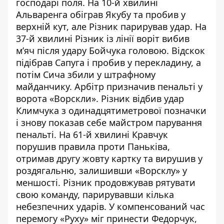
господарі поля. На 10-й хвилині
Альваренга обіграв Якубу та пробив у
верхній кут, але Різник парирував удар. На
37-й хвилині Різник із лінії воріт вибив
м’яч після удару Бойчука головою. Відскок
підібрав Сапуга і пробив у перекладину, а
потім Сича збили у штрафному
майданчику. Арбітр призначив пенальті у
ворота «Ворскли». Різник відбив удар
Климчука з одинадцятиметрової позначки
і знову показав себе майстром парування
пенальті. На 61-й хвилині Кравчук
порушив правила проти Паньківа,
отримав другу жовту картку та вирушив у
роздягальню, залишивши «Ворсклу» у
меншості. Різник продовжував рятувати
свою команду, парирувавши кілька
небезпечних ударів. У компенсований час
перемогу «Руху» міг принести Федорчук,