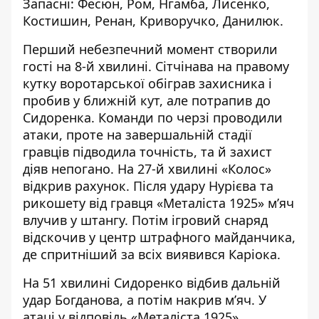
Запасні: Фесюн, Ром, Нгамба, Лисенко,
Костишин, Ренан, Криворучко, Данилюк.
Перший небезпечний момент створили
гості на 8-й хвилині. Сітчінава на правому
кутку воротарської обіграв захисника і
пробив у ближній кут, але потрапив до
Сидоренка. Команди по черзі проводили
атаки, проте на завершальній стадії
гравців підводила точність, та й захист
діяв непогано. На 27-й хвилині «Колос»
відкрив рахунок. Після удару Нурієва та
рикошету від гравця «Металіста 1925» м’яч
влучив у штангу. Потім ігровий снаряд
відскочив у центр штрафного майданчика,
де спритніший за всіх виявився Каріока.
На 51 хвилині Сидоренко відбив дальній
удар Богданова, а потім накрив м’яч. У
атаці у відповідь «Металіста 1925»