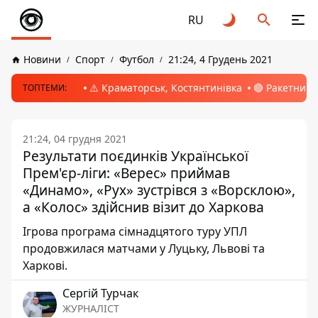
RU
Новини
Спорт
Футбол
21:24, 4 Грудень 2021
⚠️ Краматорськ, Костянтинівка
🔴 Ракетний 
ТОПТЕМИ:
21:24, 04 грудня 2021
Результати поєдинків Української
Прем'єр-ліги: «Верес» приймав
«Динамо», «Рух» зустрівся з «Ворсклою»,
а «Колос» здійснив візит до Харкова
Ігрова програма сімнадцятого туру УПЛ
продовжилася матчами у Луцьку, Львові та
Харкові.
Сергій Турчак
ЖУРНАЛІСТ