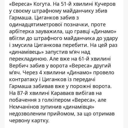
«Вереса» Когута. На 51-й хвилині Кучеров
у своєму штрафному майданчику збив
Гармаша. Циганков забив з
одинадцятиметрової позначки, проте
арбітерка зауважила, що гравці «Динамо»
вбігли до штрафного майданчика до удару
і змусила Циганкова перебити. На цей раз
«динамівець» запустив м’яч над
перекладиною. Але вже на 61-й хвилині
Вербич забив у ворота «Вереса» другий
м’яч. Через 4 хвилини «Динамо» провело
контратаку і Циганков із передачі
Гармаша забивав вже у порожні ворота.
На 87-й хвилині Караваєв вибігав на
побачення з голкіпером «Вереса», але
Нємчанінов зупинив «динамівця»
недозволеним прийомом, за що отримав
червону картку.