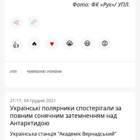
Фото: ФК «
Рух
»/ УПЛ.
♥
🔥
😭
😆
😡
👍
УПЛ
ЧЕМПІОНАТ УКРАЇНИ
21:17, 04 грудня 2021
Українські полярники спостерігали за
повним сонячним затемненням над
Антарктидою
Українська станція "Академік Вернадський"