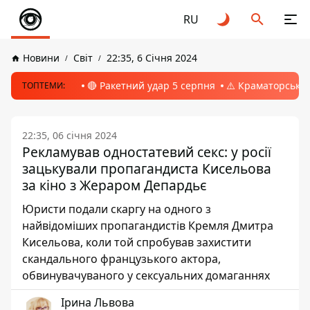
RU
Новини
Світ
22:35, 6 Січня 2024
🔴 Ракетний удар 5 серпня
⚠️ Краматорськ, 
ТОПТЕМИ:
22:35, 06 січня 2024
Рекламував одностатевий секс: у росії
зацькували пропагандиста Кисельова
за кіно з Жераром Депардьє
Юристи подали скаргу на одного з
найвідоміших пропагандистів Кремля Дмитра
Кисельова, коли той спробував захистити
скандального французького актора,
обвинувачуваного у сексуальних домаганнях
Ірина Львова