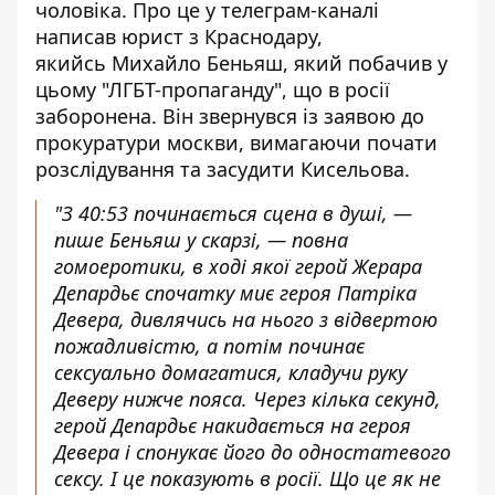
чоловіка. Про це у телеграм-каналі
написав юрист з Краснодару,
якийсь Михайло Беньяш, який побачив у
цьому "ЛГБТ-пропаганду", що в росії
заборонена. Він звернувся із заявою до
прокуратури москви, вимагаючи почати
розслідування та засудити Кисельова.
"З 40:53 починається сцена в душі, —
пише Беньяш у скарзі, — повна
гомоеротики, в ході якої герой Жерара
Депардьє спочатку миє героя Патріка
Девера, дивлячись на нього з відвертою
пожадливістю, а потім починає
сексуально домагатися, кладучи руку
Деверу нижче пояса. Через кілька секунд,
герой Депардьє накидається на героя
Девера і спонукає його до одностатевого
сексу. І це показують в росії. Що це як не