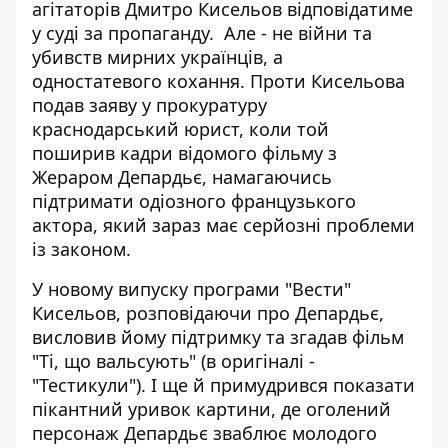
агітаторів Дмитро Кисельов відповідатиме
у суді за пропаганду. Але - не війни та
убивств мирних українців, а
одностатевого кохання. Проти Кисельова
подав заяву у прокуратуру
краснодарський юрист, коли той
поширив кадри відомого фільму з
Жераром Депардьє, намагаючись
підтримати одіозного французького
актора, який зараз
має серйозні проблеми
із законом
.
У новому випуску програми "Вести"
Кисельов, розповідаючи про Депардьє,
висловив йому підтримку та згадав фільм
"Ті, що вальсують" (в оригіналі -
"Тестикули"). І ще й примудрився показати
пікантний уривок картини, де оголений
персонаж Депардьє зваблює молодого