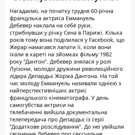
Нагадаємо, на початку грудня 60-річна
французька актриса Еммануель
Дебевер
наклала на себе руки
,
стрибнувши у річку Сена в Парижі. Кілька
років тому вона поділилася у Facebook, що
Жерар намагався лапати її, коли вони
їхали в кареті на зйомках фільму 1982
року "Дантон". Дебевер знялася у ролі
Луізони, молодої дружини революційного
лідера Депардьє Жоржа Дантона. На той
час молоду Еммануель називали однією з
найперспективніших актрис
французького кінематографа. У день
самогубства актриси на
телебаченні вийшла документальна
телепередача про Депардьє із серії
"Додаткове розслідування". До неї увійшли
свідчення Дебевер про сексуальне