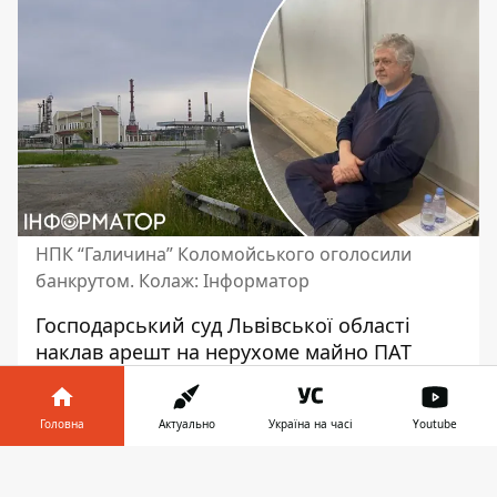
НПК “Галичина” Коломойського оголосили
банкрутом. Колаж: Інформатор
Господарський суд Львівської області
наклав арешт на нерухоме майно ПАТ
“Нафтопереробний комплекс Галичина”,
який належить
олігарху Ігорю
Головна
Актуально
Україна на часі
Youtube
Коломойському
. Це відбулося 28 грудня
2023 року за позовом “Укрнафти” як
Інформатор у
Завантажити
кредитора.
телефоні
👉