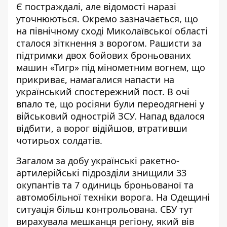
Є постраждалі, але відомості наразі
уточнюються. Окремо зазначається, що
на північному сході Миколаївської області
сталося зіткнення з ворогом. Рашисти за
підтримки двох бойових броньованих
машин «Тигр» під мінометним вогнем, що
прикриває, намагалися напасти на
український спостережний пост. В очі
впало те, що росіяни були переодягнені у
військовий однострій ЗСУ. Напад вдалося
відбити, а ворог відійшов, втративши
чотирьох солдатів.
Загалом за добу українські ракетно-
артилерійські підрозділи знищили 33
окупантів та 7 одиниць броньованої та
автомобільної техніки ворога. На Одещині
ситуація більш контрольована. СБУ тут
вирахувала мешканця регіону, який вів