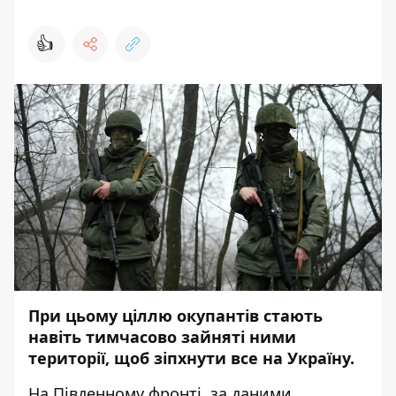
👍
При цьому ціллю окупантів стають
навіть тимчасово зайняті ними
території, щоб зіпхнути все на Україну.
На Південному фронті, з
а даними