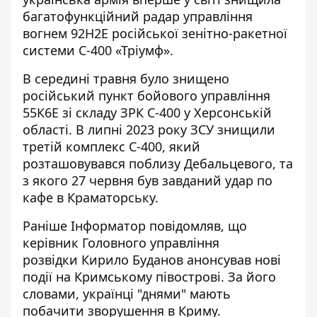
багатофункційний радар управління
вогнем 92Н2Е російської зенітно-ракетної
системи С-400 «Тріумф».
В середині травня було знищено
російський пункт бойового управління
55К6Е зі складу ЗРК С-400 у Херсонській
області. В липні 2023 року ЗСУ знищили
третій комплекс С-400, який
розташовувався поблизу Дебальцевого, та
з якого 27 червня був завданий удар по
кафе в Краматорську.
Раніше Інформатор повідомляв, що
керівник Головного управління
розвідки Кирило Буданов
анонсував нові
події на Кримському півострові
. За його
словами, українці
"днями" мають
побачити зворушення в Криму
.