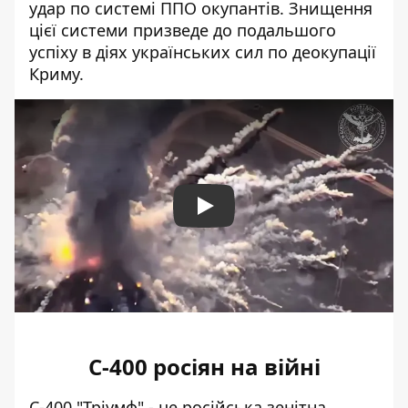
удар по системі ППО окупантів. Знищення
цієї системи призведе до подальшого
успіху в діях українських сил по деокупації
Криму.
Play
С-400 росіян на війні
С-400 "Тріумф" - це російська зенітна