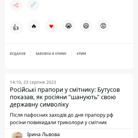
♥
🔥
😭
😆
😡
👍
БУДАНОВ
БАВОВНА В КРИМУ
КРИМ
14:10, 23 серпня 2023
Російські прапори у смітнику: Бутусов
показав, як росіяни "шанують" свою
державну символіку
Після пафосних заходів до дня прапору рф
росіни повикидали триколори у смітник
Ірина Львова