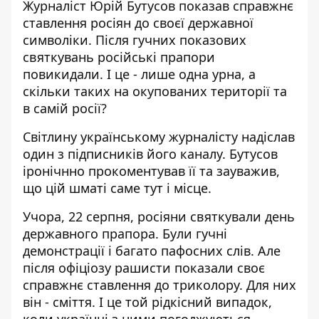
Журналіст Юрій Бутусов показав
справжнє
ставлення росіян до своєї державної
символіки
. Після гучних показових
святкувань російські прапори
повикидали. І це - лише одна урна, а
скільки таких на окупованих території та
в самій росії?
Світлину українському журналісту надіслав
один з підписників його каналу. Бутусов
іронічнно прокоментував її та зауважив,
що цій шматі саме тут і місце.
Учора, 22 серпня, росіяни святкували день
державного прапора. Були гучні
демонстрації і багато пафосних слів. Але
після офіціозу рашисти показали своє
справжнє ставлення до триколору. Для них
він - сміття. І це той рідкісний випадок,