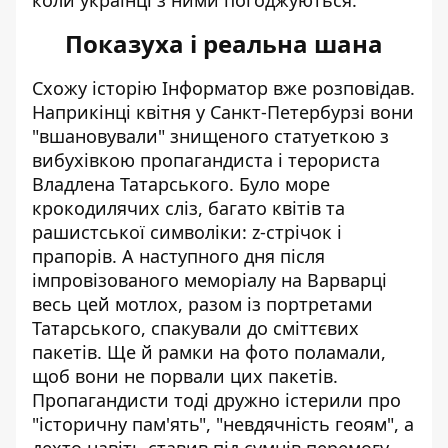
коли українці з ними погоджуються.
Показуха і реальна шана
Схожу історію Інформатор вже розповідав.
Наприкінці квітня у Санкт-Петербурзі вони
"вшановували"
знищеного статуеткою з
вибухівкою пропагандиста і терориста
Владлена Татарського
. Було море
крокодилячих сліз, багато квітів та
рашистської символіки: z-стрічок і
прапорів. А наступного дня після
імпровізованого меморіалу на Варварці
весь цей мотлох, разом із портретами
Татарського,
спакували до сміттєвих
пакетів
. Ще й рамки на фото поламали,
щоб вони не порвали цих пакетів.
Пропагандисти тоді дружно істерили про
"історичну пам'ять", "невдячність геоям", а