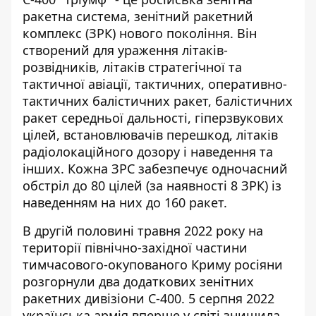
ракетна система, зенітний ракетний
комплекс (ЗРК) нового покоління.
Він
створений для ураження літаків-
розвідників, літаків стратегічної та
тактичної авіації, тактичних, оперативно-
тактичних балістичних ракет,
балістичних
ракет середньої дальності, гіперзвукових
цілей, встановлювачів перешкод, літаків
радіолокаційного дозору і наведення та
інших. Кожна ЗРС забезпечує одночасний
обстріл до 80 цілей (за наявності 8 ЗРК) із
наведенням на них до 160 ракет.
В другій половині травня 2022 року на
території північно-західної частини
тимчасового-окупованого Криму росіяни
розгорнули два додаткових зенітних
ракетних дивізіони С-400. 5 серпня 2022
українська армія вперше у світі знищила