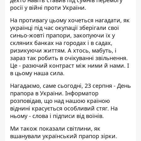
дехто навіть ставив під сумнів перемогу
росії у війні проти України.
На противагу цьому хочеться нагадати, як
українці під час окупації зберігали свої
синьо-жовті прапори, закопуючи їх у
скляних банках на городах і в садах,
ризикуючи життям. А хтось, мабуть, і
зараз так робить в очікуванні звільнення.
Це - разючий контраст між ними й нами. І
в цьому наша сила.
Нагадаємо, саме сьогодні, 23 серпня - День
прапора в України. Інформатор
розповідав, що над нашою країною
віднині
красується особливий стяг
. На
ньому - слова і підписи від воїнів.
Ми також показали світлини,
як
вшанували український прапор зірки
.