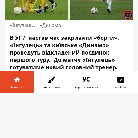
«Інгулець» - «Динамо»
В УПЛ настав час закривати «борги».
«Інгулець» та київське «Динамо»
проведуть відкладений поєдинок
першого туру
.
До матчу «Інгулець»
готуватиме новий головний тренер
.
У четвер, 17 листопада, відбудеться
перенесений матч першого туру
Головна
Актуально
Україна на часі
Youtube
Української Прем’єр-ліги «Інгулець» -
Інформатор у
«Динамо». Поєдинок пройде на стадіоні
Завантажити
телефоні
👉
«Динамо» ім. В. Лобановського, але
господарем поля буде «Інгулець».
«Інгулець»