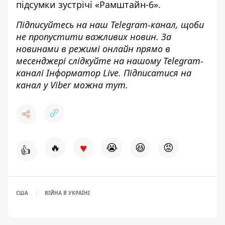
підсумки зустрічі «Рамштайн-6»
.
Підписуйтесь на наш
Telegram-канал
, щоби
не пропустити важливих новин. За
новинами в режимі онлайн прямо в
месенджері слідкуйте на нашому Telegram-
каналі
Інформатор Live
. Підписатися на
канал у Viber можна
тут
.
♥
🔥
😭
😆
😡
👍
США
ВІЙНА В УКРАЇНІ