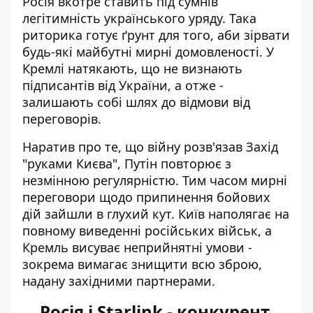
Росія вкотре ставить під сумнів
легітимність українського уряду. Така
риторика готує ґрунт для того, аби зірвати
будь-які майбутні мирні домовленості. У
Кремлі натякають, що не визнають
підписантів від України, а отже -
залишають собі шлях до відмови від
переговорів.
Наратив про те, що війну розв'язав Захід
"руками Києва", Путін повторює з
незмінною регулярністю. Тим часом мирні
переговори щодо припинення бойових
дій зайшли в глухий кут. Київ наполягає на
повному виведенні російських військ, а
Кремль висуває неприйнятні умови -
зокрема вимагає знищити всю зброю,
надану західними партнерами.
Росія і Starlink - конкурент,