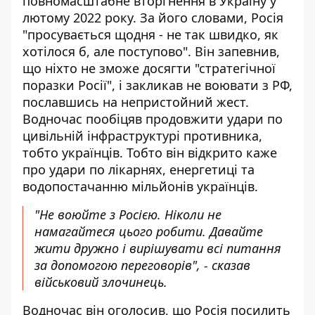
повномасштабне вторгнення в Україну у
лютому 2022 року. За його словами, Росія
"просувається щодня - не так швидко, як
хотілося б, але поступово". Він запевнив,
що ніхто не зможе досягти "стратегічної
поразки Росії", і закликав не воювати з РФ,
пославшись на непристойний жест.
Водночас пообіцяв продовжити удари по
цивільній інфраструктурі противника,
тобто українців. Тобто він відкрито каже
про удари по лікарнях, енергетиці та
водопостачанню мільйонів українців.
"Не воюйте з Росією. Ніколи не
намагайтеся цього робити. Давайте
жити дружно і вирішувати всі питання
за допомогою переговорів", - сказав
військовий злочинець.
Водночас він оголосив, що Росія посилить