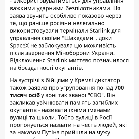
- використовуватиметься для управління
важкими ударними безпілотниками. Ця
заява звучить особливо показово через
те, що раніше росіяни нелегально
використовували термінали Starlink для
управління своїми "Шахедами", доки
SpaceX не заблокувала цю можливість
після звернення Міноборони України.
Відключення Starlink миттєво
позначилося
на боєздатності окупантів
.
На зустрічі з бійцями у Кремлі диктатор
також заявив про угруповання понад
700
тисяч осіб
у зоні так званої "СВО". Він
закликав увічнювати пам'ять загиблих
окупантів - називати їхніми іменами
вулиці та школи. Тобто вулиці в Росії
пропонується назвати на честь людей, які
за наказом Путіна прийшли на чужу