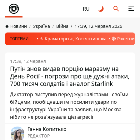
RU
Новини
Україна
Війна
17:39, 12 Червня 2026
⚠️ Краматорськ, Костянтинівка
🔴 Ракетний 
ТОПТЕМИ:
17:39, 12 червня
Путін знов видав порцію маразму на
День Росії - погрози про ще дужчі атаки,
700 тисяч солдатів і аналог Starlink
Диктатор виступив перед журналістами і своїми
бійцями, пообіцявши їм посилити удари по
інфраструктурі України та заявив, що Москва
нібито не розв'язувала цієї агресії
Ганна Копитько
РЕДАКТОР