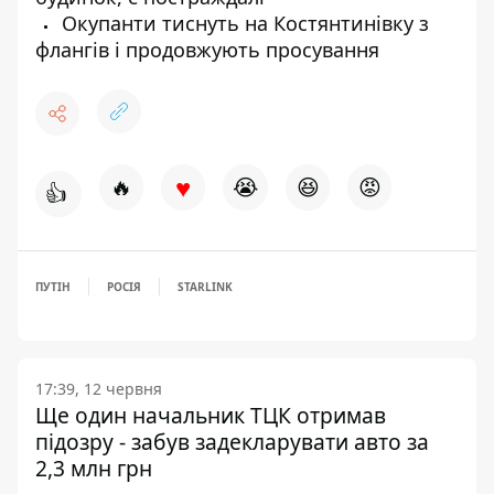
Окупанти тиснуть на Костянтинівку з
флангів і продовжують просування
♥
🔥
😭
😆
😡
👍
ПУТІН
РОСІЯ
STARLINK
17:39, 12 червня
Ще один начальник ТЦК отримав
підозру - забув задекларувати авто за
2,3 млн грн