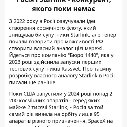
якого поки немає
З 2022 року в Росії озвучували ідеї
створення космічного флоту, який
знищував би супутники Starlink, але тепер
почали говорити про можливості РФ
створити власний аналог цієї мережі.
Йдеться про компанію "Бюро 1440", яка у
2023 році здійснила запуски перших
тестових супутників Rassvet. Про
таємну
розробку власного аналогу Starlink в Росії
писали ще раніше.
Поки США запустили у 2024 році понад 2
200 космічних апаратів - серед яких
майже 2 тисячі Starlink, - Росія за той
самий рік вивела на орбіту лише 95
апаратів різного призначення. SpaceX на