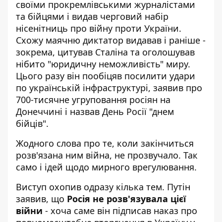
своїми прокремлівськими журналістами
та бійцями і видав черговий набір
нісенітниць про війну проти України.
Схожу маячню диктатор видавав і раніше
-
зокрема, цитував Сталіна та оголошував
нібито "юридичну неможливість" миру.
Цього разу він пообіцяв посилити удари
по українській інфраструктурі, заявив про
700-тисячне угруповання росіян на
Донеччині і назвав День Росії "днем
бійців".
Жодного слова про те, коли закінчиться
розв'язана ним війна, не прозвучало. Так
само і ідей щодо мирного врегулювання.
Виступ охопив одразу кілька тем. Путін
заявив, що
Росія не розв'язувала цієї
війни
- хоча саме він підписав наказ про