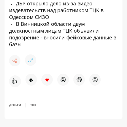
ДБР открыло дело из-за видео
издевательств над работником ТЦК в
Одесском СИЗО
В Винницкой области двум
должностным лицам ТЦК объявили
подозрение - вносили фейковые данные в
базы
♥
🔥
😭
😆
😡
👍
ДЕНЬГИ
ТЦК