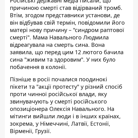
Російські державні медіа писали, що
причиною смерті став відірваний тромб.
Втім, згодом представники установи, де
він відбував свій термін, повідомили його
матері нову причину – "
синдром раптової
смерті
". Мама Навального Людмила
відреагувала на смерть сина. Вона
заявила, що перед цим 12 лютого
бачила
сина "живим та здоровим"
. У них було
побачення в колонії.
Пізніше в росії
почалися поодинокі
пікети
та "акції протесту" у різний спосіб
проти чинної російської влади, яку
звинувачують у смерті російського
опозиціонера Олексія Навального. На
мітинги
вийшли люди і в інших країнах
,
зокрема, у Німеччині, Латвії, Естонії,
Вірменії, Грузії.