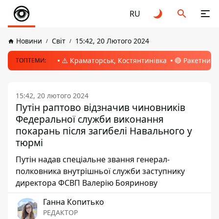
RU
Новини
Світ
15:42, 20 Лютого 2024
⚠️ Краматорськ, Костянтинівка
🔴 Ракетний 
ТОПТЕМИ:
15:42, 20 лютого 2024
Путін раптово відзначив чиновників
Федеральної служби виконання
покарань після загибелі Навального у
тюрмі
Путін надав спеціальне звання генерал-
полковника внутрішньої служби заступнику
директора ФСВП Валерію Бояринову
Ганна Копитько
РЕДАКТОР