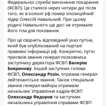
Федеральної служби виконання покарання
(ФСВП). Це сталося через чотири дні після
того, як в колонії рф помер опозиційний
лідер Олексій Навальний. При цьому
родичі Навального ще досі
не отримали
його тіла для поховання
.
Про це свідчить відповідний указ путіна,
який був опублікований на порталі
правової інформації рф. Конкретно, путін
присвоїв звання генерал-полковника
заступнику директора ФСВП
Валерію
Бояринову
. Інший заступник голови
ФСВП,
Олександр Розін
, отримав генерал-
лейтенантське звання. Також спеціальне
звання генерал-майора отримали
начальник Управління кадрів ФСВП
Олександр Федоров
та заступник
начальника управління справами ФСВП