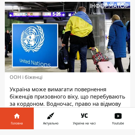
ООН і біженці
Україна
може вимагати повернення
біженців
призовного віку, що перебувають
за кордоном. Водночас, право на відмову
від служби у громадян також існує.
Про це на
брифінгу в Женеві
заявив
Головна
Актуально
Україна на часі
Youtube
директор Управління верховного комісара