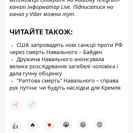
каналі
Інформатор Live
. Підписатися на
канал у Viber можна
тут
.
ЧИТАЙТЕ ТАКОЖ:
США запровадять нові санкції проти РФ
через смерть Навального – Байден
Дружина Навального анонсувала
велике розслідування загибелі чоловіка і
дала гучну обіцянку
"Раптова смерть" Навального – справа
рук путіна: чи будуть наслідки для Кремля
♥
🔥
😭
😆
😡
👍