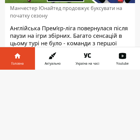
Манчестер Юнайтед продовжує буксувати на
початку сезону
Англійська Прем’єр-ліга повернулася після
паузи на ігри збірних. Багато сенсацій в
цьому турі не було - команди з першої
п'ятірки синхронно перемогли, Челсі
вкотре не зміг здобутит 3 бали - чемпіонат
Головна
Актуально
Україна на часі
Youtube
нарешті повернувся.
Інформатор у
Інформатор розповідає про черговий
Завантажити
телефоні
👉
тур в АПЛ.
Вулвергемптон 1:3 Ліверпуль
Перша гра уік-енду, де Ліверпулю було не
так легко виграти. Вулвергемптону проти
лідерів цього сезону не щастить, хоча в
кожній грі команда б’ється на максимумі.