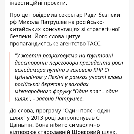
інвестиційні проєкти.
Про це повідомив секретар Ради безпеки
рф Микола Патрушев на російсько-
китайських консультаціях зі стратегічної
безпеки. Його слова цитує
пропагандистське агентство ТАСС.
"У жовтні розраховуємо на ґрунтовні
двосторонні переговори президента росії
володимира путіна з головою КНР Сі
Цзіньпіном у Пекіні в рамках участі глави
російської держави у заходах
міжнародного форуму "Один пояс - один
шлях", - заявив Патрушев.
До слова, програму "Один пояс - один
шлях" у 2013 році запропонував Сі
Цзіньпін. Вона нібито символічно
відтворює стародавній Шовковий шлях.