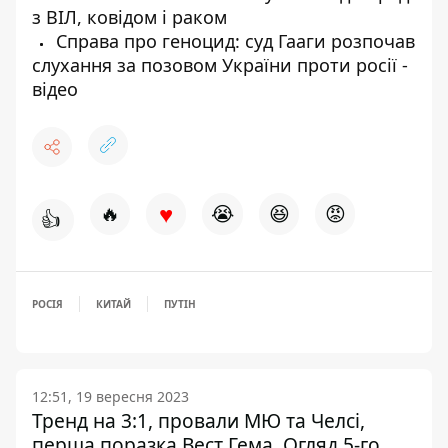
з ВІЛ, ковідом і раком
Справа про геноцид: суд Гааги розпочав
слухання за позовом України проти росії -
відео
♥
🔥
😭
😆
😡
👍
РОСІЯ
КИТАЙ
ПУТІН
12:51, 19 вересня 2023
Тренд на 3:1, провали МЮ та Челсі,
перша поразка Вест Гема. Огляд 5-го