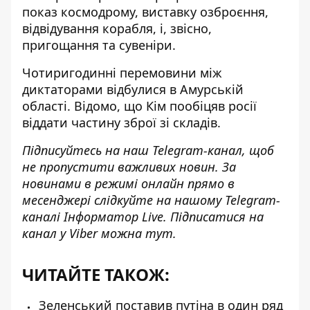
показ космодрому, виставку озброєння,
відвідування корабля, і, звісно,
пригощання та сувеніри.
Чотиригодинні перемовини між
диктаторами відбулися в Амурській
області. Відомо, що Кім пообіцяв росії
віддати частину зброї зі складів
.
Підписуйтесь на наш
Telegram-канал
, щоб
не пропустити важливих новин. За
новинами в режимі онлайн прямо в
месенджері слідкуйте на нашому Telegram-
каналі
Інформатор Live
. Підписатися на
канал у Viber можна
тут
.
ЧИТАЙТЕ ТАКОЖ:
Зеленський поставив путіна в один ряд