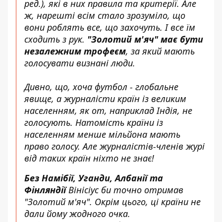
ред.), які в них правила та критерії. Але
ж, нарешті всім стало зрозуміло, що
вони роблять все, що захочуть. І все їм
сходить з рук.
"Золотий м'яч" має бути
незалежним трофеєм
, за який мають
голосувати визнані люди.
Дивно, що, хоча футбол - глобальне
явище, а журналісти країн із великим
населенням, як от, наприклад Індія, не
голосують. Натомість країни із
населенням менше мільйона мають
право голосу. Але журналістів-членів журі
від таких країн ніхто не знає!
Без Намібії, Уганди, Албанії та
Фінляндії
Вінісіус би точно отримав
"Золотий м'яч". Окрім цього, ці країни не
дали йому жодного очка.