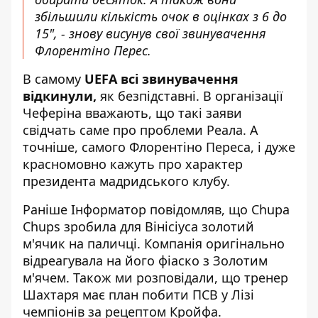
збільшили кількість очок в оцінках з 6 до
15", - знову висунув свої звинувачення
Флорентіно Перес.
В самому
UEFA всі звинувачення
відкинули,
як безпідставні. В організації
Чеферіна вважають, що такі заяви
свідчать саме про проблеми Реала. А
точніше, самого Флорентіно Переса, і дуже
красномовно кажуть про характер
президента мадридського клубу.
Раніше Інформатор повідомляв, що
Chupa
Chups зробила для Вінісіуса золотий
м'ячик на паличці
. Компанія оригінально
відреагувала на його фіаско з Золотим
м'ячем. Також ми розповідали, що
тренер
Шахтаря має план побити ПСВ у Лізі
чемпіонів за рецептом Кройфа
.