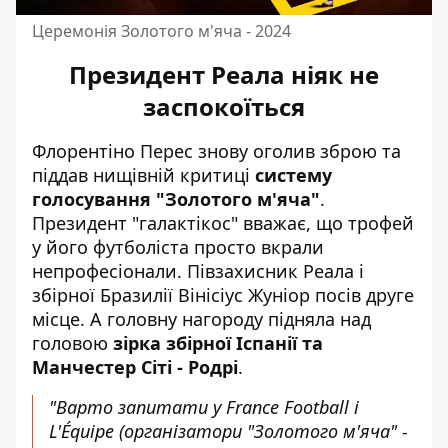
Церемонія Золотого м'яча - 2024
Президент Реала ніяк не
заспокоїться
Флорентіно Перес знову оголив зброю та
піддав нищівній критиці
систему
голосування "Золотого м'яча"
.
Президент "галактікос" вважає, що трофей
у його футболіста просто вкрали
непрофесіонали.
Півзахисник Реала і
збірної Бразилії Вінісіус Жуніор
посів друге
місце. А головну нагороду підняла над
головою
зірка збірної Іспанії та
Манчестер Сіті - Родрі
.
"Варто запитати у France Football і
L'Équipe (організатори "Золотого м'яча" -