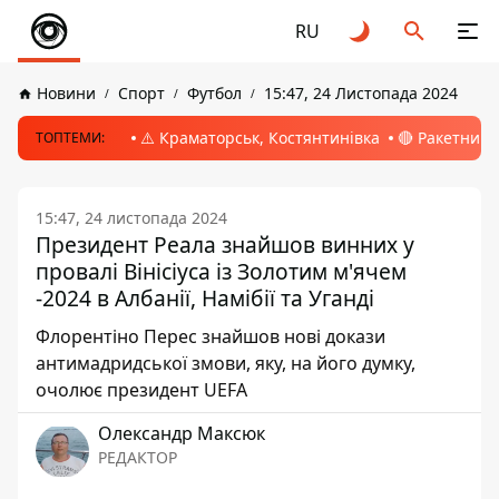
RU
Новини
Спорт
Футбол
15:47, 24 Листопада 2024
⚠️ Краматорськ, Костянтинівка
🔴 Ракетний 
ТОПТЕМИ:
15:47, 24 листопада 2024
Президент Реала знайшов винних у
провалі Вінісіуса із Золотим м'ячем
-2024 в Албанії, Намібії та Уганді
Флорентіно Перес знайшов нові докази
антимадридської змови, яку, на його думку,
очолює президент UEFA
Олександр Максюк
РЕДАКТОР