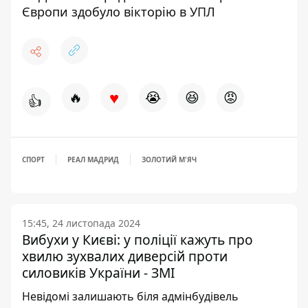
Європи здобуло вікторію в УПЛ
♥
🔥
😭
😆
😡
👍
СПОРТ
РЕАЛ МАДРИД
ЗОЛОТИЙ М'ЯЧ
15:45, 24 листопада 2024
Вибухи у Києві: у поліції кажуть про
хвилю зухвалих диверсій проти
силовиків України - ЗМІ
Невідомі залишають біля адмінбудівель