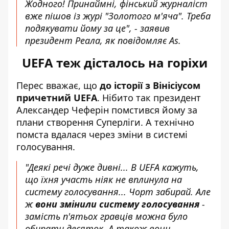
Жодного! Принаймні, фінський журналіст
вже пішов із журі "Золотого м'яча". Треба
подякувати йому за це", - заявив
президент Реала, як повідомляє As.
UEFA теж дісталось на горіхи
Перес вважає, що
до історії з Вінісіусом
причетний UEFA
. Нібито так
президент
Александер Чеферін
помстився йому за
плани створення Суперліги. А технічно
помста вдалася через зміни в системі
голосування.
"Деякі речі дуже дивні... В UEFA кажуть,
що їхня участь ніяк не вплинула на
систему голосування... Чорт забирай. Але
ж
вони змінили систему голосування
-
замість п'ятьох гравців можна було
обирати десяток. А також вони