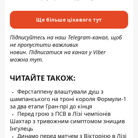
Ще більше цікавого тут
Підписуйтесь на наш
Telegram-канал
, щоб
не пропустити важливих
новин. Підписатися на канал у Viber
можна
тут
.
ЧИТАЙТЕ ТАКОЖ:
Ферстаппену влаштували душ з
шампанського на троні короля Формули-1
за два етапи Гран-прі до кінця
Перед грою з ПСВ в Лізі чемпіонів
Шахтар з тривожним симптомом знищив
Інгулець
Динамо перед матчем з Вікторією в Лізі