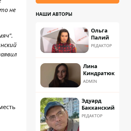
е
то не
НАШИ АВТОРЫ
Ольга
мяч".
Палий
инский
РЕДАКТОР
заявил
Лина
Киндратюк
ADMIN
Эдуард
месть
Бакканский
РЕДАКТОР