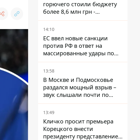
горючего стоили бюджету
более 8,6 млн грн -
предприятие возместило
убытки
14:10
ЕС ввел новые санкции
против РФ в ответ на
массированные удары по
Украине - Каллас раскрыла
детали
13:58
В Москве и Подмосковье
раздался мощный взрыв –
звук слышали почти по
всей области
13:49
Кличко просит премьера
Корецкого внести
президенту представление