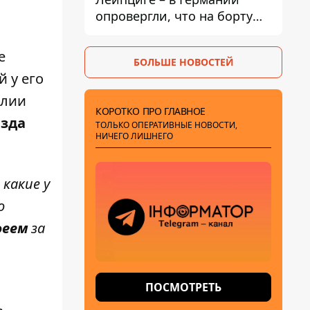
опровергли, что на борту
украинского самолета были
оружие и боеприпасы
е
БОЛЬШЕ НОВОСТЕЙ
й у его
илии
КОРОТКО ПРО ГЛАВНОЕ
езда
ТОЛЬКО ОПЕРАТИВНЫЕ НОВОСТИ,
НИЧЕГО ЛИШНЕГО
 какие у
о
феем
за
ПОСМОТРЕТЬ