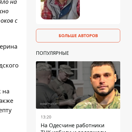
яло на
жно
оков с
БОЛЬШЕ АВТОРОВ
ферина
ПОПУЛЯРНЫЕ
дского
 на
Также
епту
13:20
На Одесчине работники