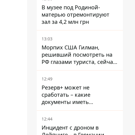
В музее под Родиной-
матерью отремонтируют
зал за 4,2 млн грн
13:03
Морпих США Гилман,
решивший посмотреть на
РФ глазами туриста, сейчас
при смерти в тюрьме, где
его пытали и делали
12:49
инъекции
Резерв+ может не
сработать – какие
документы иметь
мужчинам, чтобы не
попасть в ТЦК
12:44
Инцидент с дроном в
Лейпциге – в Германии