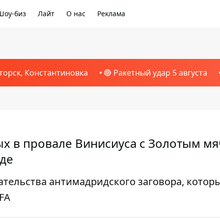
Шоу-биз
Лайт
О нас
Реклама
торск, Константиновка
🔴 Ракетный удар 5 августа
х в провале Винисиуса с Золотым м
нде
тельства антимадридского заговора, которы
FA