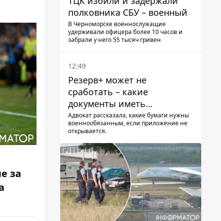
ТЦК избили и задержали
полковника СБУ – военный
В Черноморске военнослужащие
удерживали офицера более 10 часов и
забрали у него 55 тысяч гривен
12:49
Резерв+ может не
сработать – какие
документы иметь
мужчинам, чтобы не
Адвокат рассказала, какие бумаги нужны
военнообязанным, если приложение не
попасть в ТЦК
открывается.
е за
а