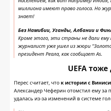
населением, как вот например Индия,
миллиона имеют право голоса. Но жу
знает!
Без Намибии, Уганды, Албании и Фи
Кроме этого, эти страны не дали ему н
журналист уже ушел из жюри "Золотог
президент Реала, как сообщает As.
UEFA тоже 
Перес считает, что
к истории с Винис
Александер Чеферин
отомстил ему за 
удалась из-за изменений в системе го