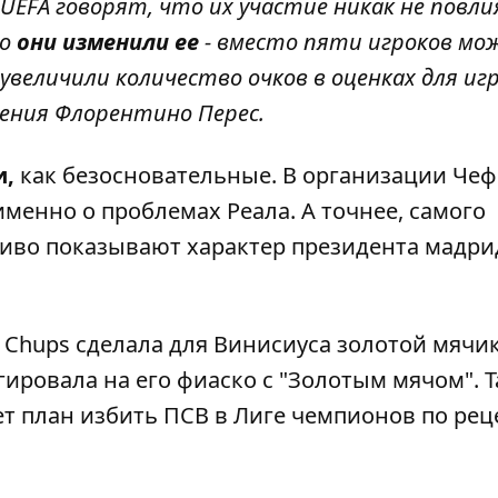
UEFA говорят, что их участие никак не повли
Но
они изменили ее
- вместо пяти игроков мо
величили количество очков в оценках для игр
нения Флорентино Перес.
и,
как безосновательные. В организации Че
именно о проблемах Реала. А точнее, самого
иво показывают характер президента мадри
 Chups сделала для Винисиуса золотой мячик
ировала на его фиаско с "Золотым мячом". 
т план избить ПСВ в Лиге чемпионов по рец