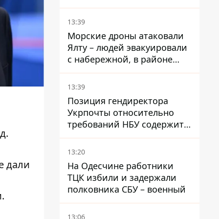
на увольнение властелина
Троещины Бахматова
13:39
Морские дроны атаковали
Ялту – людей эвакуировали
с набережной, в районе
порта сообщают о пожаре
13:39
Позиция гендиректора
Укрпочты относительно
требований НБУ содержит
д.
серьезные нестыковки –
депутат Ольга Василевская-
13:20
Смаглюк
е дали
На Одесчине работники
ТЦК избили и задержали
полковника СБУ – военный
и
.
13:06