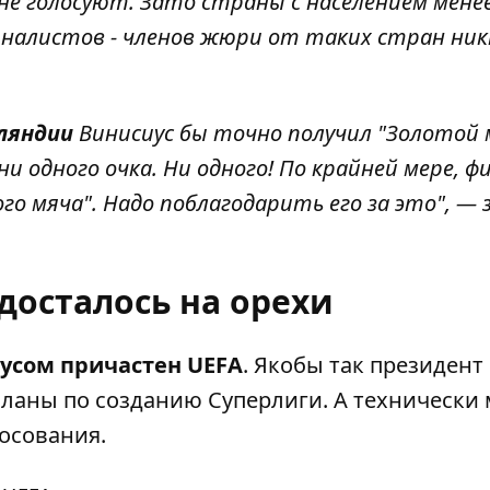
 не голосуют. Зато страны с населением мене
рналистов - членов жюри от таких стран ник
нляндии
Винисиус бы точно получил "Золотой 
и одного очка. Ни одного! По крайней мере, ф
о мяча". Надо поблагодарить его за это", — 
досталось на орехи
иусом причастен UEFA
. Якобы так
президент
планы по созданию Суперлиги. А технически 
лосования.