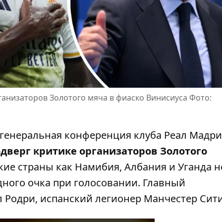
ганизаторов Золотого мяча в фиаско Винисиуса Фото:
 генеральная конференция клуба Реал Мадри
дверг критике организаторов Золотого
акие страны как Намибия, Албания и Уганда н
дного очка при голосовании. Главный
л
Родри, испанский легионер Манчестер Сит