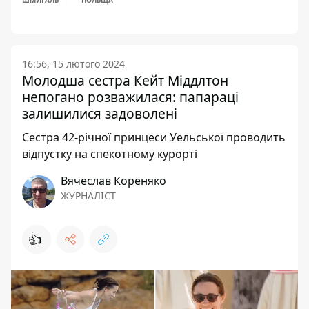
ШМИГАЛЬ
ПОЛЬЩА
16:56, 15 лютого 2024
Молодша сестра Кейт Міддлтон
непогано розважилася: папараці
залишилися задоволені
Сестра 42-річної принцеси Уельської проводить
відпустку на спекотному курорті
Вячеслав Кореняко
ЖУРНАЛІСТ
👍