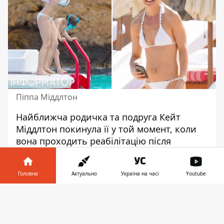
Піппа Міддлтон
Найближча родичка та подруга Кейт
Міддлтон покинула її у той момент, коли
вона проходить реабілітацію після
операції на черевній порожнині. Піппа та
її чоловік Джеймс Меттьюз
прибули
на
Головна
Актуально
Україна на часі
Youtube
Кариби разом із трьома дітьми – 5-річним
Артуром, 2-річною Грейс та однорічною
Інформатор у
Завантажити
Роуз. Подружжя помітили на пляжі Іден
телефоні
👉
Рок у Сент-Бартсі, який належить родині