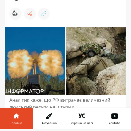
👍
Аналітик каже, що РФ витрачає величезний
людський ресурс на штурми
Російські війська посилюють тиск на
Головна
Актуально
Україна на часі
Youtube
Костянтинівку одночасно з кількох