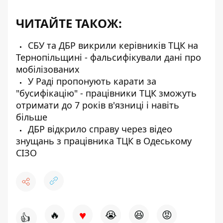
ЧИТАЙТЕ ТАКОЖ:
СБУ та ДБР викрили керівників ТЦК на
Тернопільщині - фальсифікували дані про
мобілізованих
У Раді пропонують карати за
"бусифікацію" - працівники ТЦК зможуть
отримати до 7 років в'язниці і навіть
більше
ДБР відкрило справу через відео
знущань з працівника ТЦК в Одеському
СІЗО
♥
🔥
😭
😆
😡
👍