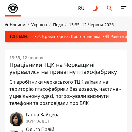
RU
Новини
Україна
Події
13:35, 12 Червня 2026
⚠️ Краматорськ, Костянтинівка
🔴 Ракетний 
ТОПТЕМИ:
13:35, 12 червня
Працівники ТЦК на Черкащині
увірвалися на приватну птахофабрику
Співробітники черкаського ТЦК заїхали на
територію птахофабрики без дозволу, частина -
у цивільному одязі, погрожували викинути
телефони та розповідали про ВЛК
Ганна Зайцева
ЖУРНАЛІСТ
Ольга Палій