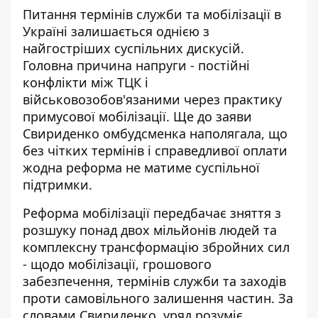
Питання
термінів служби та мобілізації
в
Україні залишається однією з
найгостріших суспільних дискусій.
Головна причина напруги - постійні
конфлікти між ТЦК і
військовозобов'язаними через практику
примусової мобілізації. Ще до заяви
Свириденко омбудсменка наполягала, що
без чітких термінів і справедливої оплати
жодна реформа не матиме суспільної
підтримки.
Реформа мобілізації передбачає зняття з
розшуку понад двох мільйонів людей та
комплексну трансформацію збройних сил
- щодо мобілізації, грошового
забезпечення, термінів служби та заходів
проти самовільного залишення частин. За
словами Свириденко, уряд розуміє