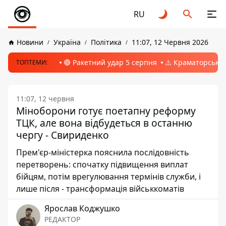
RU
Новини
Україна
Політика
11:07, 12 Червня 2026
🔴 Ракетний удар 5 серпня
⚠️ Краматорськ, 
ТОПТЕМИ:
11:07, 12 червня
Міноборони готує поетапну реформу
ТЦК, але вона відбудеться в останню
чергу - Свириденко
Прем'єр-міністерка пояснила послідовність
перетворень: спочатку підвищення виплат
бійцям, потім врегулювання термінів служби, і
лише після - трансформація військкоматів
Ярослав Коджушко
РЕДАКТОР