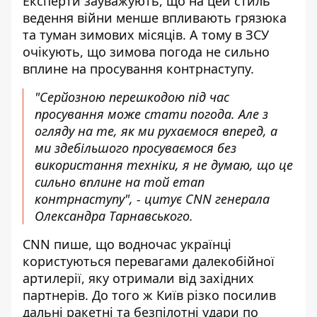
Експерти зауважують, що на цей стиль
ведення війни менше впливають грязюка
та туман зимових місяців. А тому в ЗСУ
очікують, що зимова погода не сильно
вплине на просування контрнаступу.
"Серйозною перешкодою під час
просування може стати погода. Але з
огляду на те, як ми рухаємося вперед, а
ми здебільшого просуваємося без
використання техніки, я не думаю, що це
сильно вплине на той етап
контрнаступу", - цитує CNN генерала
Олександра Тарнавського.
CNN пише, що водночас українці
користуються перевагами далекобійної
артилерії, яку отримали від західних
партнерів. До того ж Київ різко посилив
дальні ракетні та безпілотні удари по