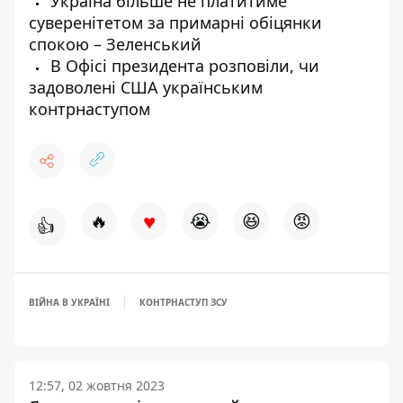
Україна більше не платитиме
суверенітетом за примарні обіцянки
спокою – Зеленський
В Офісі президента розповіли, чи
задоволені США українським
контрнаступом
♥
🔥
😭
😆
😡
👍
ВІЙНА В УКРАЇНІ
КОНТРНАСТУП ЗСУ
12:57, 02 жовтня 2023