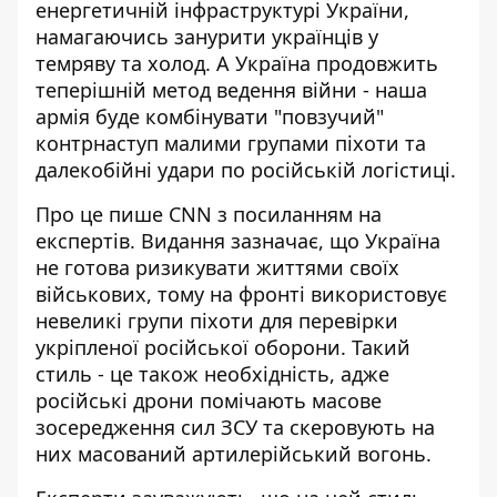
енергетичній інфраструктурі
України,
намагаючись занурити українців у
темряву та холод. А Україна продовжить
теперішній метод ведення війни - наша
армія буде комбінувати "повзучий"
контрнаступ малими групами піхоти та
далекобійні удари по російській логістиці.
Про це пише CNN з посиланням на
експертів. Видання зазначає, що Україна
не готова ризикувати життями своїх
військових
, тому на фронті використовує
невеликі групи піхоти для перевірки
укріпленої російської оборони. Такий
стиль - це також необхідність, адже
російські дрони помічають масове
зосередження сил ЗСУ та скеровують на
них масований артилерійський вогонь.