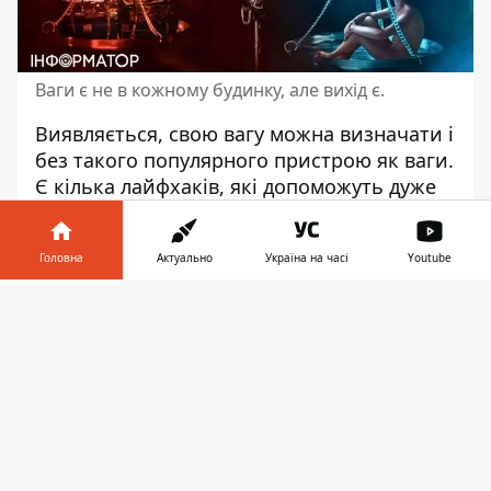
Ваги є не в кожному будинку, але вихід є.
Виявляється, свою вагу можна визначати і
без такого популярного пристрою як ваги.
Є кілька лайфхаків, які допоможуть дуже
швидко
з'ясувати масу свого тіла
, не
вдаючись до класичного зважування.
Головна
Актуально
Україна на часі
Youtube
Зап'ястя та 10%
Інформатор у
Завантажити
телефоні
👉
За допомогою найлегшого трюку можна
запросто дізнатися свою вагу за зростом.
Для початку потрібно обхопити великим і
вказівним пальцем лівої руки праве
зап'ястя. Якщо пальці з'єднаються в кільце
вільно, значить,
ви астенік
, тобто людина