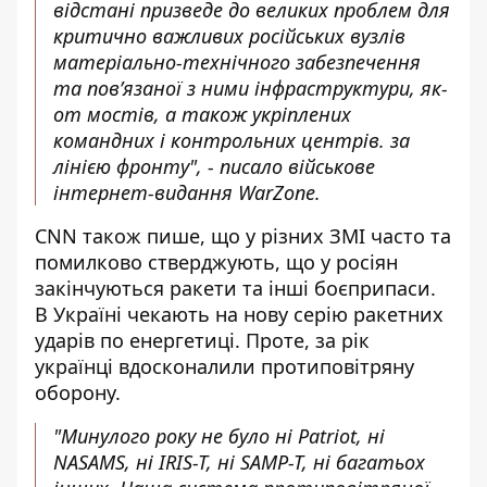
відстані призведе до великих проблем для
критично важливих російських вузлів
матеріально-технічного забезпечення
та пов’язаної з ними інфраструктури, як-
от мостів, а також укріплених
командних і контрольних центрів. за
лінією фронту", - писало військове
інтернет-видання WarZone.
CNN також пише, що у різних ЗМІ часто та
помилково стверджують, що у росіян
закінчуються ракети та інші боєприпаси.
В Україні чекають на нову серію ракетних
ударів по енергетиці. Проте, за рік
українці вдосконалили протиповітряну
оборону.
"Минулого року не було ні Patriot, ні
NASAMS, ні IRIS-T, ні SAMP-T, ні багатьох