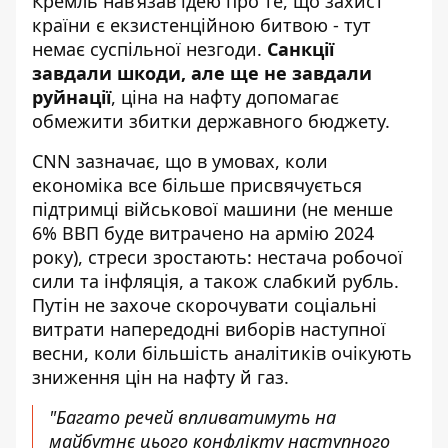
Кремль нав’язав ідею про те, що захист
країни є екзистенційною битвою - тут
немає суспільної незгоди.
Санкції
завдали шкоди, але ще не завдали
руйнації
, ціна на нафту допомагає
обмежити збитки державного бюджету.
CNN зазначає, що в умовах, коли
економіка все більше присвячується
підтримці військової машини (не менше
6% ВВП буде витрачено на армію 2024
року), стреси зростають: нестача робочої
сили та інфляція, а також слабкий рубль.
Путін не захоче скорочувати соціальні
витрати напередодні виборів наступної
весни, коли більшість аналітиків очікують
зниження цін на нафту й газ.
"Багато речей впливатимуть на
майбутнє цього конфлікту наступного